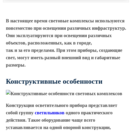
Архитектурная подсветка
ограждений
Светильники специального
В настоящее время световые комплексы используются
назначения
повсеместно при освещении различных инфраструктур.
Уличные фонари 2 метра
Они эксплуатируются при освещении различных
Уличные фонари 6 метров
объектов, расположенных, как в городе,
Уличные фонари 3 метра
так и за его пределами. При этом приборы, создающие
свет, могут иметь разный внешний вид и габаритные
Уличные фонари 1 метр
размеры.
Уличные фонари 4 метра
Антивандальные светильники и
Конструктивные особенности
питающие посты
ЗАКЛАДНЫЕ ДЕТАЛИ
Конструкция осветительного прибора представляет
МАФ (МАЛЫЕ АРХИТЕКТУРНЫЕ ФОРМЫ)
собой группу
светильников
одного практического
действия. Такое оборудование чаще всего
устанавливается на одной опорной конструкции,