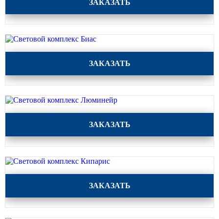
ЗАКАЗАТЬ
Светофорные опоры
ОСФГ Светофорные граненые
стойки
ОГСГ Опоры граненые
Световой комплекс Биас
светофорные г-образные
ЗАКАЗАТЬ
ОСФК Светофорные стойки
круглоконические
Складывающиеся опоры освещения
Световой комплекс Люминейр
ОГКС Опоры граненые конические
ЗАКАЗАТЬ
складывающиеся
ОККС Опоры круглые конические
складывающиеся
ПФГ Опоры граненые
Световой комплекс Кипарис
складывающиеся фланцевые
ЗАКАЗАТЬ
Опоры контактной сети