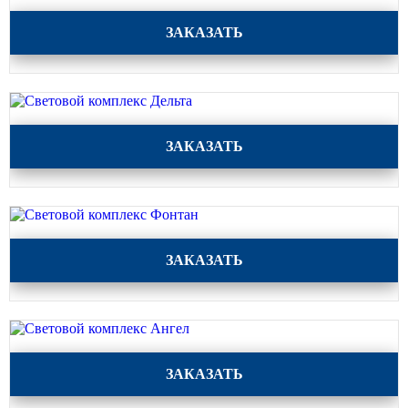
Световой комплекс Искра
Парковые опоры
ЗАКАЗАТЬ
Уличные столбики освещения
Световые комплексы
Стойка паркового светильника
Световой комплекс Дельта
ЗАКАЗАТЬ
Парковые круглоконические
стойки SP
Парковые опоры декоративные
Торшерные опоры освещения
Световой комплекс Фонтан
ЗАКАЗАТЬ
Парковые светильники
Светильник уличный
светодиодный консольный
Уличные торшерные светильники
Световой комплекс Ангел
ЗАКАЗАТЬ
Парковые прожекторы