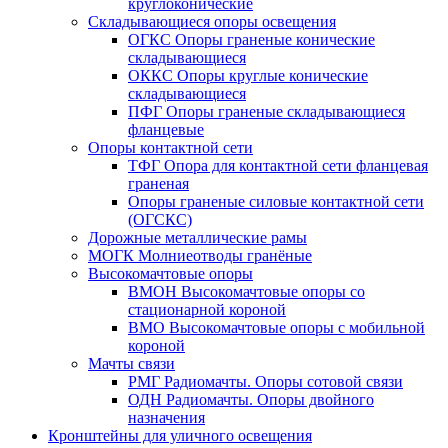
круглоконические
Складывающиеся опоры освещения
ОГКС Опоры граненые конические
складывающиеся
ОККС Опоры круглые конические
складывающиеся
ПФГ Опоры граненые складывающиеся
фланцевые
Опоры контактной сети
ТФГ Опора для контактной сети фланцевая
граненая
Опоры граненые силовые контактной сети
(ОГСКС)
Дорожные металлические рамы
МОГК Молниеотводы гранёные
Высокомачтовые опоры
ВМОН Высокомачтовые опоры со
стационарной короной
ВМО Высокомачтовые опоры с мобильной
короной
Мачты связи
РМГ Радиомачты. Опоры сотовoй связи
ОДН Радиомачты. Опоры двойного
назначения
Кронштейны для уличного освещения