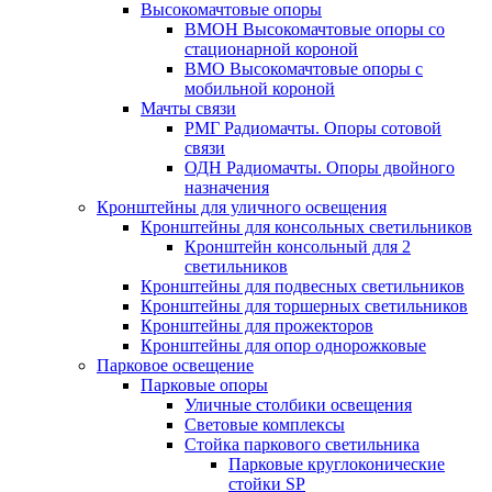
Высокомачтовые опоры
ВМОН Высокомачтовые опоры со
стационарной короной
ВМО Высокомачтовые опоры с
мобильной короной
Мачты связи
РМГ Радиомачты. Опоры сотовoй
связи
ОДН Радиомачты. Опоры двойного
назначения
Кронштейны для уличного освещения
Кронштейны для консольных светильников
Кронштейн консольный для 2
светильников
Кронштейны для подвесных светильников
Кронштейны для торшерных светильников
Кронштейны для прожекторов
Кронштейны для опор однорожковые
Парковое освещение
Парковые опоры
Уличные столбики освещения
Световые комплексы
Стойка паркового светильника
Парковые круглоконические
стойки SP