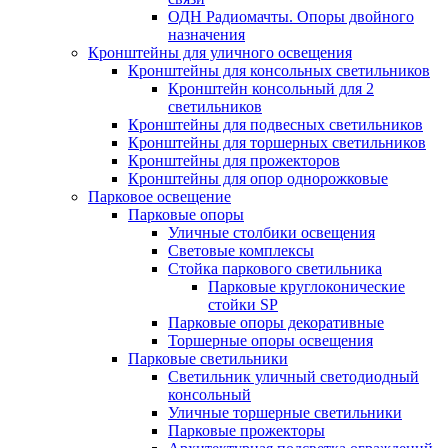
ОДН Радиомачты. Опоры двойного
назначения
Кронштейны для уличного освещения
Кронштейны для консольных светильников
Кронштейн консольный для 2
светильников
Кронштейны для подвесных светильников
Кронштейны для торшерных светильников
Кронштейны для прожекторов
Кронштейны для опор однорожковые
Парковое освещение
Парковые опоры
Уличные столбики освещения
Световые комплексы
Стойка паркового светильника
Парковые круглоконические
стойки SP
Парковые опоры декоративные
Торшерные опоры освещения
Парковые светильники
Светильник уличный светодиодный
консольный
Уличные торшерные светильники
Парковые прожекторы