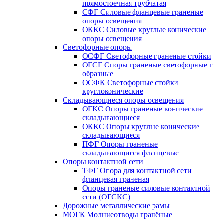
прямостоечная трубчатая
СФГ Силовые фланцевые граненые
опоры освещения
ОККС Силовые круглые конические
опоры освещения
Светофорные опоры
ОСФГ Светофорные граненые стойки
ОГСГ Опоры граненые светофорные г-
образные
ОСФК Светофорные стойки
круглоконические
Складывающиеся опоры освещения
ОГКС Опоры граненые конические
складывающиеся
ОККС Опоры круглые конические
складывающиеся
ПФГ Опоры граненые
складывающиеся фланцевые
Опоры контактной сети
ТФГ Опора для контактной сети
фланцевая граненая
Опоры граненые силовые контактной
сети (ОГСКС)
Дорожные металлические рамы
МОГК Молниеотводы гранёные