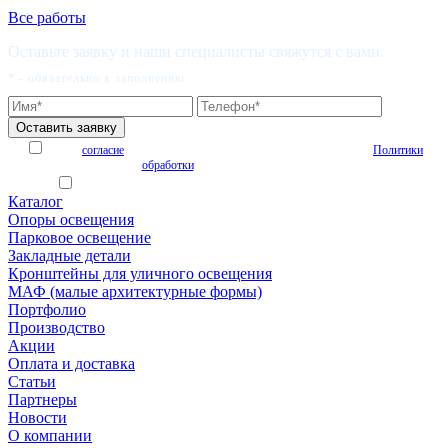
Все работы
Оставьте заявку и наши специалисты свяжутся с вами.
* - обязательно к заполнению
Я даю
согласие
на обработку персональных данных на условиях
Политики
обработки
персональных данных
Я согласен получать рекламные и информационные материалы
Каталог
Опоры освещения
Парковое освещение
Закладные детали
Кронштейны для уличного освещения
МАФ (малые архитектурные формы)
Портфолио
Производство
Акции
Оплата и доставка
Статьи
Партнеры
Новости
О компании