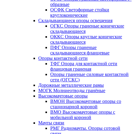
образные
ОСФК Светофорные стойки
круглоконические
Складывающиеся опоры освещения
ОГКС Опоры граненые конические
складывающиеся
ОККС Опоры круглые конические
складывающиеся
ПФГ Опоры граненые
складывающиеся фланцевые
Опоры контактной сети
ТФГ Опора для контактной сети
фланцевая граненая
Опоры граненые силовые контактной
сети (ОГСКС)
Дорожные металлические рамы
МОГК Молниеотводы гранёные
Высокомачтовые опоры
ВМОН Высокомачтовые опоры со
стационарной короной
ВМО Высокомачтовые опоры с
мобильной короной
Мачты связи
РМГ Радиомачты. Опоры сотовoй
связи