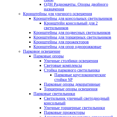
ОДН Радиомачты. Опоры двойного
назначения
Кронштейны для уличного освещения
Кронштейны для консольных светильников
Кронштейн консольный для 2
светильников
Кронштейны для подвесных светильников
Кронштейны для торшерных светильников
Кронштейны для прожекторов
Кронштейны для опор однорожковые
Парковое освещение
Парковые опоры
Уличные столбики освещения
Световые комплексы
Стойка паркового светильника
Парковые круглоконические
стойки SP
Парковые опоры декоративные
Торшерные опоры освещения
Парковые светильники
Светильник уличный светодиодный
консольный
Уличные торшерные светильники
Парковые прожекторы