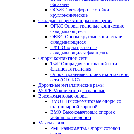
образные
ОСФК Светофорные стойки
круглоконические
Складывающиеся опоры освещения
ОГКС Опоры граненые конические
складывающиеся
ОККС Опоры круглые конические
складывающиеся
ПФГ Опоры граненые
складывающиеся фланцевые
Опоры контактной сети
ТФГ Опора для контактной сети
фланцевая граненая
Опоры граненые силовые контактной
сети (ОГСКС)
Дорожные металлические рамы
МОГК Молниеотводы гранёные
Высокомачтовые опоры
ВМОН Высокомачтовые опоры со
стационарной короной
ВМО Высокомачтовые опоры с
мобильной короной
Мачты связи
РМГ Радиомачты. Опоры сотовoй
связи