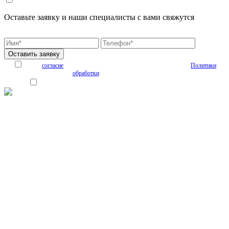
Оставьте заявку и наши специалисты с вами свяжутся
* - обязательно к заполнению
Я даю
согласие
на обработку персональных данных на условиях
Политики
обработки
персональных данных
Я согласен получать рекламные и информационные материалы