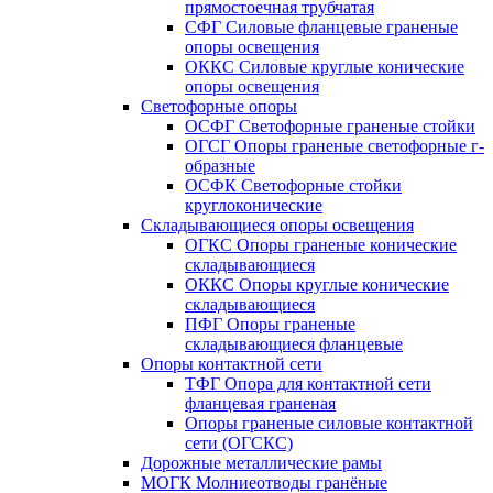
прямостоечная трубчатая
СФГ Силовые фланцевые граненые
опоры освещения
ОККС Силовые круглые конические
опоры освещения
Светофорные опоры
ОСФГ Светофорные граненые стойки
ОГСГ Опоры граненые светофорные г-
образные
ОСФК Светофорные стойки
круглоконические
Складывающиеся опоры освещения
ОГКС Опоры граненые конические
складывающиеся
ОККС Опоры круглые конические
складывающиеся
ПФГ Опоры граненые
складывающиеся фланцевые
Опоры контактной сети
ТФГ Опора для контактной сети
фланцевая граненая
Опоры граненые силовые контактной
сети (ОГСКС)
Дорожные металлические рамы
МОГК Молниеотводы гранёные