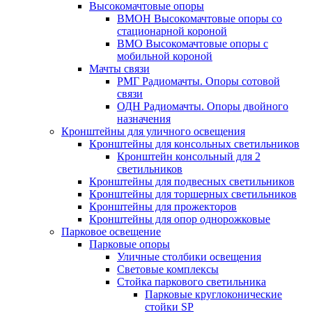
Высокомачтовые опоры
ВМОН Высокомачтовые опоры со
стационарной короной
ВМО Высокомачтовые опоры с
мобильной короной
Мачты связи
РМГ Радиомачты. Опоры сотовoй
связи
ОДН Радиомачты. Опоры двойного
назначения
Кронштейны для уличного освещения
Кронштейны для консольных светильников
Кронштейн консольный для 2
светильников
Кронштейны для подвесных светильников
Кронштейны для торшерных светильников
Кронштейны для прожекторов
Кронштейны для опор однорожковые
Парковое освещение
Парковые опоры
Уличные столбики освещения
Световые комплексы
Стойка паркового светильника
Парковые круглоконические
стойки SP