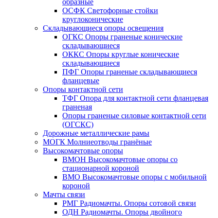
образные
ОСФК Светофорные стойки
круглоконические
Складывающиеся опоры освещения
ОГКС Опоры граненые конические
складывающиеся
ОККС Опоры круглые конические
складывающиеся
ПФГ Опоры граненые складывающиеся
фланцевые
Опоры контактной сети
ТФГ Опора для контактной сети фланцевая
граненая
Опоры граненые силовые контактной сети
(ОГСКС)
Дорожные металлические рамы
МОГК Молниеотводы гранёные
Высокомачтовые опоры
ВМОН Высокомачтовые опоры со
стационарной короной
ВМО Высокомачтовые опоры с мобильной
короной
Мачты связи
РМГ Радиомачты. Опоры сотовoй связи
ОДН Радиомачты. Опоры двойного