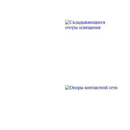
Силовые опоры освещения
СПГ Силовые граненые
прямостоечные опоры освещения
СКЛАДЫВАЮЩИЕСЯ
ОГС Опоры освещения граненые
силовые
ОПОРЫ
ОКС Опоры освещения круглые
ОСВЕЩЕНИЯ
силовые
МСО ФГ Силовые граненые
фланцевые опоры освещения
СФ Опоры освещения силовые
фланцевые
СП Опора освещения силовая
ОПОРЫ
прямостоечная трубчатая
КОНТАКТНОЙ
СФГ Силовые фланцевые
граненые опоры освещения
СЕТИ
ОККС Силовые круглые
конические опоры освещения