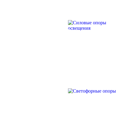
прямостоечные
ОГК (ОГКф) Опоры освещения
граненые конические
НФГ Опоры освещения несиловые
СИЛОВЫЕ ОПОРЫ
фланцевые граненые
ОСВЕЩЕНИЯ
НПГ Опоры освещения несиловые
прямостоечные граненые
ОКК Опоры освещения
круглоконические
НФК Опоры освещения несиловые
фланцевые круглоконические
НПК Опоры освещения несиловые
прямостоечные круглоконические
СВЕТОФОРНЫЕ
НФ Трубчатая опора освещения
ОПОРЫ
несиловая фланцевая
НП Опора освещения несиловая
прямостоечная трубчатая