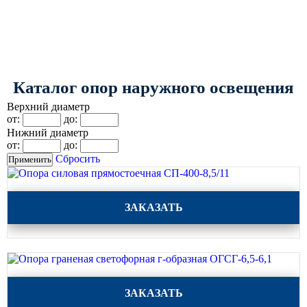
КРОНШТЕЙНЫ ДЛЯ УЛИЧНОГО
ОСВЕЩЕНИЯ
Кронштейны для консольных
Каталог опор наружного освещения
светильников
Верхний диаметр
от:
до:
Кронштейн консольный для 2
Нижний диаметр
светильников
от:
до:
Кронштейны для подвесных
Сбросить
светильников
Кронштейны для торшерных
Опора силовая прямостоечная СП-400-8,5/11
светильников
ЗАКАЗАТЬ
Кронштейны для прожекторов
Кронштейны для опор однорожковые
Опора граненая светофорная г-образная ОГСГ-6,5-6,1
ПАРКОВОЕ ОСВЕЩЕНИЕ
ЗАКАЗАТЬ