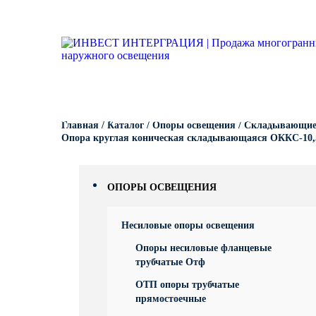
Опоры освещения
Гарантии
Вопрос-ответ
Несиловые опор
Кронштейны для
Парковые опоры
светильников
Кронштейны для уличного
Силовые опоры 
Парковые свети
освещения
Кронштейны для
светильников
Светофорные оп
Антивандальные 
Парковое освещение
питающие посты
Кронштейны для
КАТАЛОГ
ПОРТФОЛИО
ПРОИЗВОДСТВО
Складывающиес
Главная
/
Каталог
/
Опоры освещения
/
Складывающиес
светильников
Закладные детали
освещения
Опора круглая коническая складывающаяся ОККС-10,
Кронштейны для
МАФ (малые архитектурные
Опоры контактно
формы)
ОПОРЫ ОСВЕЩЕНИЯ
Кронштейны для
Дорожные метал
однорожковые
Несиловые опоры освещения
МОГК Молниеотв
Опоры несиловые фланцевые
трубчатые Отф
Высокомачтовые
ОТП опоры трубчатые
прямостоечные
Мачты связи