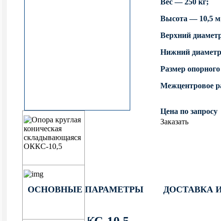
Вес — 250 кг;
фланцевые круглоконические
граненые опоры освещения
Уличные фонари 1 метр
Высота — 10,5 м
НПК Опоры освещения несиловые
ОККС Силовые круглые
Верхний диамет
прямостоечные круглоконические
конические опоры освещения
Уличные фонари 4 метра
Нижний диаметр
НФ Трубчатая опора освещения
Размер опорного
несиловая фланцевая
Межцентровое ра
НП Опора освещения несиловая
Цена по запросу
прямостоечная трубчатая
Заказать
ОСНОВНЫЕ ПАРАМЕТРЫ
ДОСТАВКА 
Купить ОККС-10,5