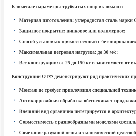
фланцевые круглоконические
граненые опоры освещения
Ключевые параметры трубчатых опор включают:
Уличные фонари 1 метр
Материал изготовления: углеродистая сталь марки 
НПК Опоры освещения несиловые
ОККС Силовые круглые
прямостоечные круглоконические
конические опоры освещения
Уличные фонари 4 метра
Защитное покрытие: цинковое или полимерное;
Способ установки: прямостоечный с бетонирование
НФ Трубчатая опора освещения
несиловая фланцевая
Максимальная ветровая нагрузка: до 30 м/с;
Вес конструкции: от 25 до 150 кг в зависимости от 
НП Опора освещения несиловая
прямостоечная трубчатая
Конструкции ОТФ демонстрируют ряд практических п
Монтаж не требует привлечения специальной техни
Антикоррозийная обработка обеспечивает продолж
Внешний вид органично интегрируется в архитектур
Совместимость с разнообразными моделями светил
Сочетание разумной цены и экономической целесооб