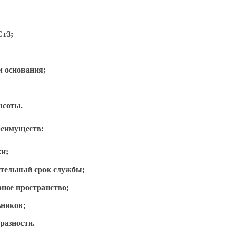
Ст3;
м основания;
высоты.
реимуществ:
ки;
ительный срок службы;
ное пространство;
ьников;
разности.