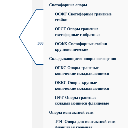
Светофорные опоры
ОСФГ Светофорные граненые
стойки
ОГСГ Опоры граненые
светофорные г-образные
30000 опор в год.
ОСФК Светофорные стойки
круглоконические
Складывающиеся опоры освещения
ОГКС Опоры граненые
Сроки производства
конические складывающиеся
от 2 недель
ОККС Опоры круглые
конические складывающиеся
ПФГ Опоры граненые
складывающиеся фланцевые
Опоры контактной сети
ТФГ Опора для контактной сети
фланцевая граненая