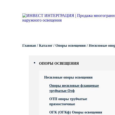
Опоры освещения
Гарантии
Вопрос-ответ
Несиловые опор
Кронштейны для
Парковые опоры
светильников
Кронштейны для уличного
Силовые опоры 
Парковые свети
освещения
Кронштейны для
светильников
Светофорные оп
Антивандальные 
Парковое освещение
питающие посты
Кронштейны для
КАТАЛОГ
ПОРТФОЛИО
ПРОИЗВОДСТВО
Складывающиес
Главная
/
Каталог
/
Опоры освещения
/
Несиловые опо
светильников
Закладные детали
освещения
Кронштейны для
МАФ (малые архитектурные
Опоры контактно
ОПОРЫ ОСВЕЩЕНИЯ
формы)
Кронштейны для
Дорожные метал
Несиловые опоры освещения
однорожковые
Опоры несиловые фланцевые
МОГК Молниеотв
трубчатые Отф
ОТП опоры трубчатые
Высокомачтовые
прямостоечные
ОГК (ОГКф) Опоры освещения
Мачты связи