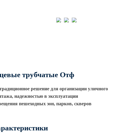
Пн-пт: 08:00-17:00
info@invest-
+7 (843) 203-
Парковые круглоконические
integ.ru
24-71
стойки SP
Заказать звонок
СТИ
О КОМПАНИИ
СТАТЬИ
КОНТАКТЫ
цевые трубчатые Отф
традиционное решение для организации уличного
нтажа, надежностью в эксплуатации
вещения пешеходных зон, парков, скверов
арактеристики