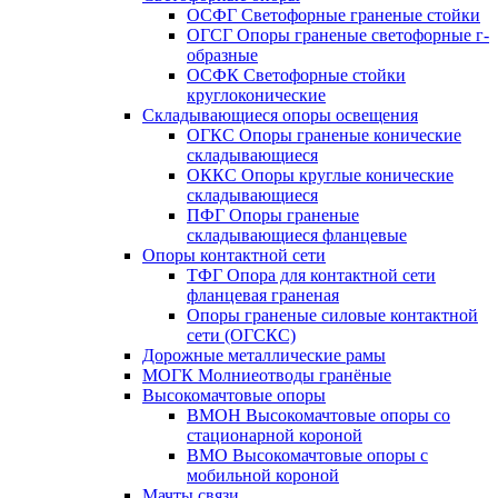
ОСФГ Светофорные граненые стойки
ОГСГ Опоры граненые светофорные г-
образные
ОСФК Светофорные стойки
круглоконические
Складывающиеся опоры освещения
ОГКС Опоры граненые конические
складывающиеся
ОККС Опоры круглые конические
складывающиеся
ПФГ Опоры граненые
складывающиеся фланцевые
Опоры контактной сети
ТФГ Опора для контактной сети
фланцевая граненая
Опоры граненые силовые контактной
сети (ОГСКС)
Дорожные металлические рамы
МОГК Молниеотводы гранёные
Высокомачтовые опоры
ВМОН Высокомачтовые опоры со
стационарной короной
ВМО Высокомачтовые опоры с
мобильной короной
Мачты связи