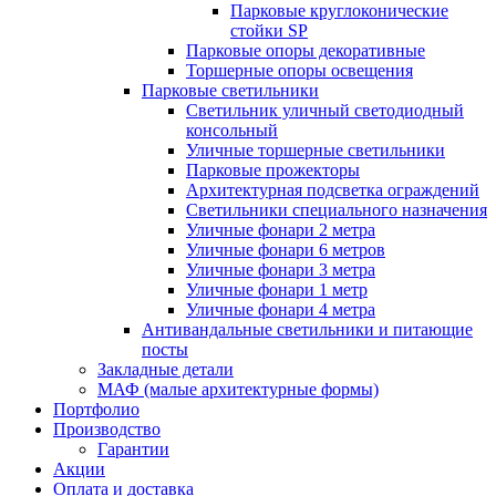
Парковые круглоконические
стойки SP
Парковые опоры декоративные
Торшерные опоры освещения
Парковые светильники
Светильник уличный светодиодный
консольный
Уличные торшерные светильники
Парковые прожекторы
Архитектурная подсветка ограждений
Светильники специального назначения
Уличные фонари 2 метра
Уличные фонари 6 метров
Уличные фонари 3 метра
Уличные фонари 1 метр
Уличные фонари 4 метра
Антивандальные светильники и питающие
посты
Закладные детали
МАФ (малые архитектурные формы)
Портфолио
Производство
Гарантии
Акции
Оплата и доставка