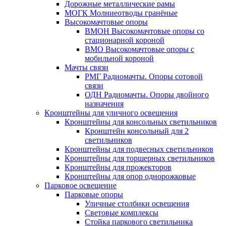
Дорожные металлические рамы
МОГК Молниеотводы гранёные
Высокомачтовые опоры
ВМОН Высокомачтовые опоры со
стационарной короной
ВМО Высокомачтовые опоры с
мобильной короной
Мачты связи
РМГ Радиомачты. Опоры сотовoй
связи
ОДН Радиомачты. Опоры двойного
назначения
Кронштейны для уличного освещения
Кронштейны для консольных светильников
Кронштейн консольный для 2
светильников
Кронштейны для подвесных светильников
Кронштейны для торшерных светильников
Кронштейны для прожекторов
Кронштейны для опор однорожковые
Парковое освещение
Парковые опоры
Уличные столбики освещения
Световые комплексы
Стойка паркового светильника