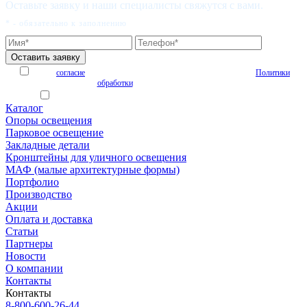
Оставьте заявку и наши специалисты свяжутся с вами.
* - обязательно к заполнению
Я даю
согласие
на обработку персональных данных на условиях
Политики
обработки
персональных данных
Я согласен получать рекламные и информационные материалы
Каталог
Опоры освещения
Парковое освещение
Закладные детали
Кронштейны для уличного освещения
МАФ (малые архитектурные формы)
Портфолио
Производство
Акции
Оплата и доставка
Статьи
Партнеры
Новости
О компании
Контакты
Контакты
8-800-600-26-44