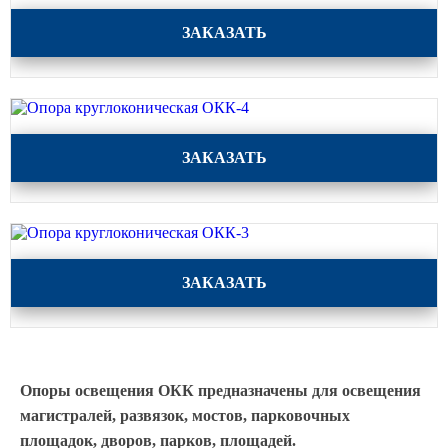
Светофорные опоры
Опора круглоконическая ОКК-5
ЗАКАЗАТЬ
ОСФГ Светофорные граненые
стойки
ОГСГ Опоры граненые
светофорные г-образные
Опора круглоконическая ОКК-4
ЗАКАЗАТЬ
ОСФК Светофорные стойки
круглоконические
Складывающиеся опоры освещения
ОГКС Опоры граненые конические
Опора круглоконическая ОКК-3
складывающиеся
ЗАКАЗАТЬ
ОККС Опоры круглые конические
складывающиеся
ПФГ Опоры граненые
складывающиеся фланцевые
Опоры освещения ОКК предназначены для освещения
Опоры контактной сети
магистралей, развязок, мостов, парковочных
площадок, дворов, парков, площадей.