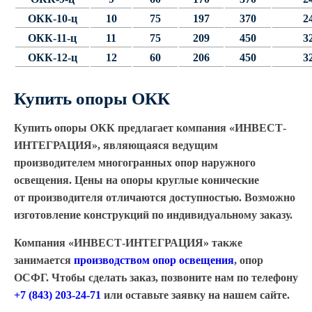
ОКК-10-ц
10
75
197
370
2
Парковые опоры
ОКК-11-ц
11
75
209
450
3
Уличные столбики освещения
ОКК-12-ц
12
60
206
450
3
Световые комплексы
Купить опоры ОКК
Стойка паркового светильника
Парковые круглоконические
Купить опоры ОКК предлагает компания
«ИНВЕСТ
-
стойки SP
ИНТЕГРАЦИЯ», являющаяся ведущим
Парковые опоры декоративные
производителем многогранных опор наружного
освещения. Цены на опоры круглые конические
Торшерные опоры освещения
от производителя отличаются доступностью. Возможно
Парковые светильники
изготовление конструкций по индивидуальному заказу.
Светильник уличный
Компания
«ИНВЕСТ
-ИНТЕГРАЦИЯ» также
светодиодный консольный
занимается
производством опор освещения
, опор
Уличные торшерные светильники
ОСФГ. Чтобы сделать заказ, позвоните нам по телефону
Парковые прожекторы
+7
(843
) 203-24-71
или оставьте заявку на нашем сайте.