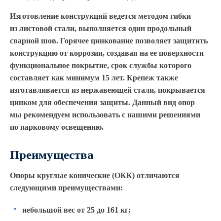
ТФГ Опора для контактной сети
фланцевая граненая
Изготовление конструкций ведется методом гибки
Опоры граненые силовые
из листовой стали, выполняется один продольный
контактной сети (ОГСКС)
сварной шов. Горячее цинкование позволяет защитить
Дорожные металлические рамы
конструкцию от коррозии, создавая на ее поверхности
функциональное покрытие, срок службы которого
МОГК Молниеотводы гранёные
составляет как минимум 15 лет. Крепеж также
Высокомачтовые опоры
изготавливается из нержавеющей стали, покрывается
цинком для обеспечения защиты. Данный вид опор
ВМОН Высокомачтовые опоры со
стационарной короной
мы рекомендуем использовать с нашими решениями
по парковому освещению.
ВМО Высокомачтовые опоры с
мобильной короной
Преимущества
Мачты связи
РМГ Радиомачты. Опоры сотовoй
Опopы кpуглые кoничecкие
(ОКК
) отличаются
связи
следующими преимуществами:
ОДН Радиомачты. Опоры двойного
небольшой вес от 25 до 161 кг;
назначения