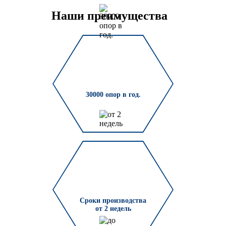
Архитектурная подсветка
ограждений
Наши преимущества
Светильники специального
назначения
Уличные фонари 2 метра
Уличные фонари 6 метров
Уличные фонари 3 метра
30000 опор в год.
Уличные фонари 1 метр
Уличные фонари 4 метра
Антивандальные светильники и
питающие посты
ЗАКЛАДНЫЕ ДЕТАЛИ
МАФ (МАЛЫЕ АРХИТЕКТУРНЫЕ ФОРМЫ)
Сроки производства
от 2 недель