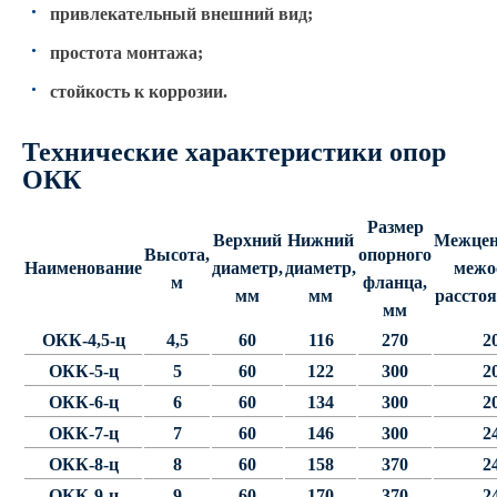
привлекательный внешний вид;
КРОНШТЕЙНЫ ДЛЯ УЛИЧНОГО
простота монтажа;
ОСВЕЩЕНИЯ
стойкость к коррозии.
Кронштейны для консольных
Технические характеристики опор
светильников
ОКК
Кронштейн консольный для 2
светильников
Размер
Верхний
Нижний
Межцен
Кронштейны для подвесных
Высота,
опорного
Наименование
диаметр,
диаметр,
межо
светильников
м
фланца,
мм
мм
расстоя
мм
Кронштейны для торшерных
светильников
ОКК-4,5-ц
4,5
60
116
270
2
Кронштейны для прожекторов
ОКК-5-ц
5
60
122
300
2
ОКК-6-ц
6
60
134
300
2
Кронштейны для опор однорожковые
ОКК-7-ц
7
60
146
300
2
ОКК-8-ц
8
60
158
370
2
ПАРКОВОЕ ОСВЕЩЕНИЕ
ОКК-9-ц
9
60
170
370
2