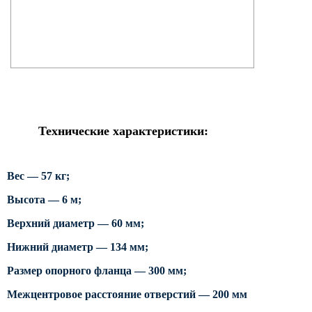
Силовые опоры освещения
СПГ Силовые граненые
прямостоечные опоры освещения
ОГС Опоры освещения граненые
силовые
ОКС Опоры освещения круглые
силовые
Технические характеристики:
МСО ФГ Силовые граненые
фланцевые опоры освещения
Вес — 57 кг;
СФ Опоры освещения силовые
фланцевые
Высота — 6 м;
СП Опора освещения силовая
Верхний диаметр — 60 мм;
прямостоечная трубчатая
Нижний диаметр — 134 мм;
СФГ Силовые фланцевые
граненые опоры освещения
Размер опорного фланца — 300 мм;
ОККС Силовые круглые
Межцентровое расстояние отверстий — 200 мм
конические опоры освещения