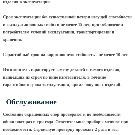
Архитектурная подсветка
изделия в эксплуатацию.
ограждений
Светильники специального
Срок эксплуатации без существенной потери несущей способности
назначения
и эксплуатационных свойств не менее 15 лет, при соблюдении
Уличные фонари 2 метра
потребителем условий эксплуатации, транспортировки и
хранения.
Уличные фонари 6 метров
Уличные фонари 3 метра
Гарантийный срок на коррозионную стойкость - не менее 10 лет.
Уличные фонари 1 метр
Изготовитель гарантирует замену деталей и самого изделия,
Уличные фонари 4 метра
вышедших из строя по вине изготовителя, в течение
Антивандальные светильники и
гарантийного срока эксплуатации, кроме покупных изделий.
питающие посты
Обслуживание
ЗАКЛАДНЫЕ ДЕТАЛИ
МАФ (МАЛЫЕ АРХИТЕКТУРНЫЕ ФОРМЫ)
Состояние окрашенных опор проверяют и по необходимости
обновляют раз в три года. Осветительные приборы меняют при
необходимости. Сервисную проверку проводят 2 раза в год.