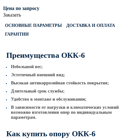
Светофорные опоры
Цена по запросу
Заказать
ОСФГ Светофорные граненые
стойки
ОСНОВНЫЕ ПАРАМЕТРЫ
ДОСТАВКА И ОПЛАТА
ОГСГ Опоры граненые
ГАРАНТИИ
светофорные г-образные
ОСФК Светофорные стойки
Преимущества ОКК-6
круглоконические
Складывающиеся опоры освещения
Небольшой вес;
Эстетичный внешний вид;
ОГКС Опоры граненые конические
Высокая антикоррозийная стойкость покрытия;
складывающиеся
Длительный срок службы;
ОККС Опоры круглые конические
Удобство в монтаже и обслуживании;
складывающиеся
В зависимости от нагрузки и климатических условий
ПФГ Опоры граненые
возможно изготовления опор по индивидуальным
параметрам.
складывающиеся фланцевые
Опоры контактной сети
Как купить опору ОКК-6