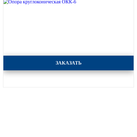
Опора круглоконическая ОКК-6
ЗАКАЗАТЬ
Каталог
Опоры освещения
Парковое освещение
Закладные детали
Кронштейны для уличного освещения