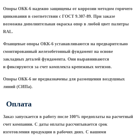
Опоры ОКК-6 надежно защищены от коррозии методом горячего
КРОНШТЕЙНЫ ДЛЯ УЛИЧНОГО
цинкования в соответствии с ГОСТ 9.307-89. При заказе
ОСВЕЩЕНИЯ
возможна дополнительная окраска опор в любой цвет палитры
RAL.
Кронштейны для консольных
светильников
Фланцевые опоры ОКК-6 устанавливаются на предварительно
смонтированный железобетонный фундамент на основе
Кронштейн консольный для 2
закладных деталей фундамента. Они выравниваются
светильников
и фиксируются за счет комплекта крепежных метизов.
Кронштейны для подвесных
светильников
Опоры ОКК-6 не предназначены для размещения воздушных
Кронштейны для торшерных
линий
(СИПа
).
светильников
Кронштейны для прожекторов
Оплата
Кронштейны для опор однорожковые
Заказ запускается в работу после 100% предоплаты на расчетный
счет компании. С даты оплаты рассчитывается срок
ПАРКОВОЕ ОСВЕЩЕНИЕ
изготовления продукции в рабочих днях. С нашими