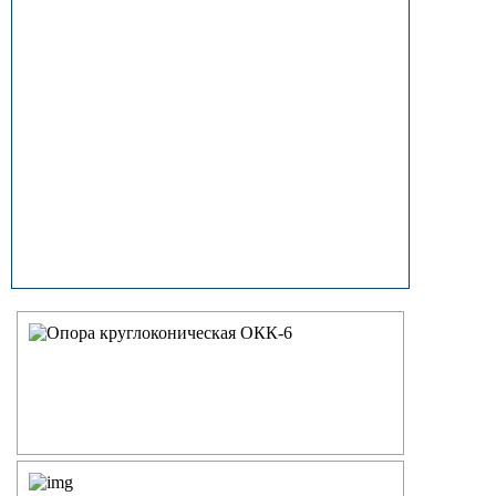
прямостоечные
ОГК (ОГКф) Опоры освещения
граненые конические
НФГ Опоры освещения несиловые
фланцевые граненые
НПГ Опоры освещения несиловые
прямостоечные граненые
ОКК Опоры освещения
круглоконические
НФК Опоры освещения несиловые
фланцевые круглоконические
НПК Опоры освещения несиловые
прямостоечные круглоконические
НФ Трубчатая опора освещения
несиловая фланцевая
НП Опора освещения несиловая
прямостоечная трубчатая