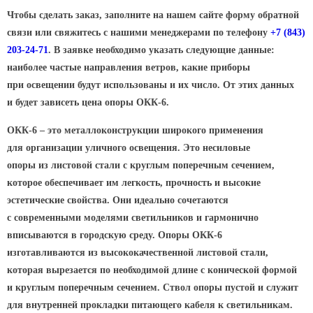
ТФГ Опора для контактной сети
фланцевая граненая
Чтобы сделать заказ, заполните на нашем сайте форму обратной
связи или свяжитесь с нашими менеджерами по телефону
+7
(843
)
Опоры граненые силовые
203-24-71
. В заявке необходимо указать следующие данные:
контактной сети (ОГСКС)
наиболее частые направления ветров, какие приборы
Дорожные металлические рамы
при освещении будут использованы и их число. От этих данных
МОГК Молниеотводы гранёные
и будет зависеть цена опоры ОКК-6.
Высокомачтовые опоры
ОКК-6 – это металлоконструкции широкого применения
ВМОН Высокомачтовые опоры со
для организации уличного освещения. Это несиловые
стационарной короной
опоры из листовой стали с круглым поперечным сечением,
ВМО Высокомачтовые опоры с
которое обеспечивает им легкость, прочность и высокие
мобильной короной
эстетические свойства. Они идеально сочетаются
с современными моделями светильников и гармонично
Мачты связи
вписываются в городскую среду. Опоры ОКК-6
РМГ Радиомачты. Опоры сотовoй
изготавливаются из высококачественной листовой стали,
связи
которая вырезается по необходимой длине с конической формой
ОДН Радиомачты. Опоры двойного
и круглым поперечным сечением. Ствол опоры пустой и служит
назначения
для внутренней прокладки питающего кабеля к светильникам.