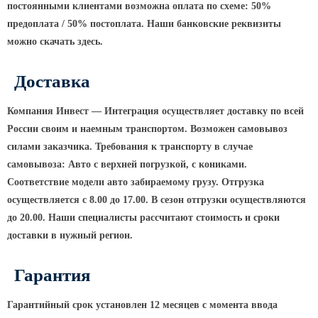
постоянными клиентами возможна оплата по схеме: 50%
Парковые опоры
предоплата / 50% постоплата. Наши банковские реквизиты
можно скачать здесь.
Уличные столбики освещения
Световые комплексы
Доставка
Стойка паркового светильника
Компания Инвест — Интеграция осуществляет доставку по всей
Парковые круглоконические
России своим и наемным транспортом. Возможен самовывоз
стойки SP
силами заказчика. Требования к транспорту в случае
Парковые опоры декоративные
самовывоза: Авто с верхней погрузкой, с кониками.
Соответствие модели авто забираемому грузу. Отгрузка
Торшерные опоры освещения
осуществляется с 8.00 до 17.00. В сезон отгрузки осуществляются
Парковые светильники
до 20.00. Наши специалисты рассчитают стоимость и сроки
доставки в нужный регион.
Светильник уличный
светодиодный консольный
Гарантия
Уличные торшерные светильники
Парковые прожекторы
Гарантийный срок установлен 12 месяцев с момента ввода