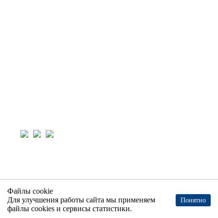
О компании
Контакты
Контакты
8-800-600-26-44
info+184416@invest-integ.ru
Пн-пт: 08:00-17:00
Офис: 420073, г. Казань, ул. Седова, д.2, корпус 5
Производство: 420051, г. Казань, ул. Тэцевская,
д.16
© ООО «ИНВЕСТ-ИНТЕГРАЦИЯ» 2026
Политика обработки Персональных данных
Согласие на обработку персональных данных
Файлы cookie
Для улучшения работы сайта мы применяем
Понятно
Карта сайта
файлы cookies и сервисы статистики.