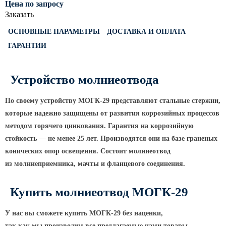
Цена по запросу
Светофорные опоры
Заказать
ОСФГ Светофорные граненые
ОСНОВНЫЕ ПАРАМЕТРЫ
ДОСТАВКА И ОПЛАТА
стойки
ГАРАНТИИ
ОГСГ Опоры граненые
светофорные г-образные
Устройство молниеотвода
ОСФК Светофорные стойки
круглоконические
По своему устройству МОГК-29 представляют стальные стержни,
Складывающиеся опоры освещения
которые надежно защищены от развития коррозийных процессов
методом горячего цинкования. Гарантия на коррозийную
ОГКС Опоры граненые конические
складывающиеся
стойкость — не менее 25 лет. Производятся они на базе граненых
конических опор освещения. Состоит молниеотвод
ОККС Опоры круглые конические
складывающиеся
из молниеприемника, мачты и фланцевого соединения.
ПФГ Опоры граненые
Купить молниеотвод МОГК-29
складывающиеся фланцевые
Опоры контактной сети
У нас вы сможете купить МОГК-29 без наценки,
так как мы производим все предлагаемые нами товары