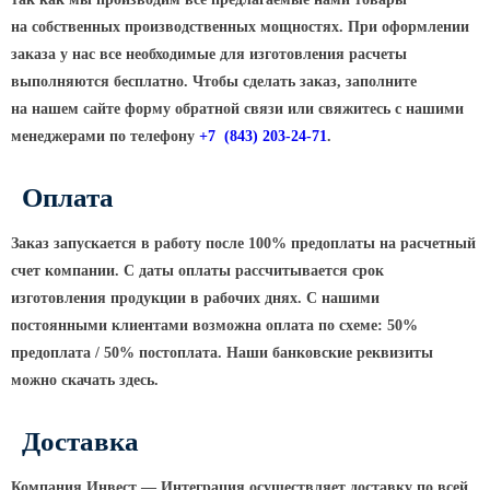
ТФГ Опора для контактной сети
фланцевая граненая
на собственных производственных мощностях. При оформлении
заказа у нас все необходимые для изготовления расчеты
Опоры граненые силовые
контактной сети (ОГСКС)
выполняются бесплатно. Чтобы сделать заказ, заполните
на нашем сайте форму обратной связи или свяжитесь с нашими
Дорожные металлические рамы
менеджерами по телефону
+7
(843
) 203-24-71
.
МОГК Молниеотводы гранёные
Высокомачтовые опоры
Оплата
ВМОН Высокомачтовые опоры со
Заказ запускается в работу после 100% предоплаты на расчетный
стационарной короной
счет компании. С даты оплаты рассчитывается срок
ВМО Высокомачтовые опоры с
изготовления продукции в рабочих днях. С нашими
мобильной короной
постоянными клиентами возможна оплата по схеме: 50%
Мачты связи
предоплата / 50% постоплата. Наши банковские реквизиты
можно скачать здесь.
РМГ Радиомачты. Опоры сотовoй
связи
Доставка
ОДН Радиомачты. Опоры двойного
назначения
Компания Инвест — Интеграция осуществляет доставку по всей