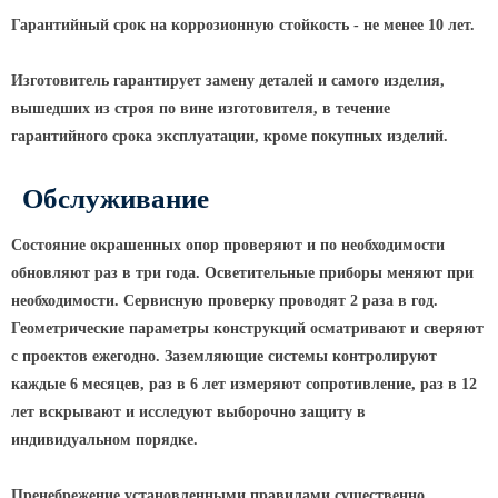
Гарантийный срок на коррозионную стойкость - не менее 10 лет.
Парковые опоры
Уличные столбики освещения
Изготовитель гарантирует замену деталей и самого изделия,
вышедших из строя по вине изготовителя, в течение
Световые комплексы
гарантийного срока эксплуатации, кроме покупных изделий.
Стойка паркового светильника
Обслуживание
Парковые круглоконические
стойки SP
Состояние окрашенных опор проверяют и по необходимости
Парковые опоры декоративные
обновляют раз в три года. Осветительные приборы меняют при
Торшерные опоры освещения
необходимости. Сервисную проверку проводят 2 раза в год.
Парковые светильники
Геометрические параметры конструкций осматривают и сверяют
с проектов ежегодно. Заземляющие системы контролируют
Светильник уличный
каждые 6 месяцев, раз в 6 лет измеряют сопротивление, раз в 12
светодиодный консольный
лет вскрывают и исследуют выборочно защиту в
Уличные торшерные светильники
индивидуальном порядке.
Парковые прожекторы
Пренебрежение установленными правилами существенно