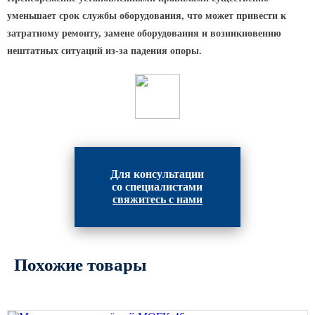
Архитектурная подсветка
ограждений
уменьшает срок службы оборудования, что может привести к
затратному ремонту, замене оборудования и возникновению
Светильники специального
назначения
нештатных ситуаций из-за падения опоры.
Уличные фонари 2 метра
Уличные фонари 6 метров
Уличные фонари 3 метра
Уличные фонари 1 метр
Уличные фонари 4 метра
Для консультации
Антивандальные светильники и
со специалистами
свяжитесь с нами
питающие посты
ЗАКЛАДНЫЕ ДЕТАЛИ
Похожие товары
МАФ (МАЛЫЕ АРХИТЕКТУРНЫЕ ФОРМЫ)