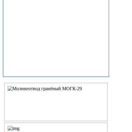
прямостоечные
ОГК (ОГКф) Опоры освещения
граненые конические
НФГ Опоры освещения несиловые
фланцевые граненые
НПГ Опоры освещения несиловые
прямостоечные граненые
ОКК Опоры освещения
круглоконические
НФК Опоры освещения несиловые
фланцевые круглоконические
НПК Опоры освещения несиловые
прямостоечные круглоконические
НФ Трубчатая опора освещения
несиловая фланцевая
НП Опора освещения несиловая
прямостоечная трубчатая