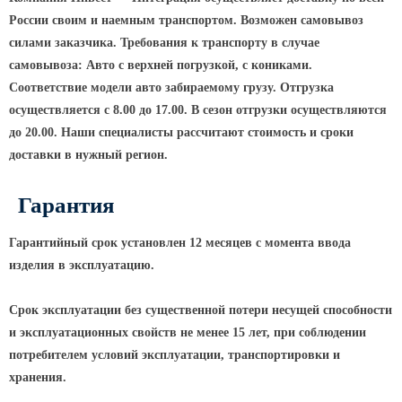
России своим и наемным транспортом. Возможен самовывоз
КРОНШТЕЙНЫ ДЛЯ УЛИЧНОГО
силами заказчика. Требования к транспорту в случае
ОСВЕЩЕНИЯ
самовывоза: Авто с верхней погрузкой, с кониками.
Соответствие модели авто забираемому грузу. Отгрузка
Кронштейны для консольных
осуществляется с 8.00 до 17.00. В сезон отгрузки осуществляются
светильников
до 20.00. Наши специалисты рассчитают стоимость и сроки
доставки в нужный регион.
Кронштейн консольный для 2
светильников
Гарантия
Кронштейны для подвесных
светильников
Гарантийный срок установлен 12 месяцев с момента ввода
Кронштейны для торшерных
изделия в эксплуатацию.
светильников
Кронштейны для прожекторов
Срок эксплуатации без существенной потери несущей способности
Кронштейны для опор однорожковые
и эксплуатационных свойств не менее 15 лет, при соблюдении
потребителем условий эксплуатации, транспортировки и
ПАРКОВОЕ ОСВЕЩЕНИЕ
хранения.