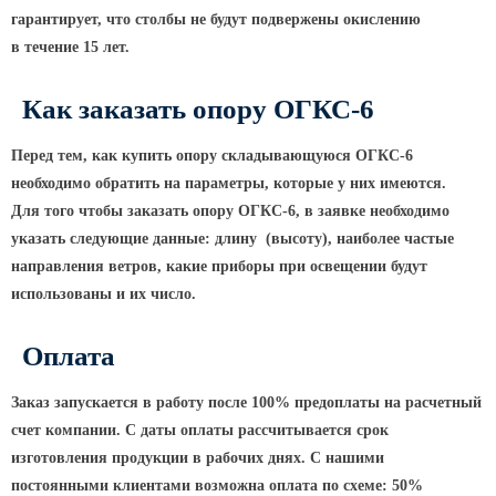
гарантирует, что столбы не будут подвержены окислению
Парковые опоры
в течение 15 лет.
Уличные столбики освещения
Как заказать опору ОГКС-6
Световые комплексы
Стойка паркового светильника
Перед тем, как купить опору складывающуюся ОГКС-6
необходимо обратить на параметры, которые у них имеются.
Парковые круглоконические
Для того чтобы заказать опору ОГКС-6, в заявке необходимо
стойки SP
указать следующие данные: длину
(высоту
), наиболее частые
Парковые опоры декоративные
направления ветров, какие приборы при освещении будут
Торшерные опоры освещения
использованы и их число.
Парковые светильники
Оплата
Светильник уличный
светодиодный консольный
Заказ запускается в работу после 100% предоплаты на расчетный
Уличные торшерные светильники
счет компании. С даты оплаты рассчитывается срок
изготовления продукции в рабочих днях. С нашими
Парковые прожекторы
постоянными клиентами возможна оплата по схеме: 50%