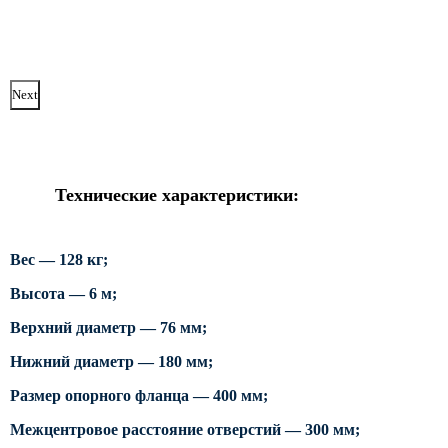
ТФГ Опора для контактной сети
фланцевая граненая
Опоры граненые силовые
контактной сети (ОГСКС)
Next
Дорожные металлические рамы
МОГК Молниеотводы гранёные
Высокомачтовые опоры
Технические характеристики:
ВМОН Высокомачтовые опоры со
стационарной короной
Вес — 128 кг;
ВМО Высокомачтовые опоры с
мобильной короной
Высота — 6 м;
Мачты связи
Верхний диаметр — 76 мм;
РМГ Радиомачты. Опоры сотовoй
Нижний диаметр — 180 мм;
связи
Размер опорного фланца — 400 мм;
ОДН Радиомачты. Опоры двойного
назначения
Межцентровое расстояние отверстий — 300 мм;