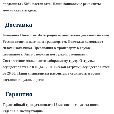
Архитектурная подсветка
предоплата / 50% постоплата. Наши банковские реквизиты
ограждений
можно скачать здесь.
Светильники специального
назначения
Доставка
Уличные фонари 2 метра
Уличные фонари 6 метров
Компания Инвест — Интеграция осуществляет доставку по всей
России своим и наемным транспортом. Возможен самовывоз
Уличные фонари 3 метра
силами заказчика. Требования к транспорту в случае
Уличные фонари 1 метр
самовывоза: Авто с верхней погрузкой, с кониками.
Уличные фонари 4 метра
Соответствие модели авто забираемому грузу. Отгрузка
осуществляется с 8.00 до 17.00. В сезон отгрузки осуществляются
Антивандальные светильники и
питающие посты
до 20.00. Наши специалисты рассчитают стоимость и сроки
доставки в нужный регион.
ЗАКЛАДНЫЕ ДЕТАЛИ
Гарантия
МАФ (МАЛЫЕ АРХИТЕКТУРНЫЕ ФОРМЫ)
Гарантийный срок установлен 12 месяцев с момента ввода
изделия в эксплуатацию.