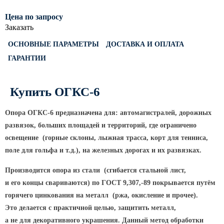
КРОНШТЕЙНЫ ДЛЯ УЛИЧНОГО
Цена по запросу
Заказать
ОСВЕЩЕНИЯ
ОСНОВНЫЕ ПАРАМЕТРЫ
ДОСТАВКА И ОПЛАТА
ГАРАНТИИ
Кронштейны для консольных
светильников
Кронштейн консольный для 2
Купить ОГКС-6
светильников
Опора ОГКС-6 предназначена для: автомагистралей, дорожных
Кронштейны для подвесных
светильников
развязок, больших площадей и территорий, где ограничено
освещение
(горные
склоны, лыжная трасса, корт для тенниса,
Кронштейны для торшерных
светильников
поле для гольфа и т.д.), на железных дорогах и их развязках.
Кронштейны для прожекторов
Производится опора из стали
(сгибается
стальной лист,
Кронштейны для опор однорожковые
и его концы свариваются) по ГОСТ 9,307,-89 покрывается путём
горячего цинкования на металл
(ржа
, окисление и прочее).
Это делается с практичной целью, защитить металл,
ПАРКОВОЕ ОСВЕЩЕНИЕ
а не для декоративного украшения. Данный метод обработки