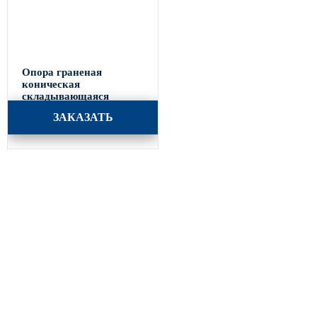
Опора граненая
коническая
складывающаяся
ОГКС-6
ЗАКАЗАТЬ
Каталог
Опоры освещения
Парковое освещение
Закладные детали
Кронштейны для уличного освещения
МАФ (малые архитектурные формы)
Портфолио
Производство