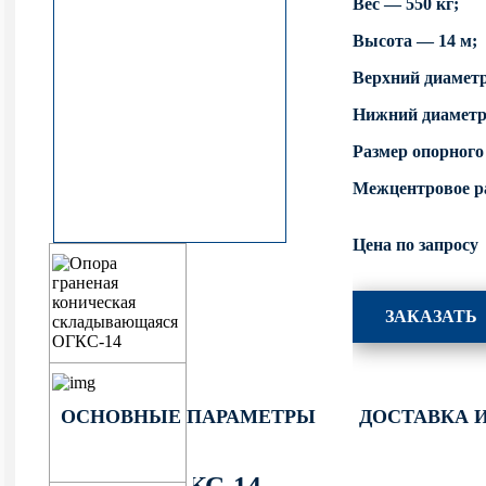
Вес — 550 кг;
фланцевые круглоконические
граненые опоры освещения
Уличные фонари 1 метр
Высота — 14 м;
НПК Опоры освещения несиловые
ОККС Силовые круглые
Верхний диамет
прямостоечные круглоконические
конические опоры освещения
Уличные фонари 4 метра
Нижний диаметр
НФ Трубчатая опора освещения
Размер опорного
несиловая фланцевая
Межцентровое ра
НП Опора освещения несиловая
Цена по запросу
прямостоечная трубчатая
ЗАКАЗАТЬ
ОСНОВНЫЕ ПАРАМЕТРЫ
ДОСТАВКА 
Купить ОГКС-14