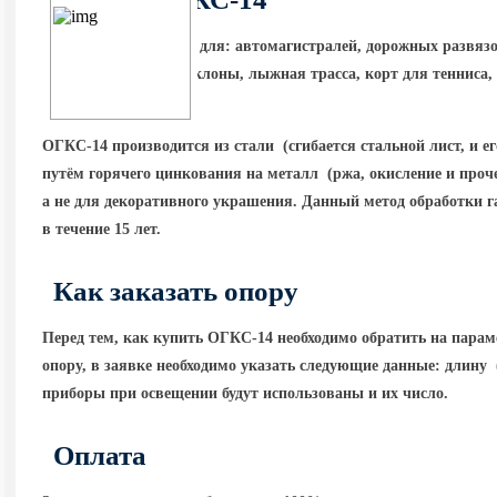
Опора предназначена для: автомагистралей, дорожных развязо
освещение
(горные
склоны, лыжная трасса, корт для тенниса, п
и их развязках.
ОГКС-14 производится из стали
(сгибается
стальной лист, и е
путём горячего цинкования на металл
(ржа
, окисление и проч
а не для декоративного украшения. Данный метод обработки г
в течение 15 лет.
Как заказать опору
Перед тем, как купить ОГКС-14 необходимо обратить на парам
опору, в заявке необходимо указать следующие данные: длину
приборы при освещении будут использованы и их число.
Оплата