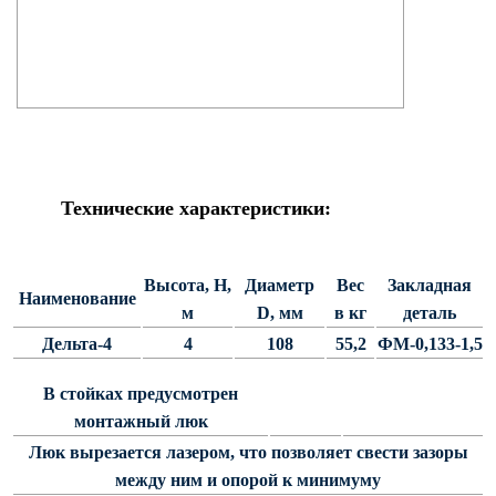
Силовые опоры освещения
СПГ Силовые граненые
прямостоечные опоры освещения
ОГС Опоры освещения граненые
силовые
ОКС Опоры освещения круглые
силовые
Технические характеристики:
МСО ФГ Силовые граненые
фланцевые опоры освещения
СФ Опоры освещения силовые
Высота, Н,
Диаметр
Вес
Закладная
Наименование
фланцевые
м
D, мм
в кг
деталь
СП Опора освещения силовая
Дельта-4
4
108
55,2
ФМ-0,133-1,5
прямостоечная трубчатая
В стойках предусмотрен
СФГ Силовые фланцевые
монтажный люк
граненые опоры освещения
Люк вырезается лазером, что позволяет свести зазоры
ОККС Силовые круглые
конические опоры освещения
между ним и опорой к минимуму