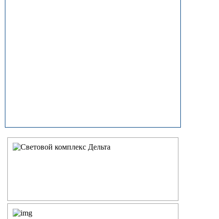
прямостоечные
ОГК (ОГКф) Опоры освещения
граненые конические
НФГ Опоры освещения несиловые
фланцевые граненые
НПГ Опоры освещения несиловые
прямостоечные граненые
ОКК Опоры освещения
круглоконические
НФК Опоры освещения несиловые
фланцевые круглоконические
НПК Опоры освещения несиловые
прямостоечные круглоконические
НФ Трубчатая опора освещения
несиловая фланцевая
НП Опора освещения несиловая
прямостоечная трубчатая