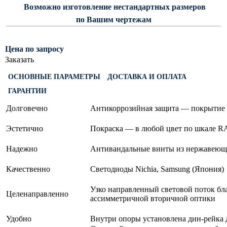
Возможно изготовление нестандартных размеров
Светофорные опоры
по Вашим чертежам
ОСФГ Светофорные граненые
стойки
Цена по запросу
ОГСГ Опоры граненые
Заказать
светофорные г-образные
ОСНОВНЫЕ ПАРАМЕТРЫ
ДОСТАВКА И ОПЛАТА
ОСФК Светофорные стойки
ГАРАНТИИ
круглоконические
Складывающиеся опоры освещения
Долговечно
Антикоррозийная защита — покрытие 
ОГКС Опоры граненые конические
Эстетично
Покраска — в любой цвет по шкале R
складывающиеся
Надежно
Антивандальные винты из нержавеющ
ОККС Опоры круглые конические
складывающиеся
Качественно
Светодиоды Nichia, Samsung
(Япония
)
ПФГ Опоры граненые
Узко направленный световой поток бл
складывающиеся фланцевые
Целенаправленно
ассимметричной вторичной оптики
Опоры контактной сети
Удобно
Внутри опоры установлена дин-рейка 