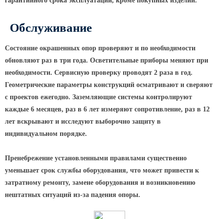
гарантийного срока эксплуатации, кроме покупных изделий.
Парковые опоры
Обслуживание
Уличные столбики освещения
Состояние окрашенных опор проверяют и по необходимости
Световые комплексы
обновляют раз в три года. Осветительные приборы меняют при
Стойка паркового светильника
необходимости. Сервисную проверку проводят 2 раза в год.
Геометрические параметры конструкций осматривают и сверяют
Парковые круглоконические
стойки SP
с проектов ежегодно. Заземляющие системы контролируют
каждые 6 месяцев, раз в 6 лет измеряют сопротивление, раз в 12
Парковые опоры декоративные
лет вскрывают и исследуют выборочно защиту в
Торшерные опоры освещения
индивидуальном порядке.
Парковые светильники
Пренебрежение установленными правилами существенно
Светильник уличный
уменьшает срок службы оборудования, что может привести к
светодиодный консольный
затратному ремонту, замене оборудования и возникновению
Уличные торшерные светильники
нештатных ситуаций из-за падения опоры.
Парковые прожекторы