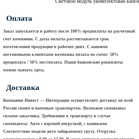
ТФГ Опора для контактной сети
Световой модуль укомплектован кабел
фланцевая граненая
Опоры граненые силовые
Оплата
контактной сети (ОГСКС)
Заказ запускается в работу после 100% предоплаты на расчетный
Дорожные металлические рамы
счет компании. С даты оплаты рассчитывается срок
МОГК Молниеотводы гранёные
изготовления продукции в рабочих днях. С нашими
Высокомачтовые опоры
постоянными клиентами возможна оплата по схеме: 50%
предоплата / 50% постоплата. Наши банковские реквизиты
ВМОН Высокомачтовые опоры со
можно скачать здесь.
стационарной короной
ВМО Высокомачтовые опоры с
Доставка
мобильной короной
Мачты связи
Компания Инвест — Интеграция осуществляет доставку по всей
России своим и наемным транспортом. Возможен самовывоз
РМГ Радиомачты. Опоры сотовoй
связи
силами заказчика. Требования к транспорту в случае
самовывоза: Авто с верхней погрузкой, с кониками.
ОДН Радиомачты. Опоры двойного
Соответствие модели авто забираемому грузу. Отгрузка
назначения