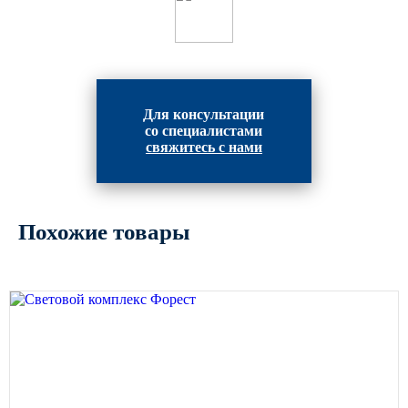
Архитектурная подсветка
ограждений
Светильники специального
назначения
Уличные фонари 2 метра
Для консультации
Уличные фонари 6 метров
со специалистами
свяжитесь с нами
Уличные фонари 3 метра
Уличные фонари 1 метр
Уличные фонари 4 метра
Похожие товары
Антивандальные светильники и
питающие посты
ЗАКЛАДНЫЕ ДЕТАЛИ
МАФ (МАЛЫЕ АРХИТЕКТУРНЫЕ ФОРМЫ)