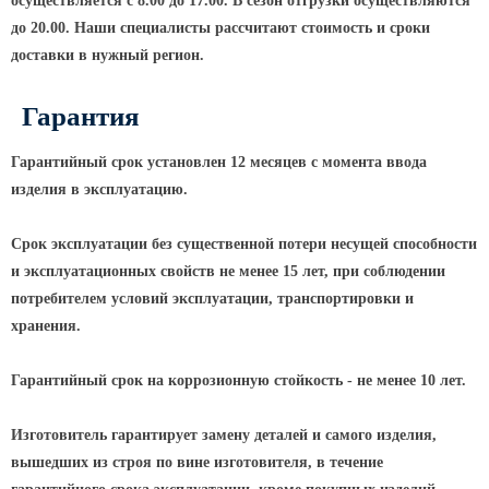
осуществляется с 8.00 до 17.00. В сезон отгрузки осуществляются
до 20.00. Наши специалисты рассчитают стоимость и сроки
КРОНШТЕЙНЫ ДЛЯ УЛИЧНОГО
доставки в нужный регион.
ОСВЕЩЕНИЯ
Гарантия
Кронштейны для консольных
светильников
Гарантийный срок установлен 12 месяцев с момента ввода
изделия в эксплуатацию.
Кронштейн консольный для 2
светильников
Срок эксплуатации без существенной потери несущей способности
Кронштейны для подвесных
светильников
и эксплуатационных свойств не менее 15 лет, при соблюдении
потребителем условий эксплуатации, транспортировки и
Кронштейны для торшерных
хранения.
светильников
Кронштейны для прожекторов
Гарантийный срок на коррозионную стойкость - не менее 10 лет.
Кронштейны для опор однорожковые
Изготовитель гарантирует замену деталей и самого изделия,
ПАРКОВОЕ ОСВЕЩЕНИЕ
вышедших из строя по вине изготовителя, в течение