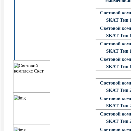
Наименова
фланцевые круглоконические
граненые опоры освещения
Уличные фонари 1 метр
Световой ком
НПК Опоры освещения несиловые
ОККС Силовые круглые
SKAT Тип 1
прямостоечные круглоконические
конические опоры освещения
Уличные фонари 4 метра
Световой ком
SKAT Тип 1
НФ Трубчатая опора освещения
Световой ком
несиловая фланцевая
SKAT Тип 1
Световой ком
НП Опора освещения несиловая
прямостоечная трубчатая
SKAT Тип 1
Световой ком
SKAT Тип 2
Световой ком
SKAT Тип 2
Световой ком
SKAT Тип 2
Световой ком