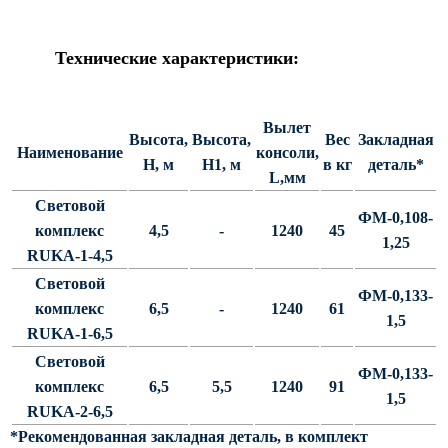
Силовые опоры освещения
СПГ Силовые граненые
Технические характеристики:
прямостоечные опоры освещения
ОГС Опоры освещения граненые
силовые
Вылет
Высота,
Высота,
Вес
Закладная
Наименование
консоли,
ОКС Опоры освещения круглые
Н, м
Н1, м
в кг
деталь*
силовые
L,мм
Световой
МСО ФГ Силовые граненые
ФМ-0,108-
фланцевые опоры освещения
комплекс
4,5
-
1240
45
1,25
RUKA-1-4,5
СФ Опоры освещения силовые
фланцевые
Световой
ФМ-0,133-
комплекс
6,5
-
1240
61
СП Опора освещения силовая
1,5
прямостоечная трубчатая
RUKA-1-6,5
Световой
СФГ Силовые фланцевые
ФМ-0,133-
граненые опоры освещения
комплекс
6,5
5,5
1240
91
1,5
RUKA-2-6,5
ОККС Силовые круглые
конические опоры освещения
*Рекомендованная закладная деталь, в комплект