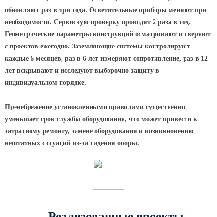
Архитектурная подсветка
ограждений
обновляют раз в три года. Осветительные приборы меняют при
необходимости. Сервисную проверку проводят 2 раза в год.
Светильники специального
Геометрические параметры конструкций осматривают и сверяют
назначения
с проектов ежегодно. Заземляющие системы контролируют
Уличные фонари 2 метра
каждые 6 месяцев, раз в 6 лет измеряют сопротивление, раз в 12
Уличные фонари 6 метров
лет вскрывают и исследуют выборочно защиту в
Уличные фонари 3 метра
индивидуальном порядке.
Уличные фонари 1 метр
Пренебрежение установленными правилами существенно
Уличные фонари 4 метра
уменьшает срок службы оборудования, что может привести к
Антивандальные светильники и
затратному ремонту, замене оборудования и возникновению
питающие посты
нештатных ситуаций из-за падения опоры.
ЗАКЛАДНЫЕ ДЕТАЛИ
МАФ (МАЛЫЕ АРХИТЕКТУРНЫЕ ФОРМЫ)
Реализованные проекты