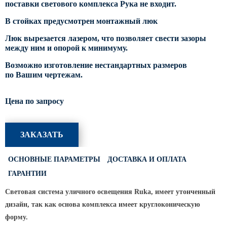
поставки светового комплекса Рука не входит.
Светофорные опоры
В стойках предусмотрен монтажный люк
ОСФГ Светофорные граненые
Люк вырезается лазером, что позволяет свести зазоры
стойки
между ним и опорой к минимуму.
ОГСГ Опоры граненые
Возможно изготовление нестандартных размеров
светофорные г-образные
по Вашим чертежам.
ОСФК Светофорные стойки
круглоконические
Цена по запросу
Складывающиеся опоры освещения
ОГКС Опоры граненые конические
ЗАКАЗАТЬ
складывающиеся
ОККС Опоры круглые конические
ОСНОВНЫЕ ПАРАМЕТРЫ
ДОСТАВКА И ОПЛАТА
складывающиеся
ГАРАНТИИ
ПФГ Опоры граненые
складывающиеся фланцевые
Световая система уличного освещения Ruka, имеет утонченный
дизайн, так как основа комплекса имеет круглоконическую
Опоры контактной сети
форму.