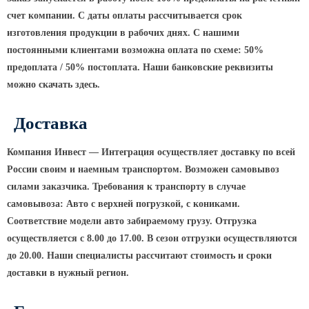
счет компании. С даты оплаты рассчитывается срок
КРОНШТЕЙНЫ ДЛЯ УЛИЧНОГО
изготовления продукции в рабочих днях. С нашими
ОСВЕЩЕНИЯ
постоянными клиентами возможна оплата по схеме: 50%
предоплата / 50% постоплата. Наши банковские реквизиты
Кронштейны для консольных
можно скачать здесь.
светильников
Доставка
Кронштейн консольный для 2
светильников
Компания Инвест — Интеграция осуществляет доставку по всей
Кронштейны для подвесных
России своим и наемным транспортом. Возможен самовывоз
светильников
силами заказчика. Требования к транспорту в случае
Кронштейны для торшерных
самовывоза: Авто с верхней погрузкой, с кониками.
светильников
Соответствие модели авто забираемому грузу. Отгрузка
Кронштейны для прожекторов
осуществляется с 8.00 до 17.00. В сезон отгрузки осуществляются
Кронштейны для опор однорожковые
до 20.00. Наши специалисты рассчитают стоимость и сроки
доставки в нужный регион.
ПАРКОВОЕ ОСВЕЩЕНИЕ