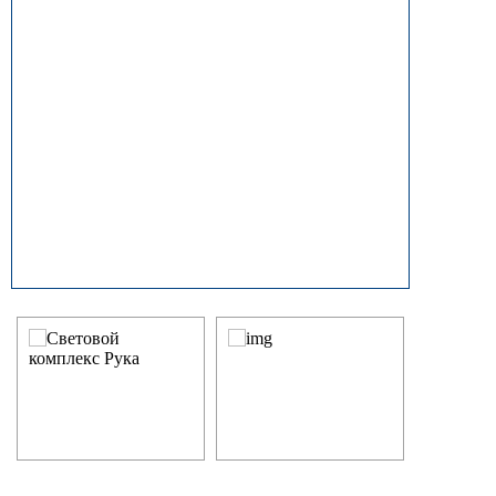
прямостоечные
ОГК (ОГКф) Опоры освещения
Мачты связи
граненые конические
НФГ Опоры освещения несиловые
фланцевые граненые
НПГ Опоры освещения несиловые
прямостоечные граненые
ОКК Опоры освещения
круглоконические
НФК Опоры освещения несиловые
фланцевые круглоконические
НПК Опоры освещения несиловые
прямостоечные круглоконические
НФ Трубчатая опора освещения
несиловая фланцевая
НП Опора освещения несиловая
прямостоечная трубчатая