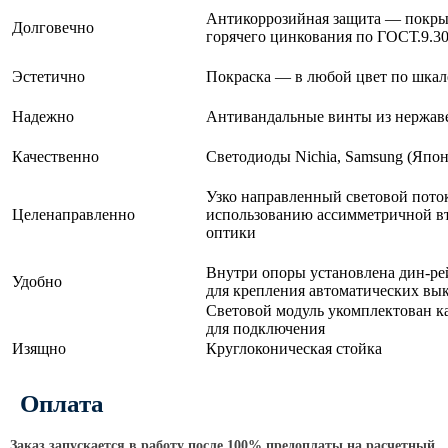
ТФГ Опора для контактной сети
Антикоррозийная защита — покры
фланцевая граненая
Долговечно
горячего цинкования по ГОСТ.9.30
Опоры граненые силовые
контактной сети (ОГСКС)
Эстетично
Покраска — в любой цвет по шка
Дорожные металлические рамы
Надежно
Антивандальные винты из нержав
МОГК Молниеотводы гранёные
Качественно
Светодиоды Nichia, Samsung
(Япо
Высокомачтовые опоры
Узко направленный световой пото
ВМОН Высокомачтовые опоры со
Целенаправленно
использованию ассимметричной в
стационарной короной
оптики
ВМО Высокомачтовые опоры с
Внутри опоры установлена дин-ре
мобильной короной
Удобно
для крепления автоматических вы
Световой модуль укомплектован к
Мачты связи
для подключения
Изящно
Круглоконическая стойка
РМГ Радиомачты. Опоры сотовoй
связи
Оплата
ОДН Радиомачты. Опоры двойного
назначения
Заказ запускается в работу после 100% предоплаты на расчетный