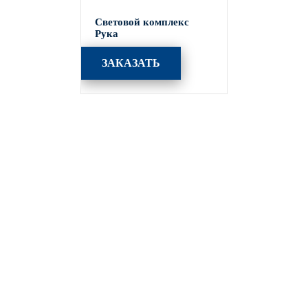
Световой комплекс
Рука
ЗАКАЗАТЬ
Каталог
Опоры освещения
Парковое освещение
Закладные детали
Кронштейны для уличного освещения
МАФ (малые архитектурные формы)
Портфолио
Производство
Акции
Оплата и доставка
Статьи