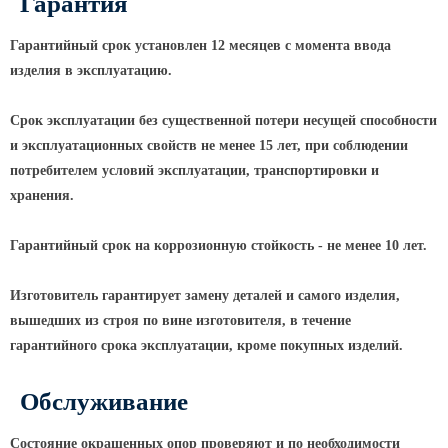
Гарантия
Парковые опоры
Гарантийный срок установлен 12 месяцев с момента ввода
изделия в эксплуатацию.
Уличные столбики освещения
Световые комплексы
Срок эксплуатации без существенной потери несущей способности
Стойка паркового светильника
и эксплуатационных свойств не менее 15 лет, при соблюдении
потребителем условий эксплуатации, транспортировки и
Парковые круглоконические
хранения.
стойки SP
Парковые опоры декоративные
Гарантийный срок на коррозионную стойкость - не менее 10 лет.
Торшерные опоры освещения
Парковые светильники
Изготовитель гарантирует замену деталей и самого изделия,
вышедших из строя по вине изготовителя, в течение
Светильник уличный
гарантийного срока эксплуатации, кроме покупных изделий.
светодиодный консольный
Уличные торшерные светильники
Обслуживание
Парковые прожекторы
Состояние окрашенных опор проверяют и по необходимости