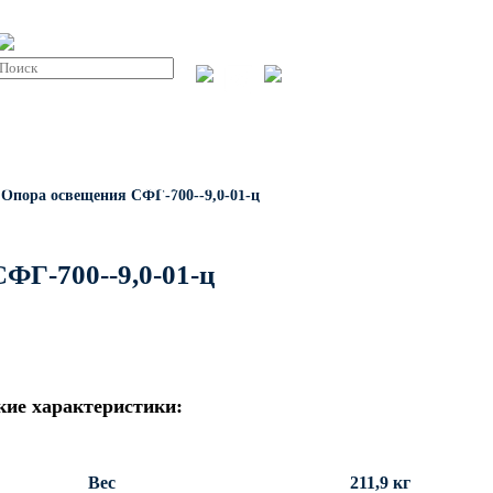
Пн-пт: 08:00-17:00
info@invest-
+7 (843) 203-
Парковые круглоконические
integ.ru
24-71
стойки SP
Заказать звонок
СТИ
О КОМПАНИИ
СТАТЬИ
КОНТАКТЫ
Опора освещения СФГ-700--9,0-01-ц
ФГ-700--9,0-01-ц
кие характеристики:
Вес
211,9 кг