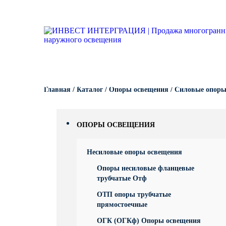
Опоры освещения
Гарантии
Вопрос-ответ
Несиловые опор
Кронштейны для
Парковые опоры
светильников
Кронштейны для уличного
Силовые опоры 
Парковые свети
освещения
Кронштейны для
светильников
Светофорные оп
Антивандальные 
Парковое освещение
питающие посты
Кронштейны для
КАТАЛОГ
ПОРТФОЛИО
ПРОИЗВОДСТВО
Складывающиес
Главная
/
Каталог
/
Опоры освещения
/
Силовые опоры
светильников
Закладные детали
освещения
Кронштейны для
МАФ (малые архитектурные
Опоры контактно
ОПОРЫ ОСВЕЩЕНИЯ
формы)
Кронштейны для
Дорожные метал
Несиловые опоры освещения
однорожковые
Опоры несиловые фланцевые
МОГК Молниеотв
трубчатые Отф
ОТП опоры трубчатые
Высокомачтовые
прямостоечные
ОГК (ОГКф) Опоры освещения
Мачты связи