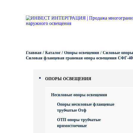
Опоры освещения
Гарантии
Вопрос-ответ
Несиловые опор
Кронштейны для
Парковые опоры
светильников
Кронштейны для уличного
Силовые опоры 
Парковые свети
освещения
Кронштейны для
светильников
Светофорные оп
Антивандальные 
Парковое освещение
питающие посты
Кронштейны для
КАТАЛОГ
ПОРТФОЛИО
ПРОИЗВОДСТВО
Складывающиес
Главная
/
Каталог
/
Опоры освещения
/
Силовые опоры
светильников
Закладные детали
освещения
Силовая фланцевая граненая опора освещения СФГ-40
Кронштейны для
МАФ (малые архитектурные
Опоры контактно
формы)
ОПОРЫ ОСВЕЩЕНИЯ
Кронштейны для
Дорожные метал
однорожковые
Несиловые опоры освещения
МОГК Молниеотв
Опоры несиловые фланцевые
трубчатые Отф
Высокомачтовые
ОТП опоры трубчатые
прямостоечные
Мачты связи