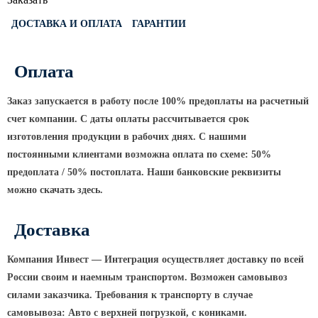
Светофорные опоры
ДОСТАВКА И ОПЛАТА
ГАРАНТИИ
ОСФГ Светофорные граненые
стойки
Оплата
ОГСГ Опоры граненые
светофорные г-образные
Заказ запускается в работу после 100% предоплаты на расчетный
ОСФК Светофорные стойки
счет компании. С даты оплаты рассчитывается срок
круглоконические
изготовления продукции в рабочих днях. С нашими
Складывающиеся опоры освещения
постоянными клиентами возможна оплата по схеме: 50%
предоплата / 50% постоплата. Наши банковские реквизиты
ОГКС Опоры граненые конические
можно скачать здесь.
складывающиеся
ОККС Опоры круглые конические
Доставка
складывающиеся
ПФГ Опоры граненые
Компания Инвест — Интеграция осуществляет доставку по всей
складывающиеся фланцевые
России своим и наемным транспортом. Возможен самовывоз
Опоры контактной сети
силами заказчика. Требования к транспорту в случае
самовывоза: Авто с верхней погрузкой, с кониками.