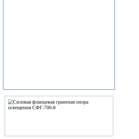
прямостоечные
ОГК (ОГКф) Опоры освещения
граненые конические
НФГ Опоры освещения несиловые
фланцевые граненые
НПГ Опоры освещения несиловые
прямостоечные граненые
ОКК Опоры освещения
круглоконические
НФК Опоры освещения несиловые
фланцевые круглоконические
НПК Опоры освещения несиловые
прямостоечные круглоконические
НФ Трубчатая опора освещения
несиловая фланцевая
НП Опора освещения несиловая
прямостоечная трубчатая