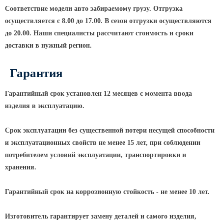
ТФГ Опора для контактной сети
Соответствие модели авто забираемому грузу. Отгрузка
фланцевая граненая
осуществляется с 8.00 до 17.00. В сезон отгрузки осуществляются
Опоры граненые силовые
до 20.00. Наши специалисты рассчитают стоимость и сроки
контактной сети (ОГСКС)
доставки в нужный регион.
Дорожные металлические рамы
МОГК Молниеотводы гранёные
Гарантия
Высокомачтовые опоры
Гарантийный срок установлен 12 месяцев с момента ввода
ВМОН Высокомачтовые опоры со
изделия в эксплуатацию.
стационарной короной
ВМО Высокомачтовые опоры с
Срок эксплуатации без существенной потери несущей способности
мобильной короной
и эксплуатационных свойств не менее 15 лет, при соблюдении
Мачты связи
потребителем условий эксплуатации, транспортировки и
хранения.
РМГ Радиомачты. Опоры сотовoй
связи
Гарантийный срок на коррозионную стойкость - не менее 10 лет.
ОДН Радиомачты. Опоры двойного
назначения
Изготовитель гарантирует замену деталей и самого изделия,