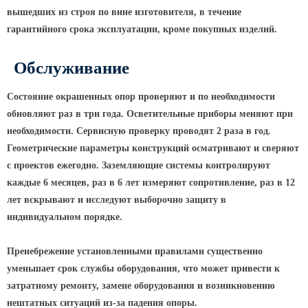
вышедших из строя по вине изготовителя, в течение
КРОНШТЕЙНЫ ДЛЯ УЛИЧНОГО
гарантийного срока эксплуатации, кроме покупных изделий.
ОСВЕЩЕНИЯ
Обслуживание
Кронштейны для консольных
светильников
Состояние окрашенных опор проверяют и по необходимости
обновляют раз в три года. Осветительные приборы меняют при
Кронштейн консольный для 2
необходимости. Сервисную проверку проводят 2 раза в год.
светильников
Геометрические параметры конструкций осматривают и сверяют
Кронштейны для подвесных
с проектов ежегодно. Заземляющие системы контролируют
светильников
каждые 6 месяцев, раз в 6 лет измеряют сопротивление, раз в 12
Кронштейны для торшерных
лет вскрывают и исследуют выборочно защиту в
светильников
индивидуальном порядке.
Кронштейны для прожекторов
Кронштейны для опор однорожковые
Пренебрежение установленными правилами существенно
уменьшает срок службы оборудования, что может привести к
затратному ремонту, замене оборудования и возникновению
ПАРКОВОЕ ОСВЕЩЕНИЕ
нештатных ситуаций из-за падения опоры.