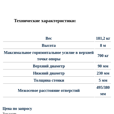
Силовые опоры освещения
СПГ Силовые граненые
прямостоечные опоры освещения
Технические характеристики:
ОГС Опоры освещения граненые
силовые
Вес
181,2 кг
ОКС Опоры освещения круглые
силовые
Высота
8 м
МСО ФГ Силовые граненые
Максимальное горизонтальное усилие в верхней
700 кг
фланцевые опоры освещения
точке опоры
СФ Опоры освещения силовые
Верхний диаметр
90 мм
фланцевые
Нижний диаметр
230 мм
СП Опора освещения силовая
Толщина стенки
5 мм
прямостоечная трубчатая
495/380
Межосевое расстояние отверстий
СФГ Силовые фланцевые
мм
граненые опоры освещения
ОККС Силовые круглые
Цена по запросу
конические опоры освещения
Заказать