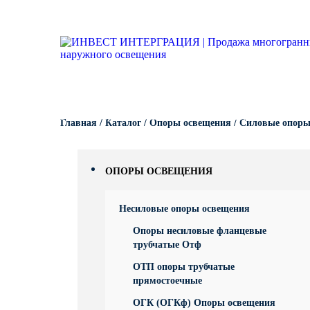
Опоры освещения
Гарантии
Вопрос-ответ
Несиловые опор
Кронштейны для
Парковые опоры
светильников
Кронштейны для уличного
Силовые опоры 
Парковые свети
освещения
Кронштейны для
светильников
Светофорные оп
Антивандальные 
Парковое освещение
питающие посты
Кронштейны для
КАТАЛОГ
ПОРТФОЛИО
ПРОИЗВОДСТВО
Складывающиес
Главная
/
Каталог
/
Опоры освещения
/
Силовые опоры
светильников
Закладные детали
освещения
Кронштейны для
МАФ (малые архитектурные
Опоры контактно
ОПОРЫ ОСВЕЩЕНИЯ
формы)
Кронштейны для
Дорожные метал
Несиловые опоры освещения
однорожковые
Опоры несиловые фланцевые
МОГК Молниеотв
трубчатые Отф
ОТП опоры трубчатые
Высокомачтовые
прямостоечные
ОГК (ОГКф) Опоры освещения
Мачты связи