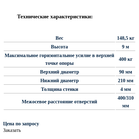
Силовые опоры освещения
СПГ Силовые граненые
Технические характеристики:
прямостоечные опоры освещения
ОГС Опоры освещения граненые
силовые
Вес
148,5 кг
Высота
9 м
ОКС Опоры освещения круглые
силовые
Максимальное горизонтальное усилие в верхней
400 кг
точке опоры
МСО ФГ Силовые граненые
фланцевые опоры освещения
Верхний диаметр
90 мм
СФ Опоры освещения силовые
Нижний диаметр
210 мм
фланцевые
Толщина стенки
4 мм
СП Опора освещения силовая
400/310
Межосевое расстояние отверстий
прямостоечная трубчатая
мм
СФГ Силовые фланцевые
граненые опоры освещения
Цена по запросу
ОККС Силовые круглые
Заказать
конические опоры освещения