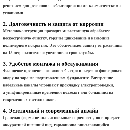
ТФГ Опора для контактной сети
решением для регионов с неблагоприятными климатическими
фланцевая граненая
условиями.
Опоры граненые силовые
контактной сети (ОГСКС)
2. Долговечность и защита от коррозии
Дорожные металлические рамы
Металлоконструкция проходит многоэтапную обработку:
пескоструйную очистку, горячее цинкование и нанесение
МОГК Молниеотводы гранёные
полимерного покрытия. Это обеспечивает защиту от ржавчины
Высокомачтовые опоры
на 15 лет, значительно увеличивая срок службы.
ВМОН Высокомачтовые опоры со
3. Удобство монтажа и обслуживания
стационарной короной
Фланцевое крепление позволяет быстро и надежно фиксировать
ВМО Высокомачтовые опоры с
опору на заранее подготовленном фундаменте. Внутренние
мобильной короной
кабельные каналы упрощают прокладку электропроводки,
Мачты связи
а унифицированные крепления подходят для большинства
современных светильников.
РМГ Радиомачты. Опоры сотовoй
связи
4. Эстетичный и современный дизайн
ОДН Радиомачты. Опоры двойного
Граненая форма не только повышает прочность, но и придает
назначения
аккуратный внешний вид, гармонично вписывающийся