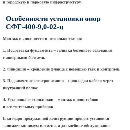
в городскую и парковую инфраструктуру.
КРОНШТЕЙНЫ ДЛЯ УЛИЧНОГО
ОСВЕЩЕНИЯ
Особенности установки опор
СФГ-400-9,0-02-ц
Кронштейны для консольных
Монтаж выполняется в несколько этапов:
светильников
1. Подготовка фундамента – заливка бетонного основания
Кронштейн консольный для 2
светильников
с анкерными болтами.
Кронштейны для подвесных
2. Фиксация – крепление фланца с помощью гаек и контргаек.
светильников
3. Подключение электропитания – прокладка кабеля через
Кронштейны для торшерных
светильников
внутренний полюс.
Кронштейны для прожекторов
4. Установка светильников – монтаж кронштейнов
Кронштейны для опор однорожковые
и осветительных приборов.
Благодаря продуманной конструкции процесс установки
ПАРКОВОЕ ОСВЕЩЕНИЕ
занимает минимум времени, а дальнейшее обслуживание