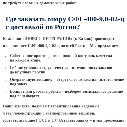
не требует сложных демонтажных работ.
Парковые опоры
Где заказать опору
СФГ-400-9,0-02-ц
Уличные столбики освещения
с доставкой по России?
Световые комплексы
Стойка паркового светильника
Компания
«ИНВЕСТ
-ИНТЕГРАЦИЯ»
(г
. Казань) производит
и поставляет
СФГ-400-9,0-02-ц
по всей России.
Мы предлагаем:
Парковые круглоконические
стойки SP
Собственное производство – полный контроль качества
на каждом этапе.
Парковые опоры декоративные
Гибкие условия сотрудничества – от единичных заказов
до крупных партий.
Торшерные опоры освещения
Оперативную доставку – отгрузка со склада или изготовление
Парковые светильники
под заказ.
Бесплатный расчет проекта – подберем оптимальное решение
Светильник уличный
под ваш бюджет.
светодиодный консольный
Наши клиенты получают гарантированно надежные
Уличные торшерные светильники
металлоконструкции с антикоррозийной защитой,
Парковые прожекторы
соответствующие ГОСТ и ТУ. Оставьте заявку – и мы предложим