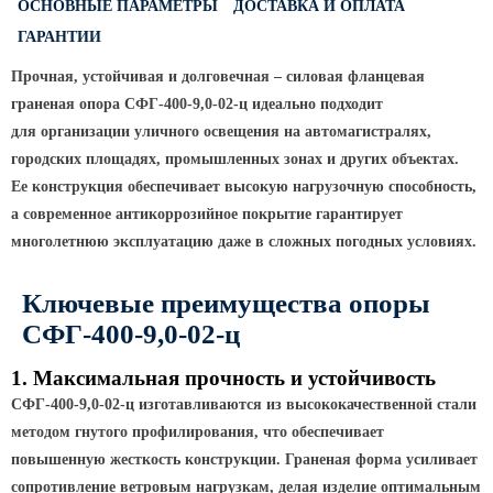
ОСНОВНЫЕ ПАРАМЕТРЫ
ДОСТАВКА И ОПЛАТА
Светофорные опоры
ГАРАНТИИ
ОСФГ Светофорные граненые
Прочная, устойчивая и долговечная – силовая фланцевая
стойки
граненая опора
СФГ-400-9,0-02-ц
идеально подходит
ОГСГ Опоры граненые
для организации уличного освещения на автомагистралях,
светофорные г-образные
городских площадях, промышленных зонах и других объектах.
ОСФК Светофорные стойки
Ее конструкция обеспечивает высокую нагрузочную способность,
круглоконические
а современное антикоррозийное покрытие гарантирует
Складывающиеся опоры освещения
многолетнюю эксплуатацию даже в сложных погодных условиях.
ОГКС Опоры граненые конические
Ключевые преимущества опоры
складывающиеся
СФГ-400-9,0-02-ц
ОККС Опоры круглые конические
складывающиеся
1. Максимальная прочность и устойчивость
ПФГ Опоры граненые
СФГ-400-9,0-02-ц
изготавливаются из высококачественной стали
складывающиеся фланцевые
методом гнутого профилирования, что обеспечивает
Опоры контактной сети
повышенную жесткость конструкции. Граненая форма усиливает
сопротивление ветровым нагрузкам, делая
изделие
оптимальным