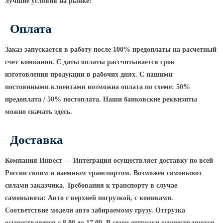
Архитектурная подсветка
лучшие условия на рынке!
ограждений
Оплата
Светильники специального
назначения
Заказ запускается в работу после 100% предоплаты на расчетный
Уличные фонари 2 метра
счет компании. С даты оплаты рассчитывается срок
Уличные фонари 6 метров
изготовления продукции в рабочих днях. С нашими
Уличные фонари 3 метра
постоянными клиентами возможна оплата по схеме: 50%
предоплата / 50% постоплата. Наши банковские реквизиты
Уличные фонари 1 метр
можно скачать здесь.
Уличные фонари 4 метра
Антивандальные светильники и
Доставка
питающие посты
Компания Инвест — Интеграция осуществляет доставку по всей
ЗАКЛАДНЫЕ ДЕТАЛИ
России своим и наемным транспортом. Возможен самовывоз
силами заказчика. Требования к транспорту в случае
МАФ (МАЛЫЕ АРХИТЕКТУРНЫЕ ФОРМЫ)
самовывоза: Авто с верхней погрузкой, с кониками.
Соответствие модели авто забираемому грузу. Отгрузка
осуществляется с 8.00 до 17.00. В сезон отгрузки осуществляются