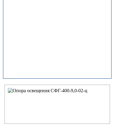
прямостоечные
ОГК (ОГКф) Опоры освещения
граненые конические
НФГ Опоры освещения несиловые
фланцевые граненые
НПГ Опоры освещения несиловые
прямостоечные граненые
ОКК Опоры освещения
круглоконические
НФК Опоры освещения несиловые
фланцевые круглоконические
НПК Опоры освещения несиловые
прямостоечные круглоконические
НФ Трубчатая опора освещения
несиловая фланцевая
НП Опора освещения несиловая
прямостоечная трубчатая