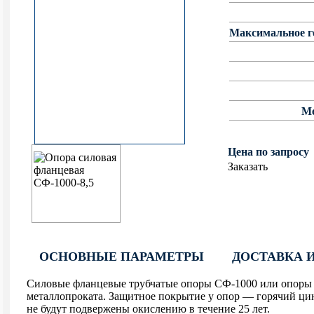
фланцевые круглоконические
граненые опоры освещения
Уличные фонари 1 метр
Максимальное го
НПК Опоры освещения несиловые
ОККС Силовые круглые
прямостоечные круглоконические
конические опоры освещения
Уличные фонари 4 метра
НФ Трубчатая опора освещения
несиловая фланцевая
Ме
НП Опора освещения несиловая
Цена по запросу
прямостоечная трубчатая
Заказать
ОСНОВНЫЕ ПАРАМЕТРЫ
ДОСТАВКА 
Силовые фланцевые трубчатые опоры СФ-1000 или опоры
металлопроката. Защитное покрытие у опор — горячий цин
не будут подвержены окислению в течение 25 лет.