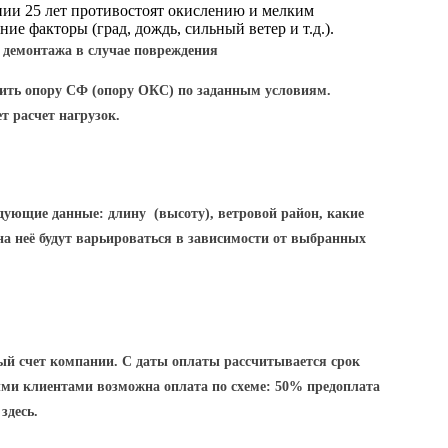
нии 25 лет противостоят окислению и мелким
шние факторы
(град
, дождь, сильный ветер и т.д.).
 демонтажа в случае повреждения
вить опору СФ
(опору
ОКС) по заданным условиям.
т расчет нагрузок.
ледующие данные: длину
(высоту
), ветровой район, какие
на неё будут варьироваться в зависимости от выбранных
ный счет компании. С даты оплаты рассчитывается срок
ми клиентами возможна оплата по схеме: 50% предоплата
здесь.