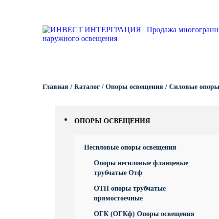
Опоры освещения
Гарантии
Вопрос-ответ
Несиловые опор
Кронштейны для
Парковые опоры
светильников
Кронштейны для уличного
Силовые опоры 
Парковые свети
освещения
Кронштейны для
светильников
Светофорные оп
Антивандальные 
Парковое освещение
питающие посты
Кронштейны для
КАТАЛОГ
ПОРТФОЛИО
ПРОИЗВОДСТВО
Складывающиес
Главная
/
Каталог
/
Опоры освещения
/
Силовые опоры
светильников
Закладные детали
освещения
Кронштейны для
МАФ (малые архитектурные
Опоры контактно
ОПОРЫ ОСВЕЩЕНИЯ
формы)
Кронштейны для
Дорожные метал
Несиловые опоры освещения
однорожковые
Опоры несиловые фланцевые
МОГК Молниеотв
трубчатые Отф
ОТП опоры трубчатые
Высокомачтовые
прямостоечные
ОГК (ОГКф) Опоры освещения
Мачты связи