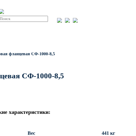
Пн-пт: 08:00-17:00
info@invest-
+7 (843) 203-
Парковые круглоконические
integ.ru
24-71
стойки SP
Заказать звонок
СТИ
О КОМПАНИИ
СТАТЬИ
КОНТАКТЫ
овая фланцевая СФ-1000-8,5
цевая СФ-1000-8,5
кие характеристики:
Вес
441 кг