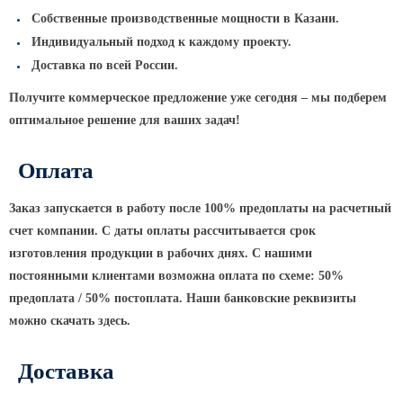
Архитектурная подсветка
ограждений
Собственные производственные мощности в Казани.
Индивидуальный подход к каждому проекту.
Светильники специального
назначения
Доставка по всей России.
Уличные фонари 2 метра
Получите коммерческое предложение уже сегодня – мы подберем
оптимальное решение для ваших задач!
Уличные фонари 6 метров
Уличные фонари 3 метра
Оплата
Уличные фонари 1 метр
Заказ запускается в работу после 100% предоплаты на расчетный
Уличные фонари 4 метра
счет компании. С даты оплаты рассчитывается срок
Антивандальные светильники и
изготовления продукции в рабочих днях. С нашими
питающие посты
постоянными клиентами возможна оплата по схеме: 50%
предоплата / 50% постоплата. Наши банковские реквизиты
ЗАКЛАДНЫЕ ДЕТАЛИ
можно скачать здесь.
МАФ (МАЛЫЕ АРХИТЕКТУРНЫЕ ФОРМЫ)
Доставка