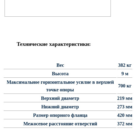
Светофорные опоры
ОСФГ Светофорные граненые
стойки
ОГСГ Опоры граненые
светофорные г-образные
Технические характеристики:
ОСФК Светофорные стойки
круглоконические
Складывающиеся опоры освещения
Вес
382 кг
Высота
9 м
ОГКС Опоры граненые конические
Максимальное горизонтальное усилие в верхней
складывающиеся
700 кг
точке опоры
ОККС Опоры круглые конические
Верхний диаметр
219 мм
складывающиеся
Нижний диаметр
273 мм
ПФГ Опоры граненые
складывающиеся фланцевые
Размер опорного фланца
420 мм
Межосевое расстояние отверстий
372 мм
Опоры контактной сети