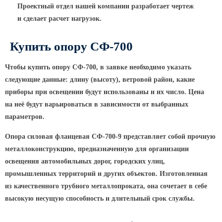
Проектный отдел нашей компании разработает чертеж
КРОНШТЕЙНЫ ДЛЯ УЛИЧНОГО
и сделает расчет нагрузок.
ОСВЕЩЕНИЯ
Купить опору СФ-700
Кронштейны для консольных
Чтобы купить опору СФ-700, в заявке необходимо указать
светильников
следующие данные: длину
(высоту
), ветровой район, какие
Кронштейн консольный для 2
приборы при освещении будут использованы и их число. Цена
светильников
на неё будут варьироваться в зависимости от выбранных
Кронштейны для подвесных
параметров.
светильников
Опора силовая фланцевая СФ-700-9 представляет собой прочную
Кронштейны для торшерных
светильников
металлоконструкцию, предназначенную для организации
освещения автомобильных дорог, городских улиц,
Кронштейны для прожекторов
промышленных территорий и других объектов. Изготовленная
Кронштейны для опор однорожковые
из качественного трубного металлопроката, она сочетает в себе
высокую несущую способность и длительный срок службы.
ПАРКОВОЕ ОСВЕЩЕНИЕ