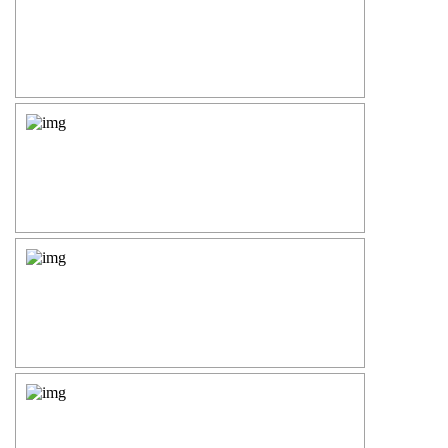
Силовые опоры освещения
СПГ Силовые граненые
прямостоечные опоры освещения
ОГС Опоры освещения граненые
силовые
ОКС Опоры освещения круглые
силовые
МСО ФГ Силовые граненые
фланцевые опоры освещения
СФ Опоры освещения силовые
фланцевые
СП Опора освещения силовая
прямостоечная трубчатая
СФГ Силовые фланцевые
граненые опоры освещения
ОККС Силовые круглые
конические опоры освещения