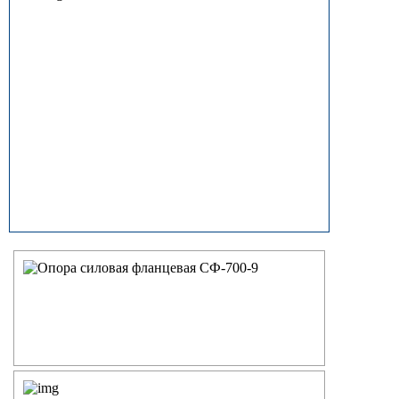
прямостоечные
ОГК (ОГКф) Опоры освещения
граненые конические
НФГ Опоры освещения несиловые
фланцевые граненые
НПГ Опоры освещения несиловые
прямостоечные граненые
ОКК Опоры освещения
круглоконические
НФК Опоры освещения несиловые
фланцевые круглоконические
НПК Опоры освещения несиловые
прямостоечные круглоконические
НФ Трубчатая опора освещения
несиловая фланцевая
НП Опора освещения несиловая
прямостоечная трубчатая