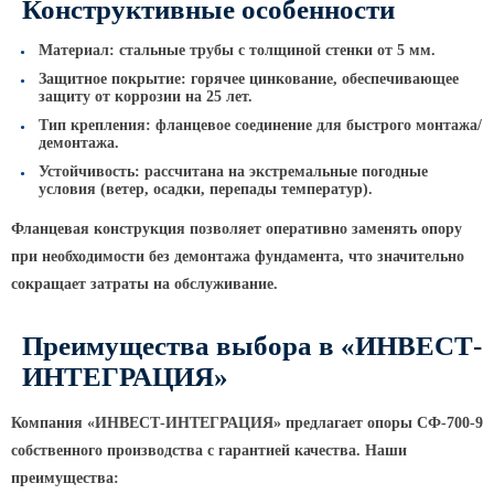
Конструктивные особенности
Парковые опоры
Материал: стальные трубы с толщиной стенки от 5 мм.
Защитное покрытие: горячее цинкование, обеспечивающее
Уличные столбики освещения
защиту от коррозии на 25 лет.
Световые комплексы
Тип крепления: фланцевое соединение для быстрого монтажа/
демонтажа.
Стойка паркового светильника
Устойчивость: рассчитана на экстремальные погодные
условия
(ветер
, осадки, перепады температур).
Парковые круглоконические
стойки SP
Фланцевая конструкция позволяет оперативно заменять опору
Парковые опоры декоративные
при необходимости без демонтажа фундамента, что значительно
сокращает затраты на обслуживание.
Торшерные опоры освещения
Парковые светильники
Преимущества выбора в
«ИНВЕСТ
-
Светильник уличный
ИНТЕГРАЦИЯ»
светодиодный консольный
Компания
«ИНВЕСТ
-ИНТЕГРАЦИЯ» предлагает опоры СФ-700-9
Уличные торшерные светильники
собственного производства с гарантией качества. Наши
Парковые прожекторы
преимущества: