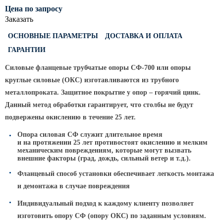
ТФГ Опора для контактной сети
Цена по запросу
фланцевая граненая
Заказать
Опоры граненые силовые
ОСНОВНЫЕ ПАРАМЕТРЫ
ДОСТАВКА И ОПЛАТА
контактной сети (ОГСКС)
ГАРАНТИИ
Дорожные металлические рамы
МОГК Молниеотводы гранёные
Силовые фланцевые трубчатые опоры СФ-700 или опоры
круглые силовые
(ОКС
) изготавливаются из трубного
Высокомачтовые опоры
металлопроката. Защитное покрытие у опор – горячий цинк.
ВМОН Высокомачтовые опоры со
Данный метод обработки гарантирует, что столбы не будут
стационарной короной
подвержены окислению в течение 25 лет.
ВМО Высокомачтовые опоры с
Опора силовая СФ служит длительное время
мобильной короной
и на протяжении 25 лет противостоят окислению и мелким
механическим повреждениям, которые могут вызвать
Мачты связи
внешние факторы
(град
, дождь, сильный ветер и т.д.).
Фланцевый способ установки обеспечивает легкость монтажа
РМГ Радиомачты. Опоры сотовoй
связи
и демонтажа в случае повреждения
ОДН Радиомачты. Опоры двойного
Индивидуальный подход к каждому клиенту позволяет
назначения
изготовить опору СФ
(опору
ОКС) по заданным условиям.