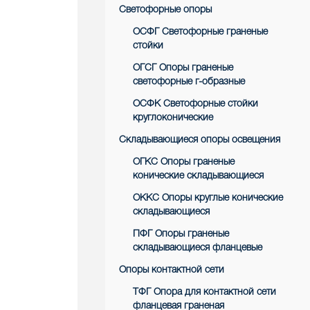
Светофорные опоры
ОСФГ Светофорные граненые
стойки
ОГСГ Опоры граненые
светофорные г-образные
ОСФК Светофорные стойки
круглоконические
Складывающиеся опоры освещения
ОГКС Опоры граненые
конические складывающиеся
ОККС Опоры круглые конические
складывающиеся
ПФГ Опоры граненые
складывающиеся фланцевые
Опоры контактной сети
ТФГ Опора для контактной сети
фланцевая граненая