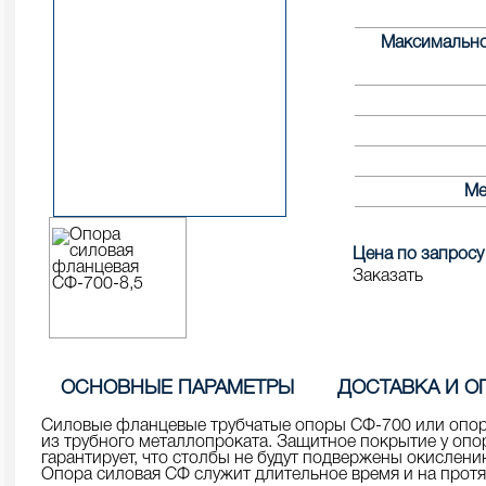
фланцевые круглоконические
опоры освещения
Уличные фонари 1 метр
Максимальное
НПК Опоры освещения несиловые
ОККС Силовые круглые
прямостоечные круглоконические
конические опоры освещения
Уличные фонари 4 метра
НФ Трубчатая опора освещения
несиловая фланцевая
Ме
НП Опора освещения несиловая
прямостоечная трубчатая
Цена по запросу
Заказать
ОСНОВНЫЕ ПАРАМЕТРЫ
ДОСТАВКА И О
Силовые фланцевые трубчатые опоры СФ-700 или опор
из трубного металлопроката. Защитное покрытие у опо
гарантирует, что столбы не будут подвержены окислению
Опора силовая СФ служит длительное время и на прот