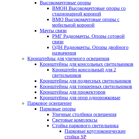
Высокомачтовые опоры
ВМОН Высокомачтовые опоры со
стационарной короной
ВМО Высокомачтовые опоры с
мобильной короной
Мачты связи
РМГ Радиомачты. Опоры сотовoй
связи
ОДН Радиомачты. Опоры двойного
назначения
Кронштейны для уличного освещения
Кронштейны для консольных светильников
Кронштейн консольный для 2
светильников
Кронштейны для подвесных светильников
Кронштейны для торшерных светильников
Кронштейны для прожекторов
Кронштейны для опор однорожковые
Парковое освещение
Парковые опоры
Уличные столбики освещения
Световые комплексы
Стойка паркового светильника
Парковые круглоконические
стойки SP