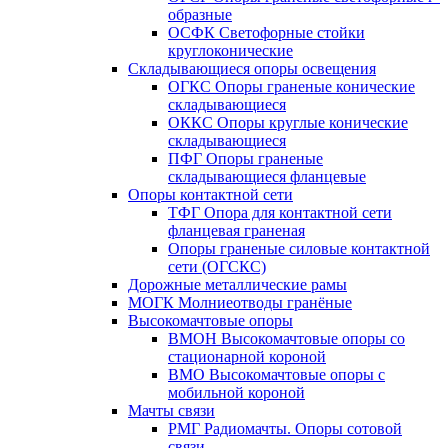
образные
ОСФК Светофорные стойки
круглоконические
Складывающиеся опоры освещения
ОГКС Опоры граненые конические
складывающиеся
ОККС Опоры круглые конические
складывающиеся
ПФГ Опоры граненые
складывающиеся фланцевые
Опоры контактной сети
ТФГ Опора для контактной сети
фланцевая граненая
Опоры граненые силовые контактной
сети (ОГСКС)
Дорожные металлические рамы
МОГК Молниеотводы гранёные
Высокомачтовые опоры
ВМОН Высокомачтовые опоры со
стационарной короной
ВМО Высокомачтовые опоры с
мобильной короной
Мачты связи
РМГ Радиомачты. Опоры сотовoй
связи