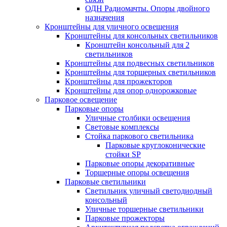
ОДН Радиомачты. Опоры двойного
назначения
Кронштейны для уличного освещения
Кронштейны для консольных светильников
Кронштейн консольный для 2
светильников
Кронштейны для подвесных светильников
Кронштейны для торшерных светильников
Кронштейны для прожекторов
Кронштейны для опор однорожковые
Парковое освещение
Парковые опоры
Уличные столбики освещения
Световые комплексы
Стойка паркового светильника
Парковые круглоконические
стойки SP
Парковые опоры декоративные
Торшерные опоры освещения
Парковые светильники
Светильник уличный светодиодный
консольный
Уличные торшерные светильники
Парковые прожекторы