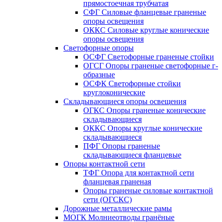
прямостоечная трубчатая
СФГ Силовые фланцевые граненые
опоры освещения
ОККС Силовые круглые конические
опоры освещения
Светофорные опоры
ОСФГ Светофорные граненые стойки
ОГСГ Опоры граненые светофорные г-
образные
ОСФК Светофорные стойки
круглоконические
Складывающиеся опоры освещения
ОГКС Опоры граненые конические
складывающиеся
ОККС Опоры круглые конические
складывающиеся
ПФГ Опоры граненые
складывающиеся фланцевые
Опоры контактной сети
ТФГ Опора для контактной сети
фланцевая граненая
Опоры граненые силовые контактной
сети (ОГСКС)
Дорожные металлические рамы
МОГК Молниеотводы гранёные