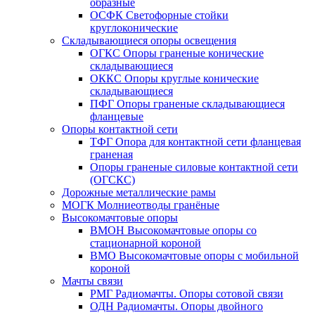
образные
ОСФК Светофорные стойки
круглоконические
Складывающиеся опоры освещения
ОГКС Опоры граненые конические
складывающиеся
ОККС Опоры круглые конические
складывающиеся
ПФГ Опоры граненые складывающиеся
фланцевые
Опоры контактной сети
ТФГ Опора для контактной сети фланцевая
граненая
Опоры граненые силовые контактной сети
(ОГСКС)
Дорожные металлические рамы
МОГК Молниеотводы гранёные
Высокомачтовые опоры
ВМОН Высокомачтовые опоры со
стационарной короной
ВМО Высокомачтовые опоры с мобильной
короной
Мачты связи
РМГ Радиомачты. Опоры сотовoй связи
ОДН Радиомачты. Опоры двойного