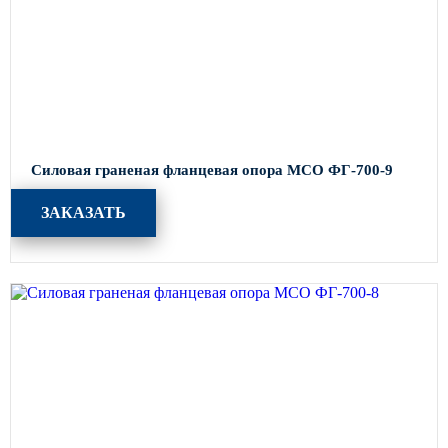
Архитектурная подсветка
ограждений
Светильники специального
назначения
Уличные фонари 2 метра
Уличные фонари 6 метров
Уличные фонари 3 метра
Силовая граненая фланцевая опора МСО ФГ-700-9
Уличные фонари 1 метр
ЗАКАЗАТЬ
Уличные фонари 4 метра
Антивандальные светильники и
питающие посты
ЗАКЛАДНЫЕ ДЕТАЛИ
МАФ (МАЛЫЕ АРХИТЕКТУРНЫЕ ФОРМЫ)