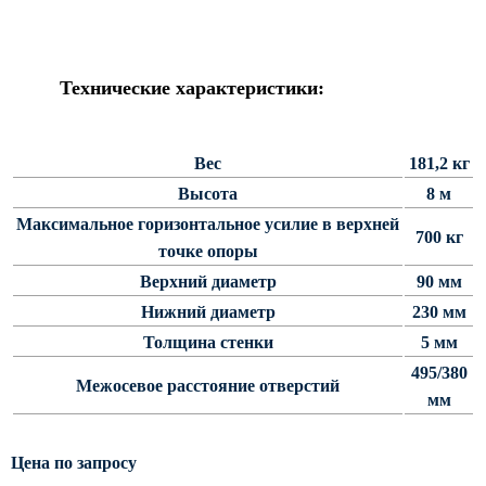
Силовые опоры освещения
СПГ Силовые граненые
прямостоечные опоры освещения
Технические характеристики:
ОГС Опоры освещения граненые
силовые
Вес
181,2 кг
ОКС Опоры освещения круглые
силовые
Высота
8 м
МСО ФГ Силовые граненые
Максимальное горизонтальное усилие в верхней
700 кг
фланцевые опоры освещения
точке опоры
СФ Опоры освещения силовые
Верхний диаметр
90 мм
фланцевые
Нижний диаметр
230 мм
СП Опора освещения силовая
Толщина стенки
5 мм
прямостоечная трубчатая
495/380
Межосевое расстояние отверстий
СФГ Силовые фланцевые
мм
граненые опоры освещения
ОККС Силовые круглые
Цена по запросу
конические опоры освещения