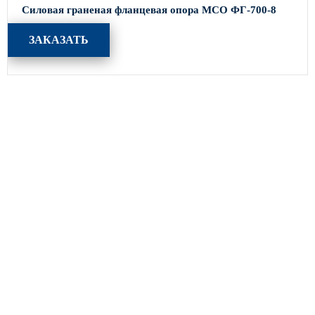
Силовая граненая фланцевая опора МСО ФГ-700-8
ЗАКАЗАТЬ
Каталог
Опоры освещения
Парковое освещение
Закладные детали
Кронштейны для уличного освещения
МАФ (малые архитектурные формы)
Портфолио
Производство
Акции
Оплата и доставка
Статьи
Партнеры