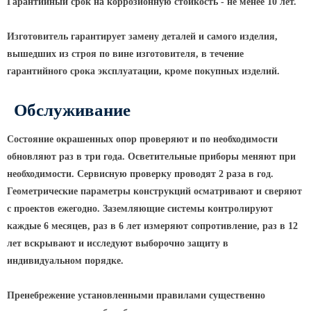
Гарантийный срок на коррозионную стойкость - не менее 10 лет.
КРОНШТЕЙНЫ ДЛЯ УЛИЧНОГО
Изготовитель гарантирует замену деталей и самого изделия,
ОСВЕЩЕНИЯ
вышедших из строя по вине изготовителя, в течение
гарантийного срока эксплуатации, кроме покупных изделий.
Кронштейны для консольных
светильников
Обслуживание
Кронштейн консольный для 2
светильников
Состояние окрашенных опор проверяют и по необходимости
обновляют раз в три года. Осветительные приборы меняют при
Кронштейны для подвесных
светильников
необходимости. Сервисную проверку проводят 2 раза в год.
Геометрические параметры конструкций осматривают и сверяют
Кронштейны для торшерных
светильников
с проектов ежегодно. Заземляющие системы контролируют
каждые 6 месяцев, раз в 6 лет измеряют сопротивление, раз в 12
Кронштейны для прожекторов
лет вскрывают и исследуют выборочно защиту в
Кронштейны для опор однорожковые
индивидуальном порядке.
ПАРКОВОЕ ОСВЕЩЕНИЕ
Пренебрежение установленными правилами существенно