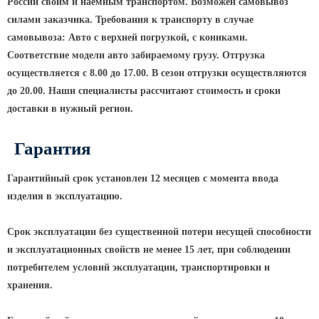
ТФГ Опора для контактной сети
России своим и наемным транспортом. Возможен самовывоз
фланцевая граненая
силами заказчика. Требования к транспорту в случае
Опоры граненые силовые
самовывоза: Авто с верхней погрузкой, с кониками.
контактной сети (ОГСКС)
Соответствие модели авто забираемому грузу. Отгрузка
осуществляется с 8.00 до 17.00. В сезон отгрузки осуществляются
Дорожные металлические рамы
до 20.00. Наши специалисты рассчитают стоимость и сроки
МОГК Молниеотводы гранёные
доставки в нужный регион.
Высокомачтовые опоры
Гарантия
ВМОН Высокомачтовые опоры со
стационарной короной
Гарантийный срок установлен 12 месяцев с момента ввода
ВМО Высокомачтовые опоры с
изделия в эксплуатацию.
мобильной короной
Мачты связи
Срок эксплуатации без существенной потери несущей способности
и эксплуатационных свойств не менее 15 лет, при соблюдении
РМГ Радиомачты. Опоры сотовoй
связи
потребителем условий эксплуатации, транспортировки и
хранения.
ОДН Радиомачты. Опоры двойного
назначения