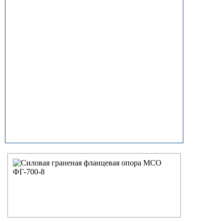
прямостоечные
ОГК (ОГКф) Опоры освещения
граненые конические
НФГ Опоры освещения несиловые
фланцевые граненые
НПГ Опоры освещения несиловые
прямостоечные граненые
ОКК Опоры освещения
круглоконические
НФК Опоры освещения несиловые
фланцевые круглоконические
НПК Опоры освещения несиловые
прямостоечные круглоконические
НФ Трубчатая опора освещения
несиловая фланцевая
НП Опора освещения несиловая
прямостоечная трубчатая