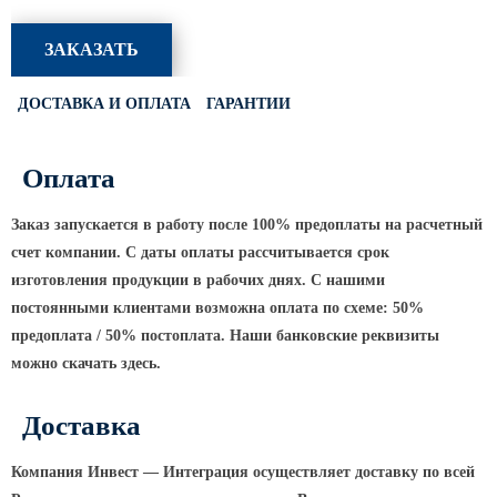
Светофорные опоры
ЗАКАЗАТЬ
ОСФГ Светофорные граненые
стойки
ДОСТАВКА И ОПЛАТА
ГАРАНТИИ
ОГСГ Опоры граненые
светофорные г-образные
Оплата
ОСФК Светофорные стойки
круглоконические
Заказ запускается в работу после 100% предоплаты на расчетный
Складывающиеся опоры освещения
счет компании. С даты оплаты рассчитывается срок
ОГКС Опоры граненые конические
изготовления продукции в рабочих днях. С нашими
складывающиеся
постоянными клиентами возможна оплата по схеме: 50%
предоплата / 50% постоплата. Наши банковские реквизиты
ОККС Опоры круглые конические
складывающиеся
можно скачать здесь.
ПФГ Опоры граненые
складывающиеся фланцевые
Доставка
Опоры контактной сети
Компания Инвест — Интеграция осуществляет доставку по всей