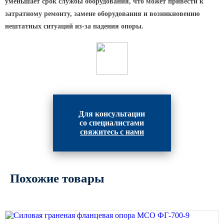
уменьшает срок службы оборудования, что может привести к
затратному ремонту, замене оборудования и возникновению
Парковые опоры
нештатных ситуаций из-за падения опоры.
Уличные столбики освещения
Световые комплексы
Стойка паркового светильника
Парковые круглоконические
стойки SP
Для консультации
Парковые опоры декоративные
со специалистами
Торшерные опоры освещения
свяжитесь с нами
Парковые светильники
Светильник уличный
Похожие товары
светодиодный консольный
Уличные торшерные светильники
Парковые прожекторы