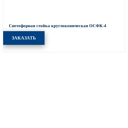
Светофорная стойка круглоконическая ОСФК-4
ЗАКАЗАТЬ
Каталог
Опоры освещения
Парковое освещение
Закладные детали
Кронштейны для уличного освещения
МАФ (малые архитектурные формы)
Портфолио
Производство
Акции