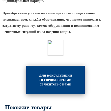
индивидуальном порядке.
Парковые опоры
Пренебрежение установленными правилами существенно
Уличные столбики освещения
уменьшает срок службы оборудования, что может привести к
затратному ремонту, замене оборудования и возникновению
Световые комплексы
нештатных ситуаций из-за падения опоры.
Стойка паркового светильника
Парковые круглоконические
стойки SP
Парковые опоры декоративные
Торшерные опоры освещения
Парковые светильники
Для консультации
со специалистами
Светильник уличный
свяжитесь с нами
светодиодный консольный
Уличные торшерные светильники
Парковые прожекторы
Похожие товары