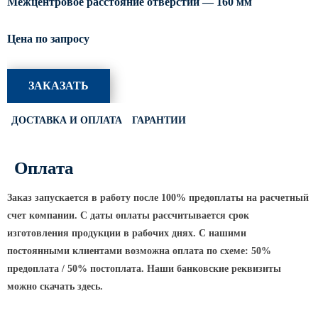
Межцентровое расстояние отверстий — 160 мм
Светофорные опоры
Цена по запросу
ОСФГ Светофорные граненые
стойки
ОГСГ Опоры граненые
ЗАКАЗАТЬ
светофорные г-образные
ОСФК Светофорные стойки
ДОСТАВКА И ОПЛАТА
ГАРАНТИИ
круглоконические
Складывающиеся опоры освещения
Оплата
ОГКС Опоры граненые конические
складывающиеся
Заказ запускается в работу после 100% предоплаты на расчетный
счет компании. С даты оплаты рассчитывается срок
ОККС Опоры круглые конические
складывающиеся
изготовления продукции в рабочих днях. С нашими
постоянными клиентами возможна оплата по схеме: 50%
ПФГ Опоры граненые
складывающиеся фланцевые
предоплата / 50% постоплата. Наши банковские реквизиты
можно скачать здесь.
Опоры контактной сети