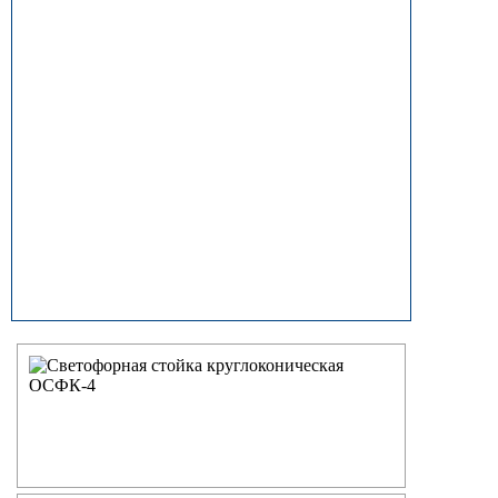
прямостоечные
ОГК (ОГКф) Опоры освещения
граненые конические
НФГ Опоры освещения несиловые
фланцевые граненые
НПГ Опоры освещения несиловые
прямостоечные граненые
ОКК Опоры освещения
круглоконические
НФК Опоры освещения несиловые
фланцевые круглоконические
НПК Опоры освещения несиловые
прямостоечные круглоконические
НФ Трубчатая опора освещения
несиловая фланцевая
НП Опора освещения несиловая
прямостоечная трубчатая