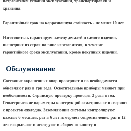
потребителем условий эксплуатации, транспортировки и
хранения.
КРОНШТЕЙНЫ ДЛЯ УЛИЧНОГО
ОСВЕЩЕНИЯ
Гарантийный срок на коррозионную стойкость - не менее 10 лет.
Кронштейны для консольных
Изготовитель гарантирует замену деталей и самого изделия,
светильников
вышедших из строя по вине изготовителя, в течение
Кронштейн консольный для 2
гарантийного срока эксплуатации, кроме покупных изделий.
светильников
Кронштейны для подвесных
Обслуживание
светильников
Состояние окрашенных опор проверяют и по необходимости
Кронштейны для торшерных
светильников
обновляют раз в три года. Осветительные приборы меняют при
необходимости. Сервисную проверку проводят 2 раза в год.
Кронштейны для прожекторов
Геометрические параметры конструкций осматривают и сверяют
Кронштейны для опор однорожковые
с проектов ежегодно. Заземляющие системы контролируют
каждые 6 месяцев, раз в 6 лет измеряют сопротивление, раз в 12
ПАРКОВОЕ ОСВЕЩЕНИЕ
лет вскрывают и исследуют выборочно защиту в