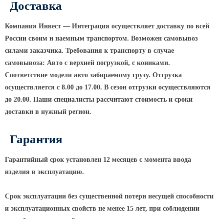
ТФГ Опора для контактной сети
Доставка
фланцевая граненая
Опоры граненые силовые
Компания Инвест — Интеграция осуществляет доставку по всей
контактной сети (ОГСКС)
России своим и наемным транспортом. Возможен самовывоз
силами заказчика. Требования к транспорту в случае
Дорожные металлические рамы
самовывоза: Авто с верхней погрузкой, с кониками.
МОГК Молниеотводы гранёные
Соответствие модели авто забираемому грузу. Отгрузка
Высокомачтовые опоры
осуществляется с 8.00 до 17.00. В сезон отгрузки осуществляются
до 20.00. Наши специалисты рассчитают стоимость и сроки
ВМОН Высокомачтовые опоры со
стационарной короной
доставки в нужный регион.
ВМО Высокомачтовые опоры с
Гарантия
мобильной короной
Мачты связи
Гарантийный срок установлен 12 месяцев с момента ввода
изделия в эксплуатацию.
РМГ Радиомачты. Опоры сотовoй
связи
Срок эксплуатации без существенной потери несущей способности
ОДН Радиомачты. Опоры двойного
назначения
и эксплуатационных свойств не менее 15 лет, при соблюдении