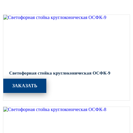
Архитектурная подсветка
ограждений
Светильники специального
назначения
Уличные фонари 2 метра
Уличные фонари 6 метров
Уличные фонари 3 метра
Уличные фонари 1 метр
Уличные фонари 4 метра
Светофорная стойка круглоконическая ОСФК-9
Антивандальные светильники и
питающие посты
ЗАКАЗАТЬ
ЗАКЛАДНЫЕ ДЕТАЛИ
МАФ (МАЛЫЕ АРХИТЕКТУРНЫЕ ФОРМЫ)