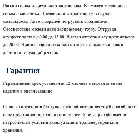
ТФГ Опора для контактной сети
России своим и наемным транспортом. Возможен самовывоз
фланцевая граненая
силами заказчика. Требования к транспорту в случае
Опоры граненые силовые
самовывоза: Авто с верхней погрузкой, с кониками.
контактной сети (ОГСКС)
Соответствие модели авто забираемому грузу. Отгрузка
Дорожные металлические рамы
осуществляется с 8.00 до 17.00. В сезон отгрузки осуществляются
МОГК Молниеотводы гранёные
до 20.00. Наши специалисты рассчитают стоимость и сроки
Высокомачтовые опоры
доставки в нужный регион.
ВМОН Высокомачтовые опоры со
Гарантия
стационарной короной
ВМО Высокомачтовые опоры с
Гарантийный срок установлен 12 месяцев с момента ввода
мобильной короной
изделия в эксплуатацию.
Мачты связи
Срок эксплуатации без существенной потери несущей способности
РМГ Радиомачты. Опоры сотовoй
и эксплуатационных свойств не менее 15 лет, при соблюдении
связи
потребителем условий эксплуатации, транспортировки и
ОДН Радиомачты. Опоры двойного
хранения.
назначения