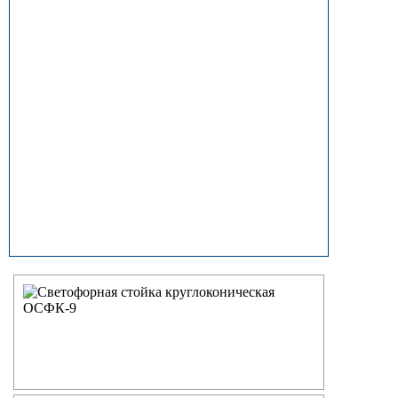
прямостоечные
ОГК (ОГКф) Опоры освещения
граненые конические
НФГ Опоры освещения несиловые
фланцевые граненые
НПГ Опоры освещения несиловые
прямостоечные граненые
ОКК Опоры освещения
круглоконические
НФК Опоры освещения несиловые
фланцевые круглоконические
НПК Опоры освещения несиловые
прямостоечные круглоконические
НФ Трубчатая опора освещения
несиловая фланцевая
НП Опора освещения несиловая
прямостоечная трубчатая