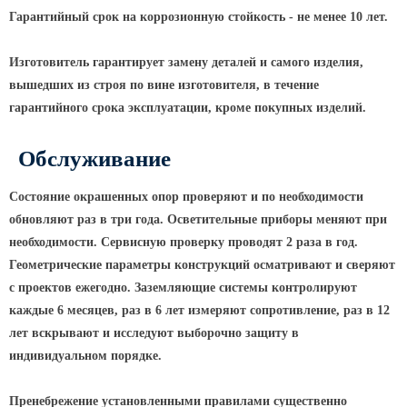
Гарантийный срок на коррозионную стойкость - не менее 10 лет.
КРОНШТЕЙНЫ ДЛЯ УЛИЧНОГО
ОСВЕЩЕНИЯ
Изготовитель гарантирует замену деталей и самого изделия,
вышедших из строя по вине изготовителя, в течение
Кронштейны для консольных
гарантийного срока эксплуатации, кроме покупных изделий.
светильников
Обслуживание
Кронштейн консольный для 2
светильников
Состояние окрашенных опор проверяют и по необходимости
Кронштейны для подвесных
обновляют раз в три года. Осветительные приборы меняют при
светильников
необходимости. Сервисную проверку проводят 2 раза в год.
Кронштейны для торшерных
Геометрические параметры конструкций осматривают и сверяют
светильников
с проектов ежегодно. Заземляющие системы контролируют
Кронштейны для прожекторов
каждые 6 месяцев, раз в 6 лет измеряют сопротивление, раз в 12
Кронштейны для опор однорожковые
лет вскрывают и исследуют выборочно защиту в
индивидуальном порядке.
ПАРКОВОЕ ОСВЕЩЕНИЕ
Пренебрежение установленными правилами существенно