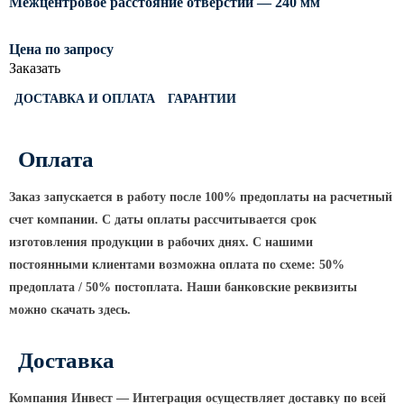
Межцентровое расстояние отверстий — 240 мм
Светофорные опоры
Цена по запросу
ОСФГ Светофорные граненые
Заказать
стойки
ОГСГ Опоры граненые
ДОСТАВКА И ОПЛАТА
ГАРАНТИИ
светофорные г-образные
ОСФК Светофорные стойки
Оплата
круглоконические
Складывающиеся опоры освещения
Заказ запускается в работу после 100% предоплаты на расчетный
счет компании. С даты оплаты рассчитывается срок
ОГКС Опоры граненые конические
изготовления продукции в рабочих днях. С нашими
складывающиеся
постоянными клиентами возможна оплата по схеме: 50%
ОККС Опоры круглые конические
предоплата / 50% постоплата. Наши банковские реквизиты
складывающиеся
можно скачать здесь.
ПФГ Опоры граненые
складывающиеся фланцевые
Доставка
Опоры контактной сети
Компания Инвест — Интеграция осуществляет доставку по всей