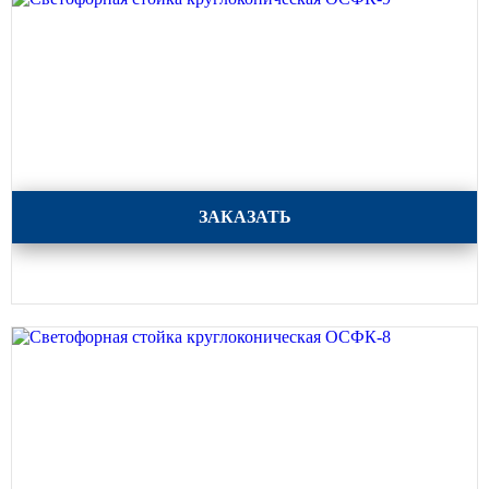
Архитектурная подсветка
ограждений
Светильники специального
назначения
Уличные фонари 2 метра
Уличные фонари 6 метров
Уличные фонари 3 метра
Светофорная стойка круглоконическая ОСФК-9
ЗАКАЗАТЬ
Уличные фонари 1 метр
Уличные фонари 4 метра
Антивандальные светильники и
питающие посты
ЗАКЛАДНЫЕ ДЕТАЛИ
МАФ (МАЛЫЕ АРХИТЕКТУРНЫЕ ФОРМЫ)