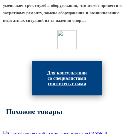
уменьшает срок службы оборудования, что может привести к
Парковые опоры
затратному ремонту, замене оборудования и возникновению
нештатных ситуаций из-за падения опоры.
Уличные столбики освещения
Световые комплексы
Стойка паркового светильника
Парковые круглоконические
стойки SP
Парковые опоры декоративные
Для консультации
Торшерные опоры освещения
со специалистами
свяжитесь с нами
Парковые светильники
Светильник уличный
светодиодный консольный
Похожие товары
Уличные торшерные светильники
Парковые прожекторы