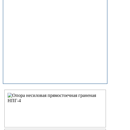
прямостоечные
ОГК (ОГКф) Опоры освещения
граненые конические
НФГ Опоры освещения несиловые
фланцевые граненые
НПГ Опоры освещения несиловые
прямостоечные граненые
ОКК Опоры освещения
круглоконические
НФК Опоры освещения несиловые
фланцевые круглоконические
НПК Опоры освещения несиловые
прямостоечные круглоконические
НФ Трубчатая опора освещения
несиловая фланцевая
НП Опора освещения несиловая
прямостоечная трубчатая