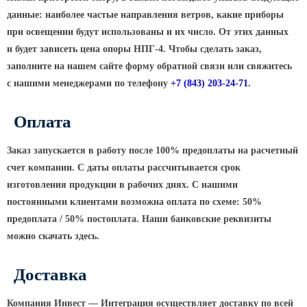
ТФГ Опора для контактной сети
фланцевая граненая
данные: наиболее частые направления ветров, какие приборы
при освещении будут использованы и их число. От этих данных
Опоры граненые силовые
и будет зависеть цена опоры НПГ-4. Чтобы сделать заказ,
контактной сети (ОГСКС)
заполните на нашем сайте форму обратной связи или свяжитесь
Дорожные металлические рамы
с нашими менеджерами по телефону
+7
(843
) 203-24-71
.
МОГК Молниеотводы гранёные
Высокомачтовые опоры
Оплата
ВМОН Высокомачтовые опоры со
Заказ запускается в работу после 100% предоплаты на расчетный
стационарной короной
счет компании. С даты оплаты рассчитывается срок
ВМО Высокомачтовые опоры с
изготовления продукции в рабочих днях. С нашими
мобильной короной
постоянными клиентами возможна оплата по схеме: 50%
Мачты связи
предоплата / 50% постоплата. Наши банковские реквизиты
можно скачать здесь.
РМГ Радиомачты. Опоры сотовoй
связи
Доставка
ОДН Радиомачты. Опоры двойного
назначения
Компания Инвест — Интеграция осуществляет доставку по всей