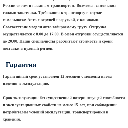
России своим и наемным транспортом. Возможен самовывоз
КРОНШТЕЙНЫ ДЛЯ УЛИЧНОГО
силами заказчика. Требования к транспорту в случае
ОСВЕЩЕНИЯ
самовывоза: Авто с верхней погрузкой, с кониками.
Соответствие модели авто забираемому грузу. Отгрузка
Кронштейны для консольных
осуществляется с 8.00 до 17.00. В сезон отгрузки осуществляются
светильников
до 20.00. Наши специалисты рассчитают стоимость и сроки
доставки в нужный регион.
Кронштейн консольный для 2
светильников
Гарантия
Кронштейны для подвесных
светильников
Гарантийный срок установлен 12 месяцев с момента ввода
Кронштейны для торшерных
изделия в эксплуатацию.
светильников
Кронштейны для прожекторов
Срок эксплуатации без существенной потери несущей способности
Кронштейны для опор однорожковые
и эксплуатационных свойств не менее 15 лет, при соблюдении
потребителем условий эксплуатации, транспортировки и
хранения.
ПАРКОВОЕ ОСВЕЩЕНИЕ