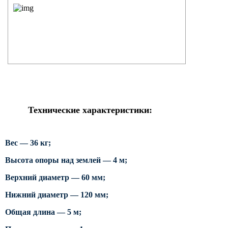
Силовые опоры освещения
СПГ Силовые граненые
прямостоечные опоры освещения
ОГС Опоры освещения граненые
силовые
ОКС Опоры освещения круглые
силовые
МСО ФГ Силовые граненые
Технические характеристики:
фланцевые опоры освещения
СФ Опоры освещения силовые
фланцевые
Вес — 36 кг;
СП Опора освещения силовая
Высота опоры над землей — 4 м;
прямостоечная трубчатая
Верхний диаметр — 60 мм;
СФГ Силовые фланцевые
граненые опоры освещения
Нижний диаметр — 120 мм;
ОККС Силовые круглые
Общая длина — 5 м;
конические опоры освещения