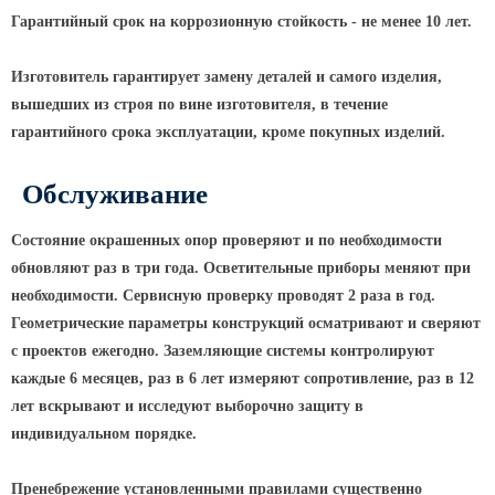
Гарантийный срок на коррозионную стойкость - не менее 10 лет.
Парковые опоры
Изготовитель гарантирует замену деталей и самого изделия,
Уличные столбики освещения
вышедших из строя по вине изготовителя, в течение
Световые комплексы
гарантийного срока эксплуатации, кроме покупных изделий.
Стойка паркового светильника
Обслуживание
Парковые круглоконические
стойки SP
Состояние окрашенных опор проверяют и по необходимости
Парковые опоры декоративные
обновляют раз в три года. Осветительные приборы меняют при
Торшерные опоры освещения
необходимости. Сервисную проверку проводят 2 раза в год.
Парковые светильники
Геометрические параметры конструкций осматривают и сверяют
с проектов ежегодно. Заземляющие системы контролируют
Светильник уличный
каждые 6 месяцев, раз в 6 лет измеряют сопротивление, раз в 12
светодиодный консольный
лет вскрывают и исследуют выборочно защиту в
Уличные торшерные светильники
индивидуальном порядке.
Парковые прожекторы
Пренебрежение установленными правилами существенно