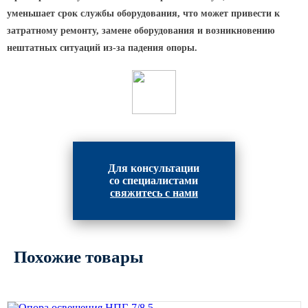
Архитектурная подсветка
уменьшает срок службы оборудования, что может привести к
ограждений
затратному ремонту, замене оборудования и возникновению
Светильники специального
нештатных ситуаций из-за падения опоры.
назначения
Уличные фонари 2 метра
Уличные фонари 6 метров
Уличные фонари 3 метра
Уличные фонари 1 метр
Уличные фонари 4 метра
Для консультации
со специалистами
Антивандальные светильники и
свяжитесь с нами
питающие посты
ЗАКЛАДНЫЕ ДЕТАЛИ
Похожие товары
МАФ (МАЛЫЕ АРХИТЕКТУРНЫЕ ФОРМЫ)