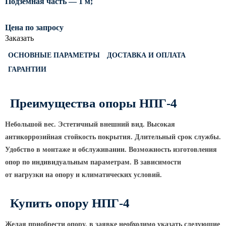
Подземная часть — 1 м;
Светофорные опоры
Цена по запросу
ОСФГ Светофорные граненые
Заказать
стойки
ОГСГ Опоры граненые
ОСНОВНЫЕ ПАРАМЕТРЫ
ДОСТАВКА И ОПЛАТА
светофорные г-образные
ГАРАНТИИ
ОСФК Светофорные стойки
круглоконические
Преимущества опоры НПГ-4
Складывающиеся опоры освещения
Небольшой вес. Эстетичный внешний вид. Высокая
ОГКС Опоры граненые конические
антикоррозийная стойкость покрытия. Длительный срок службы.
складывающиеся
Удобство в монтаже и обслуживании. Возможность изготовления
ОККС Опоры круглые конические
опор по индивидуальным параметрам. В зависимости
складывающиеся
от нагрузки на опору и климатических условий.
ПФГ Опоры граненые
складывающиеся фланцевые
Купить опору НПГ-4
Опоры контактной сети
Желая приобрести опору, в заявке необходимо указать следующие