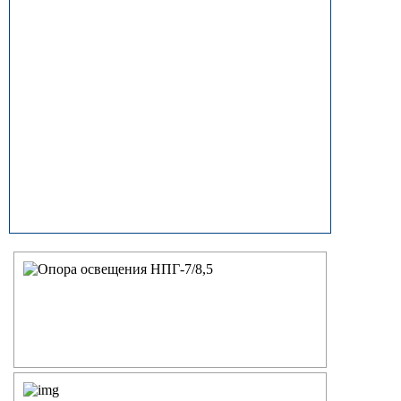
прямостоечные
ОГК (ОГКф) Опоры освещения
граненые конические
НФГ Опоры освещения несиловые
фланцевые граненые
НПГ Опоры освещения несиловые
прямостоечные граненые
ОКК Опоры освещения
круглоконические
НФК Опоры освещения несиловые
фланцевые круглоконические
НПК Опоры освещения несиловые
прямостоечные круглоконические
НФ Трубчатая опора освещения
несиловая фланцевая
НП Опора освещения несиловая
прямостоечная трубчатая