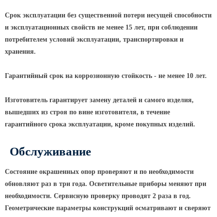
Срок эксплуатации без существенной потери несущей способности
Парковые опоры
и эксплуатационных свойств не менее 15 лет, при соблюдении
Уличные столбики освещения
потребителем условий эксплуатации, транспортировки и
Световые комплексы
хранения.
Стойка паркового светильника
Гарантийный срок на коррозионную стойкость - не менее 10 лет.
Парковые круглоконические
стойки SP
Изготовитель гарантирует замену деталей и самого изделия,
Парковые опоры декоративные
вышедших из строя по вине изготовителя, в течение
гарантийного срока эксплуатации, кроме покупных изделий.
Торшерные опоры освещения
Парковые светильники
Обслуживание
Светильник уличный
светодиодный консольный
Состояние окрашенных опор проверяют и по необходимости
обновляют раз в три года. Осветительные приборы меняют при
Уличные торшерные светильники
необходимости. Сервисную проверку проводят 2 раза в год.
Парковые прожекторы
Геометрические параметры конструкций осматривают и сверяют