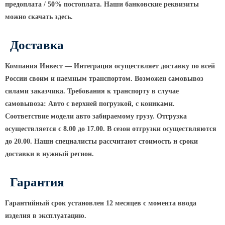
предоплата / 50% постоплата. Наши банковские реквизиты
КРОНШТЕЙНЫ ДЛЯ УЛИЧНОГО
можно скачать здесь.
ОСВЕЩЕНИЯ
Доставка
Кронштейны для консольных
Компания Инвест — Интеграция осуществляет доставку по всей
светильников
России своим и наемным транспортом. Возможен самовывоз
Кронштейн консольный для 2
силами заказчика. Требования к транспорту в случае
светильников
самовывоза: Авто с верхней погрузкой, с кониками.
Кронштейны для подвесных
Соответствие модели авто забираемому грузу. Отгрузка
светильников
осуществляется с 8.00 до 17.00. В сезон отгрузки осуществляются
Кронштейны для торшерных
до 20.00. Наши специалисты рассчитают стоимость и сроки
светильников
доставки в нужный регион.
Кронштейны для прожекторов
Гарантия
Кронштейны для опор однорожковые
Гарантийный срок установлен 12 месяцев с момента ввода
ПАРКОВОЕ ОСВЕЩЕНИЕ
изделия в эксплуатацию.