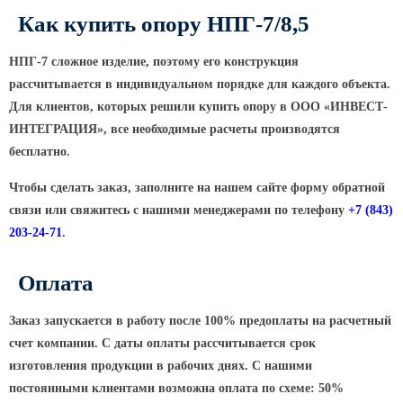
ТФГ Опора для контактной сети
фланцевая граненая
Как купить опору НПГ-7/8,5
Опоры граненые силовые
НПГ-7 сложное изделие, поэтому его конструкция
контактной сети (ОГСКС)
рассчитывается в индивидуальном порядке для каждого объекта.
Дорожные металлические рамы
Для клиентов, которых решили купить опору в ООО
«ИНВЕСТ
-
МОГК Молниеотводы гранёные
ИНТЕГРАЦИЯ», все необходимые расчеты производятся
Высокомачтовые опоры
бесплатно.
ВМОН Высокомачтовые опоры со
Чтобы сделать заказ, заполните на нашем сайте форму обратной
стационарной короной
связи или свяжитесь с нашими менеджерами по телефону
+7
(843
)
203-24-71
.
ВМО Высокомачтовые опоры с
мобильной короной
Оплата
Мачты связи
РМГ Радиомачты. Опоры сотовoй
Заказ запускается в работу после 100% предоплаты на расчетный
связи
счет компании. С даты оплаты рассчитывается срок
ОДН Радиомачты. Опоры двойного
изготовления продукции в рабочих днях. С нашими
назначения
постоянными клиентами возможна оплата по схеме: 50%