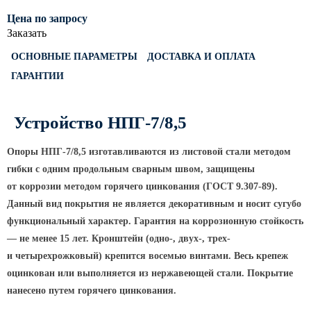
Светофорные опоры
Цена по запросу
Заказать
ОСФГ Светофорные граненые
стойки
ОСНОВНЫЕ ПАРАМЕТРЫ
ДОСТАВКА И ОПЛАТА
ОГСГ Опоры граненые
ГАРАНТИИ
светофорные г-образные
ОСФК Светофорные стойки
Устройство НПГ-7/8,5
круглоконические
Складывающиеся опоры освещения
Опоры НПГ-7/8,5 изготавливаются из листовой стали методом
гибки с одним продольным сварным швом, защищены
ОГКС Опоры граненые конические
от коррозии методом горячего цинкования
(ГОСТ
9.307-89).
складывающиеся
Данный вид покрытия не является декоративным и носит сугубо
ОККС Опоры круглые конические
функциональный характер. Гарантия на коррозионную стойкость
складывающиеся
— не менее 15 лет. Кронштейн
(одно
-, двух-, трех-
ПФГ Опоры граненые
и четырехрожковый) крепится восемью винтами. Весь крепеж
складывающиеся фланцевые
оцинкован или выполняется из нержавеющей стали. Покрытие
Опоры контактной сети
нанесено путем горячего цинкования.