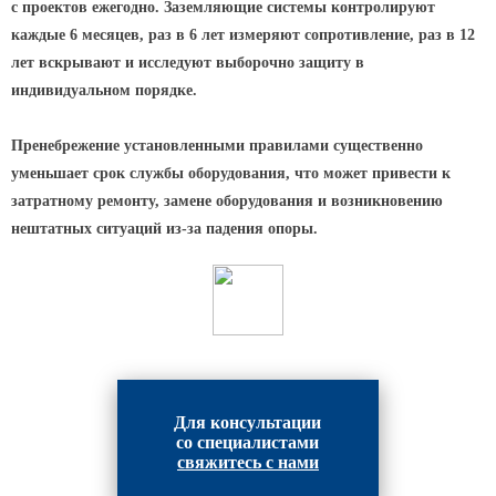
Архитектурная подсветка
с проектов ежегодно. Заземляющие системы контролируют
ограждений
каждые 6 месяцев, раз в 6 лет измеряют сопротивление, раз в 12
Светильники специального
лет вскрывают и исследуют выборочно защиту в
назначения
индивидуальном порядке.
Уличные фонари 2 метра
Пренебрежение установленными правилами существенно
Уличные фонари 6 метров
уменьшает срок службы оборудования, что может привести к
Уличные фонари 3 метра
затратному ремонту, замене оборудования и возникновению
Уличные фонари 1 метр
нештатных ситуаций из-за падения опоры.
Уличные фонари 4 метра
Антивандальные светильники и
питающие посты
ЗАКЛАДНЫЕ ДЕТАЛИ
МАФ (МАЛЫЕ АРХИТЕКТУРНЫЕ ФОРМЫ)
Для консультации
со специалистами
свяжитесь с нами