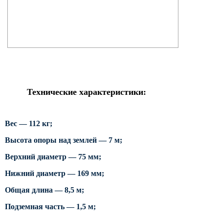
Силовые опоры освещения
СПГ Силовые граненые
прямостоечные опоры освещения
ОГС Опоры освещения граненые
силовые
ОКС Опоры освещения круглые
силовые
Технические характеристики:
МСО ФГ Силовые граненые
фланцевые опоры освещения
Вес — 112 кг;
СФ Опоры освещения силовые
фланцевые
Высота опоры над землей — 7 м;
СП Опора освещения силовая
Верхний диаметр — 75 мм;
прямостоечная трубчатая
Нижний диаметр — 169 мм;
СФГ Силовые фланцевые
граненые опоры освещения
Общая длина — 8,5 м;
ОККС Силовые круглые
Подземная часть — 1,5 м;
конические опоры освещения