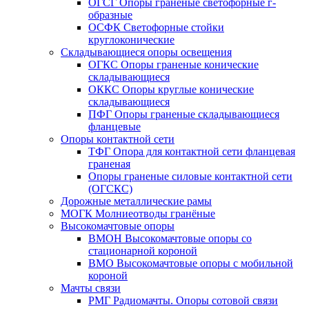
ОГСГ Опоры граненые светофорные г-
образные
ОСФК Светофорные стойки
круглоконические
Складывающиеся опоры освещения
ОГКС Опоры граненые конические
складывающиеся
ОККС Опоры круглые конические
складывающиеся
ПФГ Опоры граненые складывающиеся
фланцевые
Опоры контактной сети
ТФГ Опора для контактной сети фланцевая
граненая
Опоры граненые силовые контактной сети
(ОГСКС)
Дорожные металлические рамы
МОГК Молниеотводы гранёные
Высокомачтовые опоры
ВМОН Высокомачтовые опоры со
стационарной короной
ВМО Высокомачтовые опоры с мобильной
короной
Мачты связи
РМГ Радиомачты. Опоры сотовoй связи