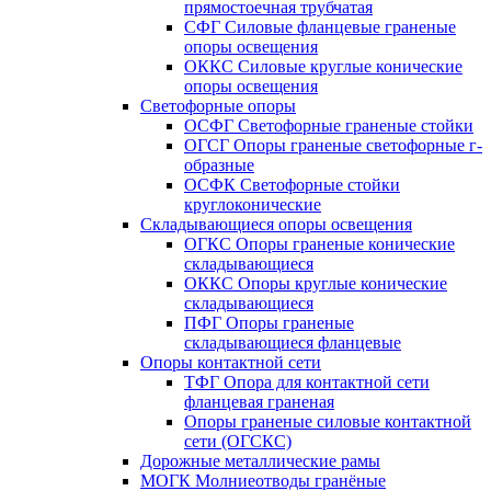
прямостоечная трубчатая
СФГ Силовые фланцевые граненые
опоры освещения
ОККС Силовые круглые конические
опоры освещения
Светофорные опоры
ОСФГ Светофорные граненые стойки
ОГСГ Опоры граненые светофорные г-
образные
ОСФК Светофорные стойки
круглоконические
Складывающиеся опоры освещения
ОГКС Опоры граненые конические
складывающиеся
ОККС Опоры круглые конические
складывающиеся
ПФГ Опоры граненые
складывающиеся фланцевые
Опоры контактной сети
ТФГ Опора для контактной сети
фланцевая граненая
Опоры граненые силовые контактной
сети (ОГСКС)
Дорожные металлические рамы
МОГК Молниеотводы гранёные