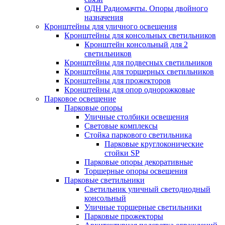
ОДН Радиомачты. Опоры двойного
назначения
Кронштейны для уличного освещения
Кронштейны для консольных светильников
Кронштейн консольный для 2
светильников
Кронштейны для подвесных светильников
Кронштейны для торшерных светильников
Кронштейны для прожекторов
Кронштейны для опор однорожковые
Парковое освещение
Парковые опоры
Уличные столбики освещения
Световые комплексы
Стойка паркового светильника
Парковые круглоконические
стойки SP
Парковые опоры декоративные
Торшерные опоры освещения
Парковые светильники
Светильник уличный светодиодный
консольный
Уличные торшерные светильники
Парковые прожекторы