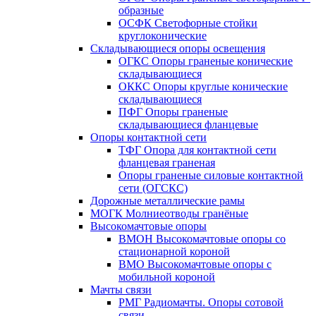
образные
ОСФК Светофорные стойки
круглоконические
Складывающиеся опоры освещения
ОГКС Опоры граненые конические
складывающиеся
ОККС Опоры круглые конические
складывающиеся
ПФГ Опоры граненые
складывающиеся фланцевые
Опоры контактной сети
ТФГ Опора для контактной сети
фланцевая граненая
Опоры граненые силовые контактной
сети (ОГСКС)
Дорожные металлические рамы
МОГК Молниеотводы гранёные
Высокомачтовые опоры
ВМОН Высокомачтовые опоры со
стационарной короной
ВМО Высокомачтовые опоры с
мобильной короной
Мачты связи
РМГ Радиомачты. Опоры сотовoй
связи