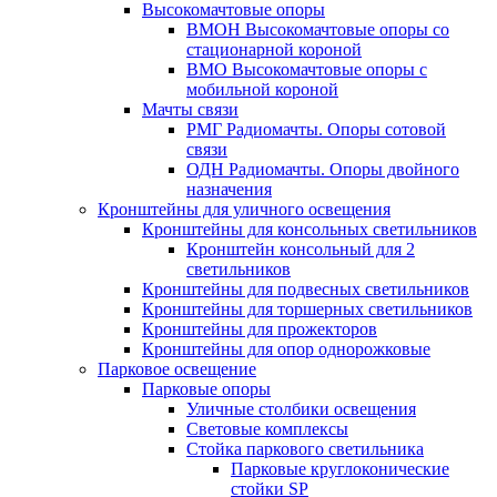
Высокомачтовые опоры
ВМОН Высокомачтовые опоры со
стационарной короной
ВМО Высокомачтовые опоры с
мобильной короной
Мачты связи
РМГ Радиомачты. Опоры сотовoй
связи
ОДН Радиомачты. Опоры двойного
назначения
Кронштейны для уличного освещения
Кронштейны для консольных светильников
Кронштейн консольный для 2
светильников
Кронштейны для подвесных светильников
Кронштейны для торшерных светильников
Кронштейны для прожекторов
Кронштейны для опор однорожковые
Парковое освещение
Парковые опоры
Уличные столбики освещения
Световые комплексы
Стойка паркового светильника
Парковые круглоконические
стойки SP