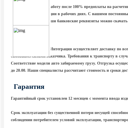
Заказ запускается в работу после 100% предоплаты на расчет
изготовления продукции в рабочих днях. С нашими постоянны
/ 50% постоплата. Наши банковские реквизиты можно скачать 
Доставка
Компания Инвест — Интеграция осуществляет доставку по вс
самовывоз силами заказчика. Требования к транспорту в случа
Соответствие модели авто забираемому грузу. Отгрузка осущест
до 20.00. Наши специалисты рассчитают стоимость и сроки до
Гарантия
Гарантийный срок установлен 12 месяцев с момента ввода изд
Срок эксплуатации без существенной потери несущей способнос
соблюдении потребителем условий эксплуатации, транспортир