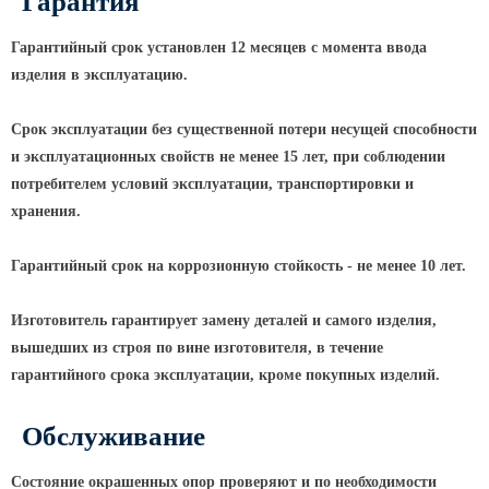
Гарантия
КРОНШТЕЙНЫ ДЛЯ УЛИЧНОГО
Гарантийный срок установлен 12 месяцев с момента ввода
ОСВЕЩЕНИЯ
изделия в эксплуатацию.
Кронштейны для консольных
Срок эксплуатации без существенной потери несущей способности
светильников
и эксплуатационных свойств не менее 15 лет, при соблюдении
потребителем условий эксплуатации, транспортировки и
Кронштейн консольный для 2
хранения.
светильников
Кронштейны для подвесных
Гарантийный срок на коррозионную стойкость - не менее 10 лет.
светильников
Кронштейны для торшерных
Изготовитель гарантирует замену деталей и самого изделия,
светильников
вышедших из строя по вине изготовителя, в течение
Кронштейны для прожекторов
гарантийного срока эксплуатации, кроме покупных изделий.
Кронштейны для опор однорожковые
Обслуживание
ПАРКОВОЕ ОСВЕЩЕНИЕ
Состояние окрашенных опор проверяют и по необходимости