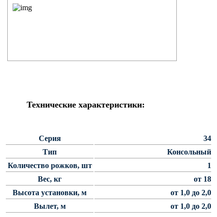
Силовые опоры освещения
СПГ Силовые граненые
прямостоечные опоры освещения
ОГС Опоры освещения граненые
силовые
ОКС Опоры освещения круглые
силовые
МСО ФГ Силовые граненые
Технические характеристики:
фланцевые опоры освещения
СФ Опоры освещения силовые
фланцевые
Серия
34
СП Опора освещения силовая
Тип
Консольный
прямостоечная трубчатая
Количество рожков, шт
1
СФГ Силовые фланцевые
Вес, кг
от 18
граненые опоры освещения
Высота установки, м
от 1,0 до 2,0
ОККС Силовые круглые
Вылет, м
от 1,0 до 2,0
конические опоры освещения