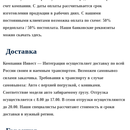
ТФГ Опора для контактной сети
фланцевая граненая
счет компании. С даты оплаты рассчитывается срок
изготовления продукции в рабочих днях. С нашими
Опоры граненые силовые
постоянными клиентами возможна оплата по схеме: 50%
контактной сети (ОГСКС)
предоплата / 50% постоплата. Наши банковские реквизиты
Дорожные металлические рамы
можно скачать здесь.
МОГК Молниеотводы гранёные
Высокомачтовые опоры
Доставка
ВМОН Высокомачтовые опоры со
Компания Инвест — Интеграция осуществляет доставку по всей
стационарной короной
России своим и наемным транспортом. Возможен самовывоз
ВМО Высокомачтовые опоры с
силами заказчика. Требования к транспорту в случае
мобильной короной
самовывоза: Авто с верхней погрузкой, с кониками.
Мачты связи
Соответствие модели авто забираемому грузу. Отгрузка
осуществляется с 8.00 до 17.00. В сезон отгрузки осуществляются
РМГ Радиомачты. Опоры сотовoй
до 20.00. Наши специалисты рассчитают стоимость и сроки
связи
доставки в нужный регион.
ОДН Радиомачты. Опоры двойного
назначения