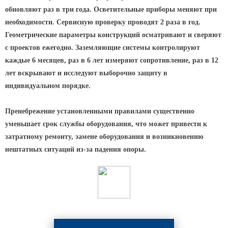
обновляют раз в три года. Осветительные приборы меняют при
Парковые опоры
необходимости. Сервисную проверку проводят 2 раза в год.
Геометрические параметры конструкций осматривают и сверяют
Уличные столбики освещения
с проектов ежегодно. Заземляющие системы контролируют
Световые комплексы
каждые 6 месяцев, раз в 6 лет измеряют сопротивление, раз в 12
Стойка паркового светильника
лет вскрывают и исследуют выборочно защиту в
индивидуальном порядке.
Парковые круглоконические
стойки SP
Пренебрежение установленными правилами существенно
Парковые опоры декоративные
уменьшает срок службы оборудования, что может привести к
Торшерные опоры освещения
затратному ремонту, замене оборудования и возникновению
Парковые светильники
нештатных ситуаций из-за падения опоры.
Светильник уличный
светодиодный консольный
Уличные торшерные светильники
Парковые прожекторы