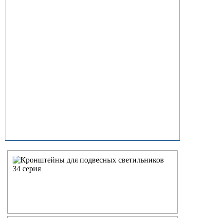
прямостоечные
ОГК (ОГКф) Опоры освещения
граненые конические
НФГ Опоры освещения несиловые
фланцевые граненые
НПГ Опоры освещения несиловые
прямостоечные граненые
ОКК Опоры освещения
круглоконические
НФК Опоры освещения несиловые
фланцевые круглоконические
НПК Опоры освещения несиловые
прямостоечные круглоконические
НФ Трубчатая опора освещения
несиловая фланцевая
НП Опора освещения несиловая
прямостоечная трубчатая