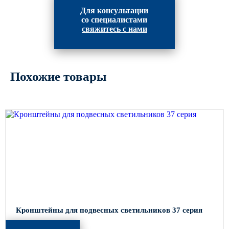
Архитектурная подсветка
Для консультации
ограждений
со специалистами
Светильники специального
свяжитесь с нами
назначения
Уличные фонари 2 метра
Уличные фонари 6 метров
Похожие товары
Уличные фонари 3 метра
Уличные фонари 1 метр
Уличные фонари 4 метра
Антивандальные светильники и
питающие посты
ЗАКЛАДНЫЕ ДЕТАЛИ
МАФ (МАЛЫЕ АРХИТЕКТУРНЫЕ ФОРМЫ)
Кронштейны для подвесных светильников 37 серия