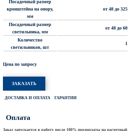
Посадочный размер
Светофорные опоры
кронштейна на опору,
от 48 до 325
мм
ОСФГ Светофорные граненые
стойки
Посадочный размер
от 48 до 60
светильника, мм
ОГСГ Опоры граненые
светофорные г-образные
Количество
1
светильников, шт
ОСФК Светофорные стойки
круглоконические
Складывающиеся опоры освещения
Цена по запросу
ОГКС Опоры граненые конические
складывающиеся
ЗАКАЗАТЬ
ОККС Опоры круглые конические
складывающиеся
ДОСТАВКА И ОПЛАТА
ГАРАНТИИ
ПФГ Опоры граненые
складывающиеся фланцевые
Оплата
Опоры контактной сети
Заказ запускается в работу после 100% предоплаты на расчетный