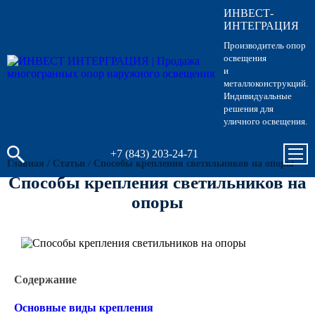
ИНВЕСТ-
Опоры освещения
Гарантии
Вопрос-ответ
Несиловые опор
Кронштейны для
Парковые опоры
ИНТЕГРАЦИЯ
светильников
Производитель опор
Кронштейны для уличного
Силовые опоры 
Парковые свети
освещения
освещения
Кронштейны для
и
светильников
металлоконструкций.
Светофорные оп
Антивандальные 
Индивидуальные
Парковое освещение
питающие посты
решения для
Кронштейны для
уличного освещения.
Складывающиес
светильников
Закладные детали
освещения
+7 (843) 203-24-71
Главная
/
Статьи
/
Способы крепления светильников на опоры
Кронштейны для
МАФ (малые архитектурные
Опоры контактно
Способы крепления светильников на
формы)
опоры
Кронштейны для
Дорожные метал
однорожковые
МОГК Молниеотв
Высокомачтовые
Содержание
Основные виды крепления
Мачты связи