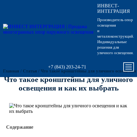
ИНВЕСТ-
Опоры освещения
Гарантии
Вопрос-ответ
Несиловые опор
Кронштейны для
Парковые опоры
ИНТЕГРАЦИЯ
светильников
Производитель опор
Кронштейны для уличного
Силовые опоры 
Парковые свети
освещения
освещения
Кронштейны для
и
светильников
металлоконструкций.
Светофорные оп
Антивандальные 
Индивидуальные
Парковое освещение
питающие посты
решения для
Кронштейны для
уличного освещения.
Складывающиес
светильников
Закладные детали
освещения
+7 (843) 203-24-71
Главная
/
Статьи
/
Что такое кронштейны для уличного освещения
Кронштейны для
МАФ (малые архитектурные
Опоры контактно
Что такое кронштейны для уличного
формы)
освещения и как их выбрать
Кронштейны для
Дорожные метал
однорожковые
МОГК Молниеотв
Высокомачтовые
Содержание
Мачты связи