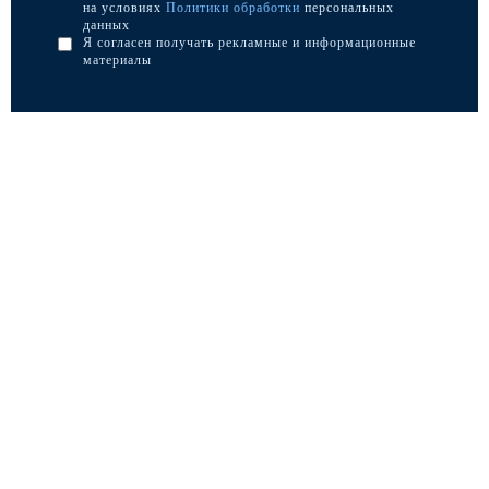
на условиях
Политики обработки
персональных
данных
Я согласен получать рекламные и информационные
материалы
Каталог
Опоры освещения
Парковое освещение
Закладные детали
Кронштейны для уличного освещения
МАФ (малые архитектурные формы)
Портфолио
Производство
Акции
Оплата и доставка