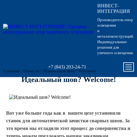
ИНВЕСТ-
Опоры освещения
Гарантии
Вопрос-ответ
Несиловые опор
Кронштейны для
Парковые опоры
ИНТЕГРАЦИЯ
светильников
Производитель опор
Кронштейны для уличного
Силовые опоры 
Парковые свети
освещения
освещения
Кронштейны для
и
светильников
металлоконструкций.
Светофорные оп
Антивандальные 
Индивидуальные
Парковое освещение
питающие посты
решения для
Кронштейны для
уличного освещения.
Складывающиес
светильников
Закладные детали
освещения
+7 (843) 203-24-71
Главная
/
Новости
/
Идеальный шов? Welcome!
Кронштейны для
МАФ (малые архитектурные
Опоры контактно
Идеальный шов? Welcome!
формы)
Кронштейны для
Дорожные метал
однорожковые
МОГК Молниеотв
Вот уже больше года как в нашем цехе установили
станок для автоматической зачистки сварных швов. За
Высокомачтовые
это время мы отладили этот процесс до совершенства и
теперь можем предложить нашим заказчикам
Мачты связи