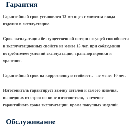
ТФГ Опора для контактной сети
Гарантия
фланцевая граненая
Опоры граненые силовые
Гарантийный срок установлен 12 месяцев с момента ввода
контактной сети (ОГСКС)
изделия в эксплуатацию.
Дорожные металлические рамы
Срок эксплуатации без существенной потери несущей способности
МОГК Молниеотводы гранёные
и эксплуатационных свойств не менее 15 лет, при соблюдении
Высокомачтовые опоры
потребителем условий эксплуатации, транспортировки и
хранения.
ВМОН Высокомачтовые опоры со
стационарной короной
Гарантийный срок на коррозионную стойкость - не менее 10 лет.
ВМО Высокомачтовые опоры с
мобильной короной
Изготовитель гарантирует замену деталей и самого изделия,
Мачты связи
вышедших из строя по вине изготовителя, в течение
РМГ Радиомачты. Опоры сотовoй
гарантийного срока эксплуатации, кроме покупных изделий.
связи
ОДН Радиомачты. Опоры двойного
Обслуживание
назначения