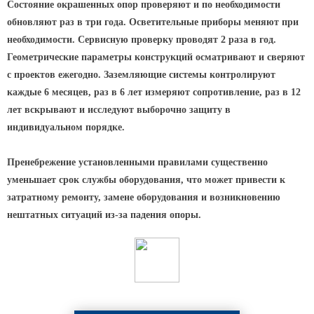
Состояние окрашенных опор проверяют и по необходимости
КРОНШТЕЙНЫ ДЛЯ УЛИЧНОГО
обновляют раз в три года. Осветительные приборы меняют при
ОСВЕЩЕНИЯ
необходимости. Сервисную проверку проводят 2 раза в год.
Геометрические параметры конструкций осматривают и сверяют
с проектов ежегодно. Заземляющие системы контролируют
Кронштейны для консольных
каждые 6 месяцев, раз в 6 лет измеряют сопротивление, раз в 12
светильников
лет вскрывают и исследуют выборочно защиту в
Кронштейн консольный для 2
индивидуальном порядке.
светильников
Кронштейны для подвесных
Пренебрежение установленными правилами существенно
светильников
уменьшает срок службы оборудования, что может привести к
Кронштейны для торшерных
затратному ремонту, замене оборудования и возникновению
светильников
нештатных ситуаций из-за падения опоры.
Кронштейны для прожекторов
Кронштейны для опор однорожковые
ПАРКОВОЕ ОСВЕЩЕНИЕ