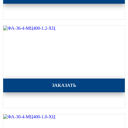
Архитектурная подсветка
ограждений
Светильники специального
назначения
Уличные фонари 2 метра
Уличные фонари 6 метров
Уличные фонари 3 метра
Уличные фонари 1 метр
Уличные фонари 4 метра
Антивандальные светильники и
питающие посты
ФА-36-4-МЦ400-1.2-ХЦ
ЗАКАЗАТЬ
ЗАКЛАДНЫЕ ДЕТАЛИ
МАФ (МАЛЫЕ АРХИТЕКТУРНЫЕ ФОРМЫ)