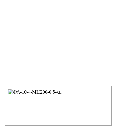
прямостоечные
ОГК (ОГКф) Опоры освещения
граненые конические
НФГ Опоры освещения несиловые
фланцевые граненые
НПГ Опоры освещения несиловые
прямостоечные граненые
ОКК Опоры освещения
круглоконические
НФК Опоры освещения несиловые
фланцевые круглоконические
НПК Опоры освещения несиловые
прямостоечные круглоконические
НФ Трубчатая опора освещения
несиловая фланцевая
НП Опора освещения несиловая
прямостоечная трубчатая