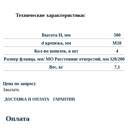
Силовые опоры освещения
СПГ Силовые граненые
Технические характеристики:
прямостоечные опоры освещения
ОГС Опоры освещения граненые
силовые
Высота Н, мм
500
d крепежа, мм
М10
ОКС Опоры освещения круглые
силовые
Кол-во шпилек, в шт
4
МСО ФГ Силовые граненые
Размер фланца, мм/ МО Расстояние отверстий, мм
320/200
фланцевые опоры освещения
Вес, кг
7,1
СФ Опоры освещения силовые
фланцевые
Цена по запросу
СП Опора освещения силовая
Заказать
прямостоечная трубчатая
ДОСТАВКА И ОПЛАТА
ГАРАНТИИ
СФГ Силовые фланцевые
граненые опоры освещения
Оплата
ОККС Силовые круглые
конические опоры освещения