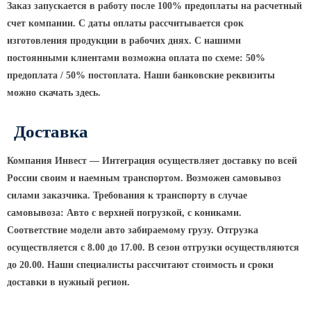
Заказ запускается в работу после 100% предоплаты на расчетный
Светофорные опоры
счет компании. С даты оплаты рассчитывается срок
ОСФГ Светофорные граненые
изготовления продукции в рабочих днях. С нашими
стойки
постоянными клиентами возможна оплата по схеме: 50%
ОГСГ Опоры граненые
предоплата / 50% постоплата. Наши банковские реквизиты
светофорные г-образные
можно скачать здесь.
ОСФК Светофорные стойки
круглоконические
Доставка
Складывающиеся опоры освещения
Компания Инвест — Интеграция осуществляет доставку по всей
ОГКС Опоры граненые конические
России своим и наемным транспортом. Возможен самовывоз
складывающиеся
силами заказчика. Требования к транспорту в случае
ОККС Опоры круглые конические
самовывоза: Авто с верхней погрузкой, с кониками.
складывающиеся
Соответствие модели авто забираемому грузу. Отгрузка
ПФГ Опоры граненые
осуществляется с 8.00 до 17.00. В сезон отгрузки осуществляются
складывающиеся фланцевые
до 20.00. Наши специалисты рассчитают стоимость и сроки
доставки в нужный регион.
Опоры контактной сети