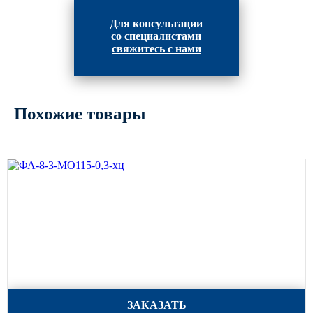
Парковые опоры
Для консультации
со специалистами
свяжитесь с нами
Уличные столбики освещения
Световые комплексы
Стойка паркового светильника
Похожие товары
Парковые круглоконические
стойки SP
Парковые опоры декоративные
Торшерные опоры освещения
Парковые светильники
Светильник уличный
светодиодный консольный
Уличные торшерные светильники
Парковые прожекторы
ФА-8-3-МО115-0,3-хц
ЗАКАЗАТЬ