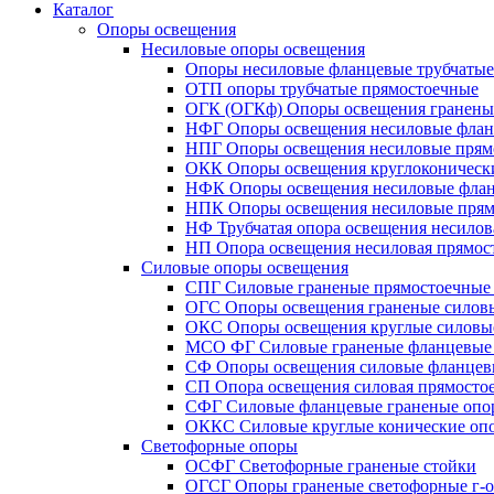
Каталог
Опоры освещения
Несиловые опоры освещения
Опоры несиловые фланцевые трубчаты
ОТП опоры трубчатые прямостоечные
ОГК (ОГКф) Опоры освещения гранены
НФГ Опоры освещения несиловые флан
НПГ Опоры освещения несиловые прям
ОКК Опоры освещения круглоконическ
НФК Опоры освещения несиловые флан
НПК Опоры освещения несиловые прям
НФ Трубчатая опора освещения несилов
НП Опора освещения несиловая прямост
Силовые опоры освещения
СПГ Силовые граненые прямостоечные
ОГС Опоры освещения граненые силов
ОКС Опоры освещения круглые силовы
МСО ФГ Силовые граненые фланцевые
СФ Опоры освещения силовые фланцев
СП Опора освещения силовая прямостое
СФГ Силовые фланцевые граненые опо
ОККС Силовые круглые конические оп
Светофорные опоры
ОСФГ Светофорные граненые стойки
ОГСГ Опоры граненые светофорные г-о