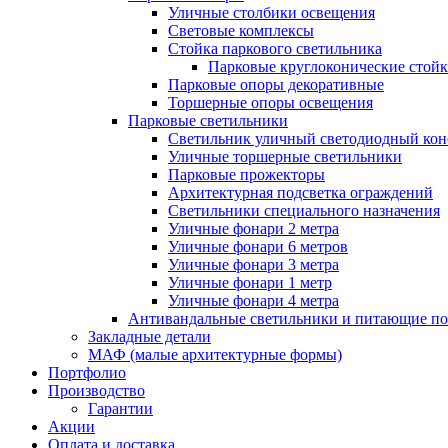
Уличные столбики освещения
Световые комплексы
Стойка паркового светильника
Парковые круглоконические стой
Парковые опоры декоративные
Торшерные опоры освещения
Парковые светильники
Светильник уличный светодиодный ко
Уличные торшерные светильники
Парковые прожекторы
Архитектурная подсветка ограждений
Светильники специального назначения
Уличные фонари 2 метра
Уличные фонари 6 метров
Уличные фонари 3 метра
Уличные фонари 1 метр
Уличные фонари 4 метра
Антивандальные светильники и питающие п
Закладные детали
МАФ (малые архитектурные формы)
Портфолио
Производство
Гарантии
Акции
Оплата и доставка