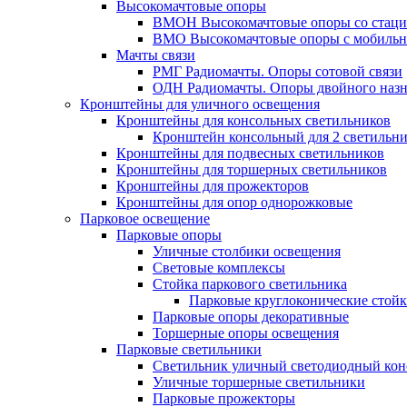
Высокомачтовые опоры
ВМОН Высокомачтовые опоры со стаци
ВМО Высокомачтовые опоры с мобильн
Мачты связи
РМГ Радиомачты. Опоры сотовoй связи
ОДН Радиомачты. Опоры двойного назн
Кронштейны для уличного освещения
Кронштейны для консольных светильников
Кронштейн консольный для 2 светильн
Кронштейны для подвесных светильников
Кронштейны для торшерных светильников
Кронштейны для прожекторов
Кронштейны для опор однорожковые
Парковое освещение
Парковые опоры
Уличные столбики освещения
Световые комплексы
Стойка паркового светильника
Парковые круглоконические стой
Парковые опоры декоративные
Торшерные опоры освещения
Парковые светильники
Светильник уличный светодиодный ко
Уличные торшерные светильники
Парковые прожекторы