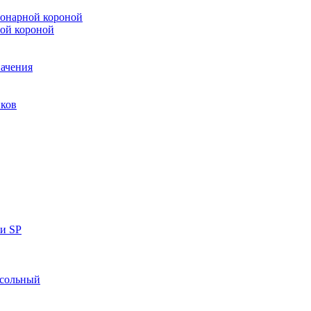
онарной короной
ой короной
ачения
иков
ки SP
нсольный