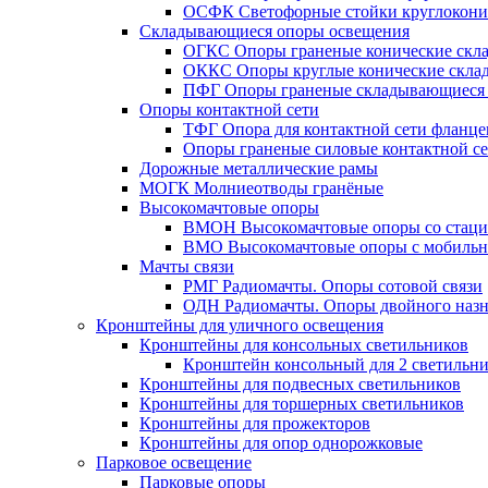
ОСФК Светофорные стойки круглокони
Складывающиеся опоры освещения
ОГКС Опоры граненые конические скл
ОККС Опоры круглые конические скла
ПФГ Опоры граненые складывающиеся
Опоры контактной сети
ТФГ Опора для контактной сети фланце
Опоры граненые силовые контактной с
Дорожные металлические рамы
МОГК Молниеотводы гранёные
Высокомачтовые опоры
ВМОН Высокомачтовые опоры со стаци
ВМО Высокомачтовые опоры с мобильн
Мачты связи
РМГ Радиомачты. Опоры сотовoй связи
ОДН Радиомачты. Опоры двойного назн
Кронштейны для уличного освещения
Кронштейны для консольных светильников
Кронштейн консольный для 2 светильн
Кронштейны для подвесных светильников
Кронштейны для торшерных светильников
Кронштейны для прожекторов
Кронштейны для опор однорожковые
Парковое освещение
Парковые опоры