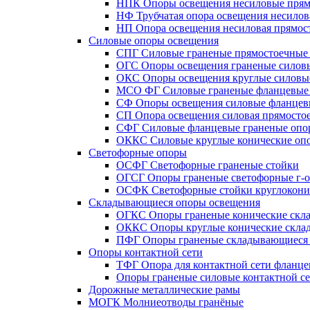
НПК Опоры освещения несиловые прям
НФ Трубчатая опора освещения несилов
НП Опора освещения несиловая прямост
Силовые опоры освещения
СПГ Силовые граненые прямостоечные
ОГС Опоры освещения граненые силов
ОКС Опоры освещения круглые силовы
МСО ФГ Силовые граненые фланцевые
СФ Опоры освещения силовые фланцев
СП Опора освещения силовая прямостое
СФГ Силовые фланцевые граненые опо
ОККС Силовые круглые конические оп
Светофорные опоры
ОСФГ Светофорные граненые стойки
ОГСГ Опоры граненые светофорные г-о
ОСФК Светофорные стойки круглокони
Складывающиеся опоры освещения
ОГКС Опоры граненые конические скл
ОККС Опоры круглые конические скла
ПФГ Опоры граненые складывающиеся
Опоры контактной сети
ТФГ Опора для контактной сети фланце
Опоры граненые силовые контактной с
Дорожные металлические рамы
МОГК Молниеотводы гранёные