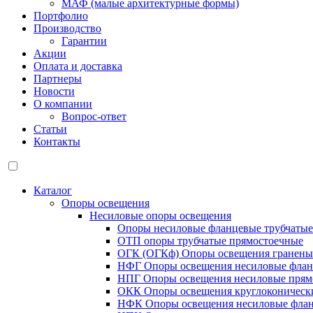
МАФ (малые архитектурные формы)
Портфолио
Производство
Гарантии
Акции
Оплата и доставка
Партнеры
Новости
О компании
Вопрос-ответ
Статьи
Контакты
Каталог
Опоры освещения
Несиловые опоры освещения
Опоры несиловые фланцевые трубчаты
ОТП опоры трубчатые прямостоечные
ОГК (ОГКф) Опоры освещения гранены
НФГ Опоры освещения несиловые флан
НПГ Опоры освещения несиловые прям
ОКК Опоры освещения круглоконическ
НФК Опоры освещения несиловые флан