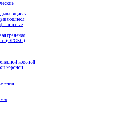
ческие
адывающиеся
дывающиеся
 фланцевые
вая граненая
ети (ОГСКС)
онарной короной
ой короной
ачения
иков