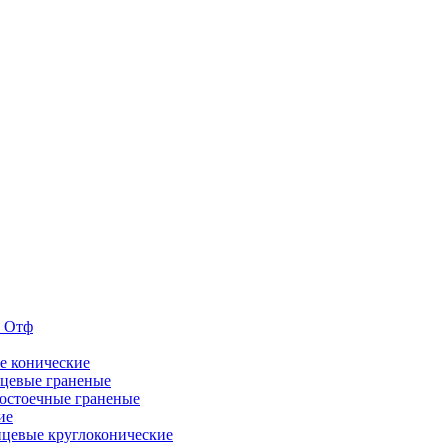
е Отф
е конические
цевые граненые
остоечные граненые
ие
цевые круглоконические