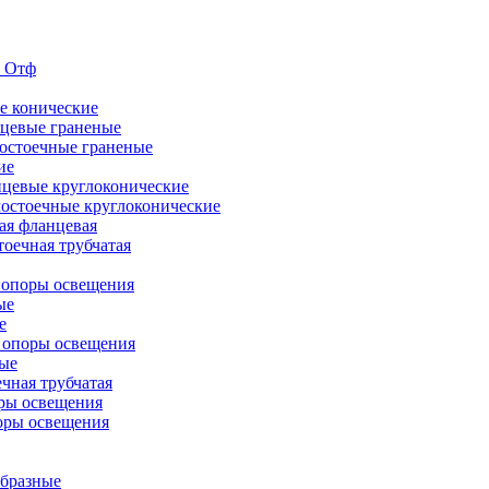
е Отф
е конические
цевые граненые
остоечные граненые
ие
цевые круглоконические
остоечные круглоконические
ая фланцевая
оечная трубчатая
 опоры освещения
ые
е
 опоры освещения
ые
чная трубчатая
ры освещения
оры освещения
бразные