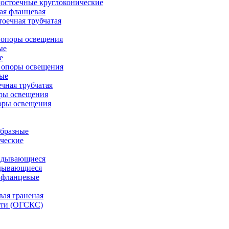
остоечные круглоконические
ая фланцевая
оечная трубчатая
 опоры освещения
ые
е
 опоры освещения
ые
чная трубчатая
ры освещения
оры освещения
бразные
ческие
адывающиеся
дывающиеся
 фланцевые
вая граненая
ети (ОГСКС)