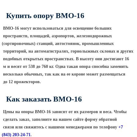
Светофорные опоры
Купить опору ВМО-16
ОСФГ Светофорные граненые
стойки
ВМО-16 могут использоваться для освещение больших
ОГСГ Опоры граненые
пространств, площадей, аэропортов, железнодорожных
светофорные г-образные
(сортировочных
) станций, автостоянок, промышленных
ОСФК Светофорные стойки
территорий, на автомагистралях, горнолыжных склонах и других
круглоконические
подобных открытых пространствах. В высоту они достигают 16
Складывающиеся опоры освещения
м и весят от 538 до 760 кг. Одна такая опора способна заменить
несколько обычных, так как на ее короне может размещаться
ОГКС Опоры граненые конические
до 12 прожекторов.
складывающиеся
ОККС Опоры круглые конические
Как заказать ВМО-16
складывающиеся
ПФГ Опоры граненые
Цены на опоры ВМО-16 зависят от их размеров и веса. Чтобы
складывающиеся фланцевые
сделать заказ, заполните на нашем сайте форму обратной
Опоры контактной сети
связи или свяжитесь с нашими менеджерами по телефону
+7
(843
) 203-24-71
.