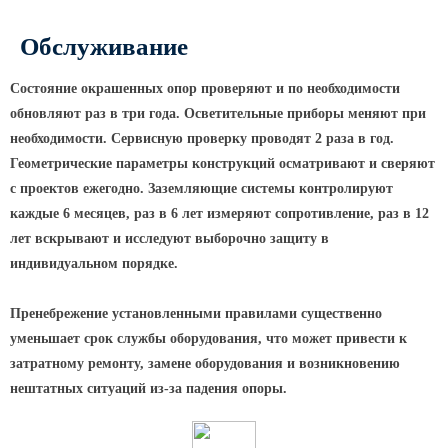
Парковые опоры
Обслуживание
Уличные столбики освещения
Состояние окрашенных опор проверяют и по необходимости
Световые комплексы
обновляют раз в три года. Осветительные приборы меняют при
Стойка паркового светильника
необходимости. Сервисную проверку проводят 2 раза в год.
Геометрические параметры конструкций осматривают и сверяют
Парковые круглоконические
с проектов ежегодно. Заземляющие системы контролируют
стойки SP
каждые 6 месяцев, раз в 6 лет измеряют сопротивление, раз в 12
Парковые опоры декоративные
лет вскрывают и исследуют выборочно защиту в
Торшерные опоры освещения
индивидуальном порядке.
Парковые светильники
Пренебрежение установленными правилами существенно
Светильник уличный
уменьшает срок службы оборудования, что может привести к
светодиодный консольный
затратному ремонту, замене оборудования и возникновению
Уличные торшерные светильники
нештатных ситуаций из-за падения опоры.
Парковые прожекторы