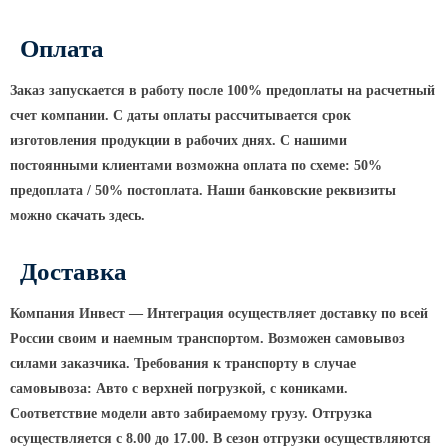
ТФГ Опора для контактной сети
фланцевая граненая
Оплата
Опоры граненые силовые
контактной сети (ОГСКС)
Заказ запускается в работу после 100% предоплаты на расчетный
Дорожные металлические рамы
счет компании. С даты оплаты рассчитывается срок
МОГК Молниеотводы гранёные
изготовления продукции в рабочих днях. С нашими
постоянными клиентами возможна оплата по схеме: 50%
Высокомачтовые опоры
предоплата / 50% постоплата. Наши банковские реквизиты
ВМОН Высокомачтовые опоры со
можно скачать здесь.
стационарной короной
ВМО Высокомачтовые опоры с
Доставка
мобильной короной
Мачты связи
Компания Инвест — Интеграция осуществляет доставку по всей
России своим и наемным транспортом. Возможен самовывоз
РМГ Радиомачты. Опоры сотовoй
силами заказчика. Требования к транспорту в случае
связи
самовывоза: Авто с верхней погрузкой, с кониками.
ОДН Радиомачты. Опоры двойного
Соответствие модели авто забираемому грузу. Отгрузка
назначения
осуществляется с 8.00 до 17.00. В сезон отгрузки осуществляются