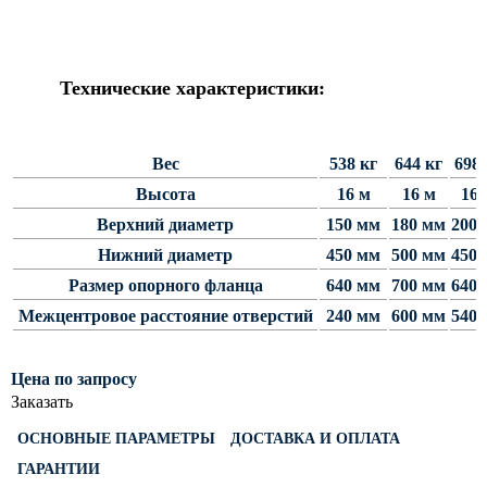
Силовые опоры освещения
СПГ Силовые граненые
прямостоечные опоры освещения
Технические характеристики:
ОГС Опоры освещения граненые
силовые
Вес
538 кг
644 кг
698 
ОКС Опоры освещения круглые
силовые
Высота
16 м
16 м
16 
МСО ФГ Силовые граненые
Верхний диаметр
150 мм
180 мм
200 
фланцевые опоры освещения
Нижний диаметр
450 мм
500 мм
450 
СФ Опоры освещения силовые
Размер опорного фланца
640 мм
700 мм
640 
фланцевые
Межцентровое расстояние отверстий
240 мм
600 мм
540 
СП Опора освещения силовая
прямостоечная трубчатая
Цена по запросу
СФГ Силовые фланцевые
Заказать
граненые опоры освещения
ОСНОВНЫЕ ПАРАМЕТРЫ
ДОСТАВКА И ОПЛАТА
ОККС Силовые круглые
ГАРАНТИИ
конические опоры освещения