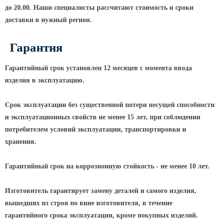
до 20.00. Наши специалисты рассчитают стоимость и сроки
КРОНШТЕЙНЫ ДЛЯ УЛИЧНОГО
доставки в нужный регион.
ОСВЕЩЕНИЯ
Гарантия
Кронштейны для консольных
светильников
Гарантийный срок установлен 12 месяцев с момента ввода
изделия в эксплуатацию.
Кронштейн консольный для 2
светильников
Срок эксплуатации без существенной потери несущей способности
Кронштейны для подвесных
и эксплуатационных свойств не менее 15 лет, при соблюдении
светильников
потребителем условий эксплуатации, транспортировки и
Кронштейны для торшерных
хранения.
светильников
Кронштейны для прожекторов
Гарантийный срок на коррозионную стойкость - не менее 10 лет.
Кронштейны для опор однорожковые
Изготовитель гарантирует замену деталей и самого изделия,
вышедших из строя по вине изготовителя, в течение
ПАРКОВОЕ ОСВЕЩЕНИЕ
гарантийного срока эксплуатации, кроме покупных изделий.