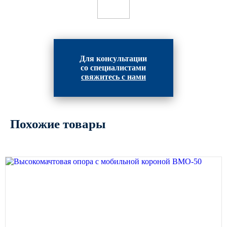
Архитектурная подсветка
ограждений
Светильники специального
назначения
Уличные фонари 2 метра
Для консультации
со специалистами
Уличные фонари 6 метров
свяжитесь с нами
Уличные фонари 3 метра
Уличные фонари 1 метр
Уличные фонари 4 метра
Похожие товары
Антивандальные светильники и
питающие посты
ЗАКЛАДНЫЕ ДЕТАЛИ
МАФ (МАЛЫЕ АРХИТЕКТУРНЫЕ ФОРМЫ)