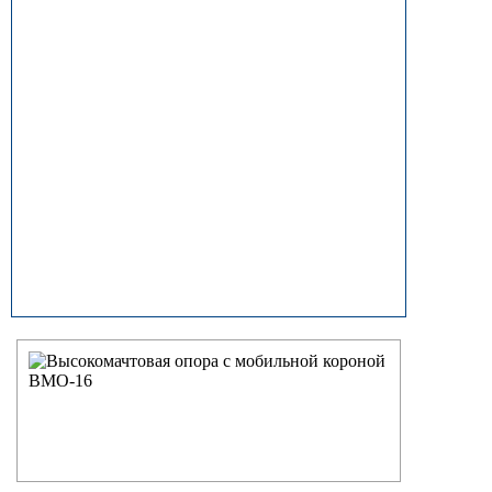
прямостоечные
ОГК (ОГКф) Опоры освещения
граненые конические
НФГ Опоры освещения несиловые
фланцевые граненые
НПГ Опоры освещения несиловые
прямостоечные граненые
ОКК Опоры освещения
круглоконические
НФК Опоры освещения несиловые
фланцевые круглоконические
НПК Опоры освещения несиловые
прямостоечные круглоконические
НФ Трубчатая опора освещения
несиловая фланцевая
НП Опора освещения несиловая
прямостоечная трубчатая