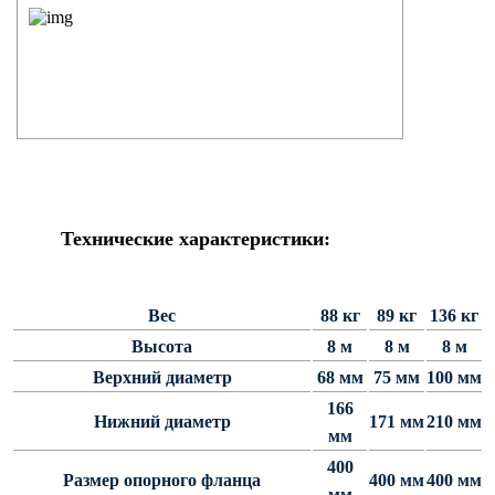
Силовые опоры освещения
СПГ Силовые граненые
прямостоечные опоры освещения
ОГС Опоры освещения граненые
силовые
ОКС Опоры освещения круглые
силовые
МСО ФГ Силовые граненые
Технические характеристики:
фланцевые опоры освещения
СФ Опоры освещения силовые
фланцевые
Вес
88 кг
89 кг
136 кг
СП Опора освещения силовая
Высота
8 м
8 м
8 м
прямостоечная трубчатая
Верхний диаметр
68 мм
75 мм
100 мм
СФГ Силовые фланцевые
166
граненые опоры освещения
Нижний диаметр
171 мм
210 мм
мм
ОККС Силовые круглые
400
конические опоры освещения
Размер опорного фланца
400 мм
400 мм
мм