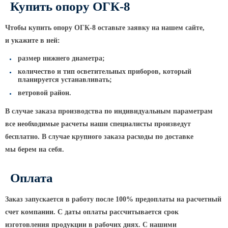
ТФГ Опора для контактной сети
Купить опору ОГК-8
фланцевая граненая
Опоры граненые силовые
Чтобы купить опору ОГК-8 оставьте заявку на нашем сайте,
контактной сети (ОГСКС)
и укажите в ней:
Дорожные металлические рамы
размер нижнего диаметра;
МОГК Молниеотводы гранёные
количество и тип осветительных приборов, который
планируется устанавливать;
Высокомачтовые опоры
ветровой район.
ВМОН Высокомачтовые опоры со
В случае заказа производства по индивидуальным параметрам
стационарной короной
все необходимые расчеты наши специалисты произведут
ВМО Высокомачтовые опоры с
бесплатно. В случае крупного заказа расходы по доставке
мобильной короной
мы берем на себя.
Мачты связи
Оплата
РМГ Радиомачты. Опоры сотовoй
связи
Заказ запускается в работу после 100% предоплаты на расчетный
ОДН Радиомачты. Опоры двойного
счет компании. С даты оплаты рассчитывается срок
назначения
изготовления продукции в рабочих днях. С нашими