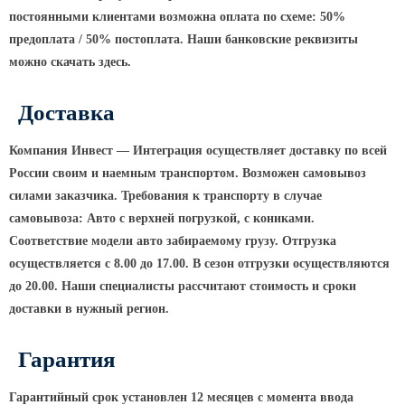
постоянными клиентами возможна оплата по схеме: 50%
КРОНШТЕЙНЫ ДЛЯ УЛИЧНОГО
предоплата / 50% постоплата. Наши банковские реквизиты
ОСВЕЩЕНИЯ
можно скачать здесь.
Кронштейны для консольных
Доставка
светильников
Компания Инвест — Интеграция осуществляет доставку по всей
Кронштейн консольный для 2
России своим и наемным транспортом. Возможен самовывоз
светильников
силами заказчика. Требования к транспорту в случае
Кронштейны для подвесных
самовывоза: Авто с верхней погрузкой, с кониками.
светильников
Соответствие модели авто забираемому грузу. Отгрузка
Кронштейны для торшерных
осуществляется с 8.00 до 17.00. В сезон отгрузки осуществляются
светильников
до 20.00. Наши специалисты рассчитают стоимость и сроки
Кронштейны для прожекторов
доставки в нужный регион.
Кронштейны для опор однорожковые
Гарантия
ПАРКОВОЕ ОСВЕЩЕНИЕ
Гарантийный срок установлен 12 месяцев с момента ввода