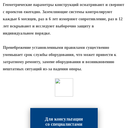
Архитектурная подсветка
Геометрические параметры конструкций осматривают и сверяют
ограждений
с проектов ежегодно. Заземляющие системы контролируют
Светильники специального
каждые 6 месяцев, раз в 6 лет измеряют сопротивление, раз в 12
назначения
лет вскрывают и исследуют выборочно защиту в
Уличные фонари 2 метра
индивидуальном порядке.
Уличные фонари 6 метров
Пренебрежение установленными правилами существенно
Уличные фонари 3 метра
уменьшает срок службы оборудования, что может привести к
Уличные фонари 1 метр
затратному ремонту, замене оборудования и возникновению
Уличные фонари 4 метра
нештатных ситуаций из-за падения опоры.
Антивандальные светильники и
питающие посты
ЗАКЛАДНЫЕ ДЕТАЛИ
МАФ (МАЛЫЕ АРХИТЕКТУРНЫЕ ФОРМЫ)
Для консультации
со специалистами