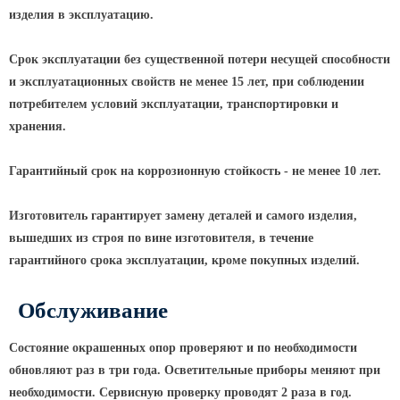
изделия в эксплуатацию.
Парковые опоры
Срок эксплуатации без существенной потери несущей способности
Уличные столбики освещения
и эксплуатационных свойств не менее 15 лет, при соблюдении
Световые комплексы
потребителем условий эксплуатации, транспортировки и
Стойка паркового светильника
хранения.
Парковые круглоконические
Гарантийный срок на коррозионную стойкость - не менее 10 лет.
стойки SP
Парковые опоры декоративные
Изготовитель гарантирует замену деталей и самого изделия,
Торшерные опоры освещения
вышедших из строя по вине изготовителя, в течение
гарантийного срока эксплуатации, кроме покупных изделий.
Парковые светильники
Светильник уличный
Обслуживание
светодиодный консольный
Уличные торшерные светильники
Состояние окрашенных опор проверяют и по необходимости
обновляют раз в три года. Осветительные приборы меняют при
Парковые прожекторы
необходимости. Сервисную проверку проводят 2 раза в год.