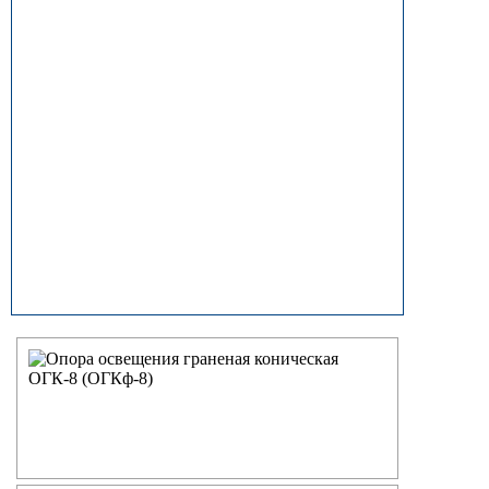
прямостоечные
ОГК (ОГКф) Опоры освещения
граненые конические
НФГ Опоры освещения несиловые
фланцевые граненые
НПГ Опоры освещения несиловые
прямостоечные граненые
ОКК Опоры освещения
круглоконические
НФК Опоры освещения несиловые
фланцевые круглоконические
НПК Опоры освещения несиловые
прямостоечные круглоконические
НФ Трубчатая опора освещения
несиловая фланцевая
НП Опора освещения несиловая
прямостоечная трубчатая