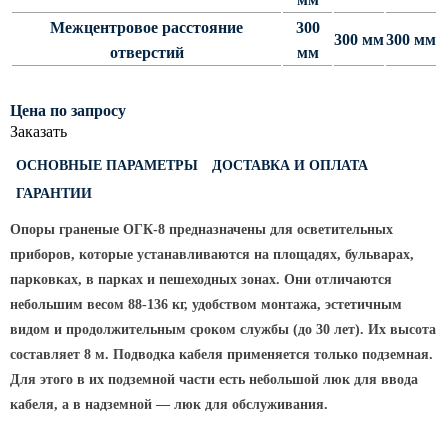
Светофорные опоры
Межцентровое расстояние
300
300 мм
300 мм
отверстий
мм
ОСФГ Светофорные граненые
стойки
ОГСГ Опоры граненые
Цена по запросу
светофорные г-образные
Заказать
ОСФК Светофорные стойки
ОСНОВНЫЕ ПАРАМЕТРЫ
ДОСТАВКА И ОПЛАТА
круглоконические
ГАРАНТИИ
Складывающиеся опоры освещения
Опоры граненые ОГК-8 предназначены для осветительных
ОГКС Опоры граненые конические
приборов, которые устанавливаются на площадях, бульварах,
складывающиеся
парковках, в парках и пешеходных зонах. Они отличаются
ОККС Опоры круглые конические
небольшим весом 88-136 кг, удобством монтажа, эстетичным
складывающиеся
видом и продолжительным сроком службы
(до
30 лет). Их высота
составляет 8 м. Подводка кабеля применяется только подземная.
ПФГ Опоры граненые
складывающиеся фланцевые
Для этого в их подземной части есть небольшой люк для ввода
кабеля, а в надземной — люк для обслуживания.
Опоры контактной сети