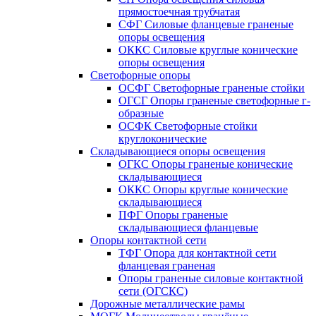
прямостоечная трубчатая
СФГ Силовые фланцевые граненые
опоры освещения
ОККС Силовые круглые конические
опоры освещения
Светофорные опоры
ОСФГ Светофорные граненые стойки
ОГСГ Опоры граненые светофорные г-
образные
ОСФК Светофорные стойки
круглоконические
Складывающиеся опоры освещения
ОГКС Опоры граненые конические
складывающиеся
ОККС Опоры круглые конические
складывающиеся
ПФГ Опоры граненые
складывающиеся фланцевые
Опоры контактной сети
ТФГ Опора для контактной сети
фланцевая граненая
Опоры граненые силовые контактной
сети (ОГСКС)
Дорожные металлические рамы