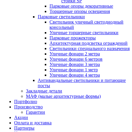
стойки SP
Парковые опоры декоративные
Торшерные опоры освещения
Парковые светильники
Светильник уличный светодиодный
консольный
Уличные торшерные светильники
Парковые прожекторы
Архитектурная подсветка ограждений
Светильники специального назначения
Уличные фонари 2 метра
Уличные фонари 6 метров
Уличные фонари 3 метра
Уличные фонари 1 метр
Уличные фонари 4 метра
Антивандальные светильники и питающие
посты
Закладные детали
МАФ (малые архитектурные формы)
Портфолио
Производство
Гарантии
Акции
Оплата и доставка
Партнеры