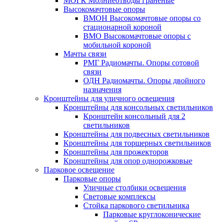
МОГК Молниеотводы гранёные
Высокомачтовые опоры
ВМОН Высокомачтовые опоры со
стационарной короной
ВМО Высокомачтовые опоры с
мобильной короной
Мачты связи
РМГ Радиомачты. Опоры сотовoй
связи
ОДН Радиомачты. Опоры двойного
назначения
Кронштейны для уличного освещения
Кронштейны для консольных светильников
Кронштейн консольный для 2
светильников
Кронштейны для подвесных светильников
Кронштейны для торшерных светильников
Кронштейны для прожекторов
Кронштейны для опор однорожковые
Парковое освещение
Парковые опоры
Уличные столбики освещения
Световые комплексы
Стойка паркового светильника
Парковые круглоконические