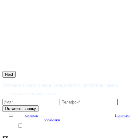
Next
Оставьте заявку и наши специалисты свяжутся с вами.
* - обязательно к заполнению
Я даю
согласие
на обработку персональных данных на условиях
Политики
обработки
персональных данных
Я согласен получать рекламные и информационные материалы