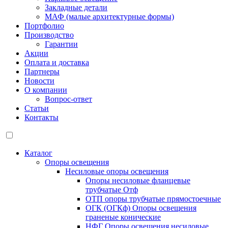
Закладные детали
МАФ (малые архитектурные формы)
Портфолио
Производство
Гарантии
Акции
Оплата и доставка
Партнеры
Новости
О компании
Вопрос-ответ
Статьи
Контакты
Каталог
Опоры освещения
Несиловые опоры освещения
Опоры несиловые фланцевые
трубчатые Отф
ОТП опоры трубчатые прямостоечные
ОГК (ОГКф) Опоры освещения
граненые конические
НФГ Опоры освещения несиловые