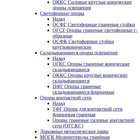
ОККС Силовые круглые конические
опоры освещения
Светофорные опоры
Назад
ОСФГ Светофорные граненые стойки
ОГСГ Опоры граненые светофорные г-
образные
ОСФК Светофорные стойки
круглоконические
Складывающиеся опоры освещения
Назад
ОГКС Опоры граненые конические
складывающиеся
ОККС Опоры круглые конические
складывающиеся
ПФГ Опоры граненые
складывающиеся фланцевые
Опоры контактной сети
Назад
ТФГ Опора для контактной сети
фланцевая граненая
Опоры граненые силовые контактной
сети (ОГСКС)
Дорожные металлические рамы
МОГК Молниеотводы гранёные