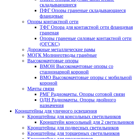
складывающиеся
ПФГ Опоры граненые складывающиеся
фланцевые
Опоры контактной сети
ТФГ Опора для контактной сети фланцевая
граненая
Опоры граненые силовые контактной сети
(ОГСКС)
Дорожные металлические рамы
МОГК Молниеотводы гранёные
Высокомачтовые опоры
ВМОН Высокомачтовые опоры со
стационарной короной
ВМО Высокомачтовые опоры с мобильной
короной
Мачты связи
РМГ Радиомачты. Опоры сотовoй связи
ОДН Радиомачты. Опоры двойного
назначения
Кронштейны для уличного освещения
Кронштейны для консольных светильников
Кронштейн консольный для 2 светильников
Кронштейны для подвесных светильников
Кронштейны для торшерных светильников
Кронштейны для прожекторов