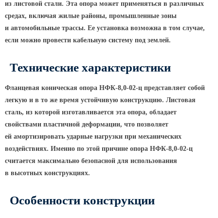
из листовой стали. Эта опора может применяться в различных
КРОНШТЕЙНЫ ДЛЯ УЛИЧНОГО
средах, включая жилые районы, промышленные зоны
ОСВЕЩЕНИЯ
и автомобильные трассы. Ее установка возможна в том случае,
если можно провести кабельную систему под землей.
Кронштейны для консольных
Технические характеристики
светильников
Кронштейн консольный для 2
Фланцевая коническая опора НФК-8,0-02-ц представляет собой
светильников
легкую и в то же время устойчивую конструкцию. Листовая
Кронштейны для подвесных
сталь, из которой изготавливается эта опора, обладает
светильников
свойствами пластичной деформации, что позволяет
Кронштейны для торшерных
ей амортизировать ударные нагрузки при механических
светильников
воздействиях. Именно по этой причине опора НФК-8,0-02-ц
считается максимально безопасной для использования
Кронштейны для прожекторов
в высотных конструкциях.
Кронштейны для опор однорожковые
Особенности конструкции
ПАРКОВОЕ ОСВЕЩЕНИЕ