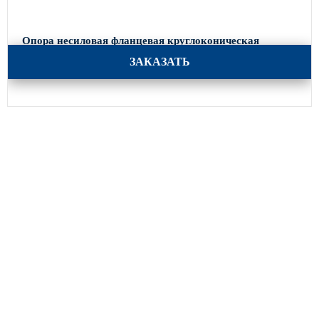
Опора несиловая фланцевая круглоконическая
НФК-8, 0-02-ц
ЗАКАЗАТЬ
Каталог
Опоры освещения
Парковое освещение
Закладные детали
Кронштейны для уличного освещения
МАФ (малые архитектурные формы)
Портфолио
Производство
Акции
Оплата и доставка