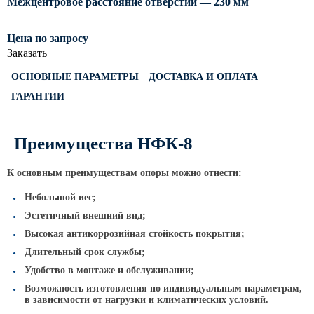
Межцентровое расстояние отверстий — 230 мм
Светофорные опоры
Цена по запросу
ОСФГ Светофорные граненые
Заказать
стойки
ОГСГ Опоры граненые
ОСНОВНЫЕ ПАРАМЕТРЫ
ДОСТАВКА И ОПЛАТА
светофорные г-образные
ГАРАНТИИ
ОСФК Светофорные стойки
круглоконические
Преимущества НФК-8
Складывающиеся опоры освещения
К основным преимуществам опоры можно отнести:
ОГКС Опоры граненые конические
складывающиеся
Небольшой вес;
ОККС Опоры круглые конические
Эстетичный внешний вид;
складывающиеся
Высокая антикоррозийная стойкость покрытия;
ПФГ Опоры граненые
Длительный срок службы;
складывающиеся фланцевые
Удобство в монтаже и обслуживании;
Опоры контактной сети
Возможность изготовления по индивидуальным параметрам,
в зависимости от нагрузки и климатических условий.