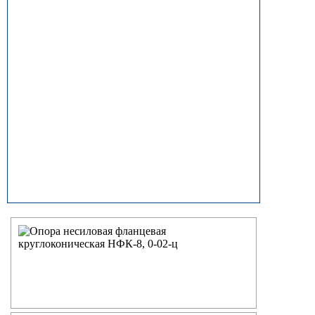
прямостоечные
ОГК (ОГКф) Опоры освещения
граненые конические
НФГ Опоры освещения несиловые
фланцевые граненые
НПГ Опоры освещения несиловые
прямостоечные граненые
ОКК Опоры освещения
круглоконические
НФК Опоры освещения несиловые
фланцевые круглоконические
НПК Опоры освещения несиловые
прямостоечные круглоконические
НФ Трубчатая опора освещения
несиловая фланцевая
НП Опора освещения несиловая
прямостоечная трубчатая