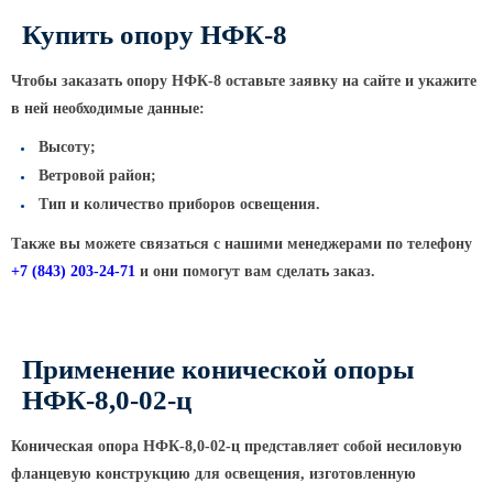
ТФГ Опора для контактной сети
фланцевая граненая
Купить опору НФК-8
Опоры граненые силовые
контактной сети (ОГСКС)
Чтобы заказать опору НФК-8 оставьте заявку на сайте и укажите
в ней необходимые данные:
Дорожные металлические рамы
Высоту;
МОГК Молниеотводы гранёные
Ветровой район;
Высокомачтовые опоры
Тип и количество приборов освещения.
ВМОН Высокомачтовые опоры со
Также вы можете связаться с нашими менеджерами по телефону
стационарной короной
+7
(843
) 203-24-71
и они помогут вам сделать заказ.
ВМО Высокомачтовые опоры с
мобильной короной
Мачты связи
Применение конической опоры
РМГ Радиомачты. Опоры сотовoй
НФК-8,0-02-ц
связи
ОДН Радиомачты. Опоры двойного
Коническая опора НФК-8,0-02-ц представляет собой несиловую
назначения
фланцевую конструкцию для освещения, изготовленную