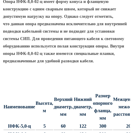
Опора НФК-8,0-02-ц имеет форму конуса и фланцевую
конструкцию с одним сварным швом, который не снижает
Парковые опоры
допустимую нагрузку на опору. Однако следует отметить,
Уличные столбики освещения
что данная опора предназначена исключительно для внутренней
Световые комплексы
подводки кабельной системы и не подходит для установки
системы СИП. Для проведения питающего кабеля к световому
Стойка паркового светильника
оборудованию используется полая конструкция опоры. Внутри
Парковые круглоконические
опоры НФК-8,0-02-ц также имеются специальные планки,
стойки SP
предназначенные для удобной разводки кабеля.
Парковые опоры декоративные
Торшерные опоры освещения
Парковые светильники
Размер
Светильник уличный
Верхний
Нижний
Межцент
Высота,
опорного
светодиодный консольный
Наименование
диаметр,
диаметр,
межос
м
фланца,
мм
мм
расстоян
Уличные торшерные светильники
мм
Парковые прожекторы
НФК-5,0-ц
5
60
122
300
20