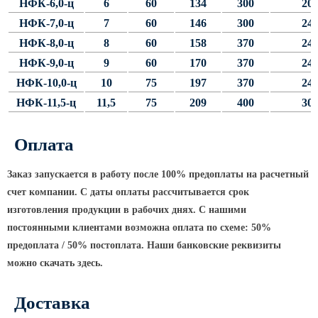
Архитектурная подсветка
НФК-6,0-ц
6
60
134
300
20
ограждений
НФК-7,0-ц
7
60
146
300
24
Светильники специального
НФК-8,0-ц
8
60
158
370
24
назначения
НФК-9,0-ц
9
60
170
370
24
Уличные фонари 2 метра
НФК-10,0-ц
10
75
197
370
24
Уличные фонари 6 метров
НФК-11,5-ц
11,5
75
209
400
30
Уличные фонари 3 метра
Оплата
Уличные фонари 1 метр
Уличные фонари 4 метра
Заказ запускается в работу после 100% предоплаты на расчетный
Антивандальные светильники и
счет компании. С даты оплаты рассчитывается срок
питающие посты
изготовления продукции в рабочих днях. С нашими
постоянными клиентами возможна оплата по схеме: 50%
ЗАКЛАДНЫЕ ДЕТАЛИ
предоплата / 50% постоплата. Наши банковские реквизиты
можно скачать здесь.
МАФ (МАЛЫЕ АРХИТЕКТУРНЫЕ ФОРМЫ)
Доставка