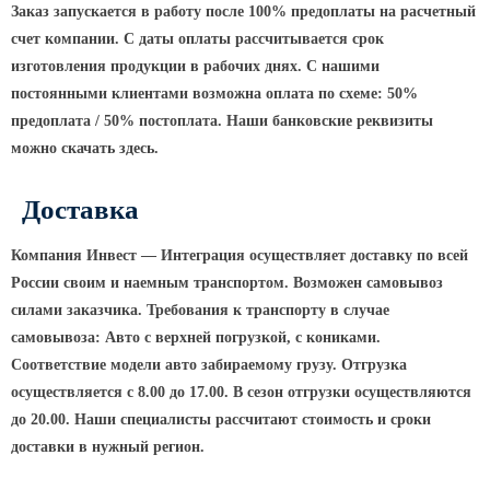
Заказ запускается в работу после 100% предоплаты на расчетный
КРОНШТЕЙНЫ ДЛЯ УЛИЧНОГО
счет компании. С даты оплаты рассчитывается срок
ОСВЕЩЕНИЯ
изготовления продукции в рабочих днях. С нашими
постоянными клиентами возможна оплата по схеме: 50%
предоплата / 50% постоплата. Наши банковские реквизиты
Кронштейны для консольных
можно скачать здесь.
светильников
Кронштейн консольный для 2
Доставка
светильников
Кронштейны для подвесных
Компания Инвест — Интеграция осуществляет доставку по всей
светильников
России своим и наемным транспортом. Возможен самовывоз
Кронштейны для торшерных
силами заказчика. Требования к транспорту в случае
светильников
самовывоза: Авто с верхней погрузкой, с кониками.
Кронштейны для прожекторов
Соответствие модели авто забираемому грузу. Отгрузка
осуществляется с 8.00 до 17.00. В сезон отгрузки осуществляются
Кронштейны для опор однорожковые
до 20.00. Наши специалисты рассчитают стоимость и сроки
доставки в нужный регион.
ПАРКОВОЕ ОСВЕЩЕНИЕ