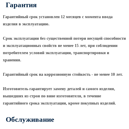
Гарантия
Парковые опоры
Гарантийный срок установлен 12 месяцев с момента ввода
Уличные столбики освещения
изделия в эксплуатацию.
Световые комплексы
Срок эксплуатации без существенной потери несущей способности
Стойка паркового светильника
и эксплуатационных свойств не менее 15 лет, при соблюдении
Парковые круглоконические
потребителем условий эксплуатации, транспортировки и
стойки SP
хранения.
Парковые опоры декоративные
Гарантийный срок на коррозионную стойкость - не менее 10 лет.
Торшерные опоры освещения
Парковые светильники
Изготовитель гарантирует замену деталей и самого изделия,
Светильник уличный
вышедших из строя по вине изготовителя, в течение
светодиодный консольный
гарантийного срока эксплуатации, кроме покупных изделий.
Уличные торшерные светильники
Обслуживание
Парковые прожекторы