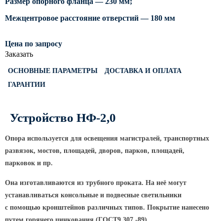
Размер опорного фланца — 230 мм;
Светофорные опоры
Межцентровое расстояние отверстий — 180 мм
ОСФГ Светофорные граненые
стойки
Цена по запросу
Заказать
ОГСГ Опоры граненые
светофорные г-образные
ОСНОВНЫЕ ПАРАМЕТРЫ
ДОСТАВКА И ОПЛАТА
ОСФК Светофорные стойки
ГАРАНТИИ
круглоконические
Складывающиеся опоры освещения
Устройство НФ-2,0
ОГКС Опоры граненые конические
складывающиеся
Опора используется для освещения магистралей, транспортных
ОККС Опоры круглые конические
развязок, мостов, площадей, дворов, парков, площадей,
складывающиеся
парковок и пр.
ПФГ Опоры граненые
Она изготавливаются из трубного проката. На неё могут
складывающиеся фланцевые
устанавливаться консольные и подвесные светильники
Опоры контактной сети
с помощью кронштейнов различных типов. Покрытие нанесено
путем горячего цинкования
(ГОСТ9
.307.-89)