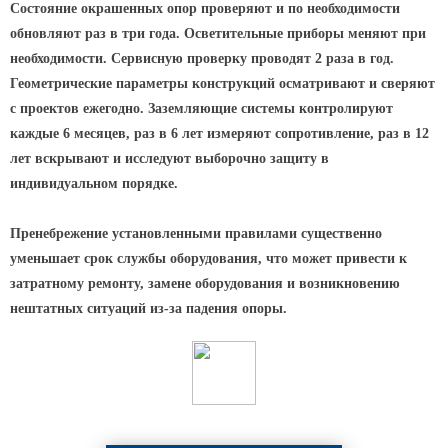
Архитектурная подсветка
Состояние окрашенных опор проверяют и по необходимости
ограждений
обновляют раз в три года. Осветительные приборы меняют при
Светильники специального
необходимости. Сервисную проверку проводят 2 раза в год.
назначения
Геометрические параметры конструкций осматривают и сверяют
Уличные фонари 2 метра
с проектов ежегодно. Заземляющие системы контролируют
каждые 6 месяцев, раз в 6 лет измеряют сопротивление, раз в 12
Уличные фонари 6 метров
лет вскрывают и исследуют выборочно защиту в
Уличные фонари 3 метра
индивидуальном порядке.
Уличные фонари 1 метр
Уличные фонари 4 метра
Пренебрежение установленными правилами существенно
уменьшает срок службы оборудования, что может привести к
Антивандальные светильники и
затратному ремонту, замене оборудования и возникновению
питающие посты
нештатных ситуаций из-за падения опоры.
ЗАКЛАДНЫЕ ДЕТАЛИ
МАФ (МАЛЫЕ АРХИТЕКТУРНЫЕ ФОРМЫ)