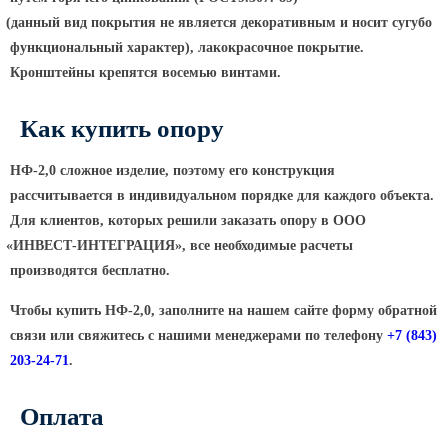
ТФГ Опора для контактной сети
фланцевая граненая
(данный
вид покрытия не является декоративным и носит сугубо
функциональный характер), лакокрасочное покрытие.
Опоры граненые силовые
контактной сети (ОГСКС)
Кронштейны крепятся восемью винтами.
Дорожные металлические рамы
Как купить опору
МОГК Молниеотводы гранёные
Высокомачтовые опоры
Н
Ф
-2,0 сложное изделие, поэтому его конструкция
рассчитывается в индивидуальном порядке для каждого объекта.
ВМОН Высокомачтовые опоры со
Для клиентов, которых решили заказать опору в ООО
стационарной короной
«ИНВЕСТ
-ИНТЕГРАЦИЯ», все необходимые расчеты
ВМО Высокомачтовые опоры с
производятся бесплатно.
мобильной короной
Чтобы купить НФ-2,0, заполните на нашем сайте форму обратной
Мачты связи
связи или свяжитесь с нашими менеджерами по телефону
+7
(843
)
РМГ Радиомачты. Опоры сотовoй
203-24-71
.
связи
ОДН Радиомачты. Опоры двойного
Оплата
назначения