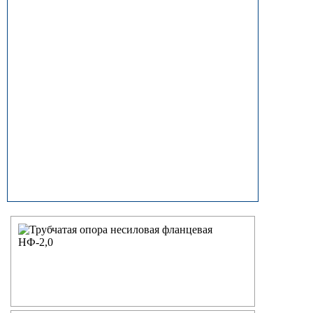
прямостоечные
ОГК (ОГКф) Опоры освещения
граненые конические
НФГ Опоры освещения несиловые
фланцевые граненые
НПГ Опоры освещения несиловые
прямостоечные граненые
ОКК Опоры освещения
круглоконические
НФК Опоры освещения несиловые
фланцевые круглоконические
НПК Опоры освещения несиловые
прямостоечные круглоконические
НФ Трубчатая опора освещения
несиловая фланцевая
НП Опора освещения несиловая
прямостоечная трубчатая