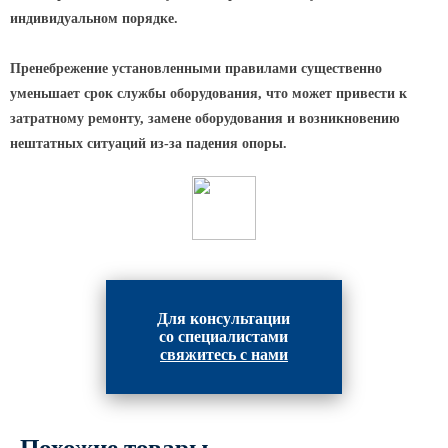
индивидуальном порядке.
Парковые опоры
Пренебрежение установленными правилами существенно
Уличные столбики освещения
уменьшает срок службы оборудования, что может привести к
Световые комплексы
затратному ремонту, замене оборудования и возникновению
Стойка паркового светильника
нештатных ситуаций из-за падения опоры.
Парковые круглоконические
стойки SP
Парковые опоры декоративные
Торшерные опоры освещения
Парковые светильники
Для консультации
Светильник уличный
со специалистами
светодиодный консольный
свяжитесь с нами
Уличные торшерные светильники
Парковые прожекторы
Похожие товары