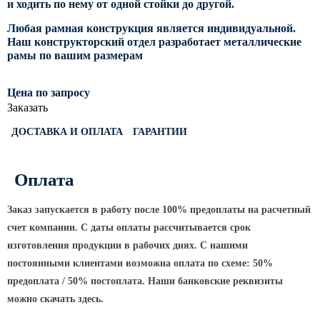
и ходить по нему от одной стойки до другой.
Светофорные опоры
Любая рамная конструкция является индивидуальной.
ОСФГ Светофорные граненые
Наш конструкторский отдел разработает металлические
рамы по вашим размерам
стойки
ОГСГ Опоры граненые
Цена по запросу
светофорные г-образные
Заказать
ОСФК Светофорные стойки
круглоконические
ДОСТАВКА И ОПЛАТА
ГАРАНТИИ
Складывающиеся опоры освещения
Оплата
ОГКС Опоры граненые конические
складывающиеся
Заказ запускается в работу после 100% предоплаты на расчетный
ОККС Опоры круглые конические
счет компании. С даты оплаты рассчитывается срок
складывающиеся
изготовления продукции в рабочих днях. С нашими
ПФГ Опоры граненые
постоянными клиентами возможна оплата по схеме: 50%
складывающиеся фланцевые
предоплата / 50% постоплата. Наши банковские реквизиты
Опоры контактной сети
можно скачать здесь.