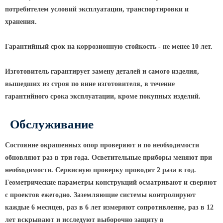
потребителем условий эксплуатации, транспортировки и
КРОНШТЕЙНЫ ДЛЯ УЛИЧНОГО
хранения.
ОСВЕЩЕНИЯ
Гарантийный срок на коррозионную стойкость - не менее 10 лет.
Кронштейны для консольных
светильников
Изготовитель гарантирует замену деталей и самого изделия,
вышедших из строя по вине изготовителя, в течение
Кронштейн консольный для 2
гарантийного срока эксплуатации, кроме покупных изделий.
светильников
Кронштейны для подвесных
Обслуживание
светильников
Кронштейны для торшерных
Состояние окрашенных опор проверяют и по необходимости
светильников
обновляют раз в три года. Осветительные приборы меняют при
Кронштейны для прожекторов
необходимости. Сервисную проверку проводят 2 раза в год.
Кронштейны для опор однорожковые
Геометрические параметры конструкций осматривают и сверяют
с проектов ежегодно. Заземляющие системы контролируют
каждые 6 месяцев, раз в 6 лет измеряют сопротивление, раз в 12
ПАРКОВОЕ ОСВЕЩЕНИЕ
лет вскрывают и исследуют выборочно защиту в