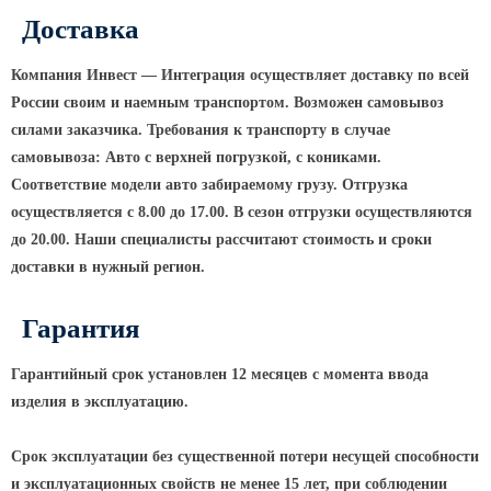
ТФГ Опора для контактной сети
фланцевая граненая
Доставка
Опоры граненые силовые
Компания Инвест — Интеграция осуществляет доставку по всей
контактной сети (ОГСКС)
России своим и наемным транспортом. Возможен самовывоз
Дорожные металлические рамы
силами заказчика. Требования к транспорту в случае
МОГК Молниеотводы гранёные
самовывоза: Авто с верхней погрузкой, с кониками.
Высокомачтовые опоры
Соответствие модели авто забираемому грузу. Отгрузка
осуществляется с 8.00 до 17.00. В сезон отгрузки осуществляются
ВМОН Высокомачтовые опоры со
до 20.00. Наши специалисты рассчитают стоимость и сроки
стационарной короной
доставки в нужный регион.
ВМО Высокомачтовые опоры с
мобильной короной
Гарантия
Мачты связи
Гарантийный срок установлен 12 месяцев с момента ввода
РМГ Радиомачты. Опоры сотовoй
изделия в эксплуатацию.
связи
ОДН Радиомачты. Опоры двойного
Срок эксплуатации без существенной потери несущей способности
назначения
и эксплуатационных свойств не менее 15 лет, при соблюдении