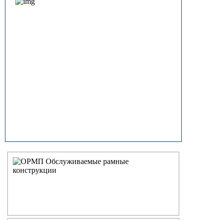
прямостоечные
ОГК (ОГКф) Опоры освещения
граненые конические
НФГ Опоры освещения несиловые
фланцевые граненые
НПГ Опоры освещения несиловые
прямостоечные граненые
ОКК Опоры освещения
круглоконические
НФК Опоры освещения несиловые
фланцевые круглоконические
НПК Опоры освещения несиловые
прямостоечные круглоконические
НФ Трубчатая опора освещения
несиловая фланцевая
НП Опора освещения несиловая
прямостоечная трубчатая