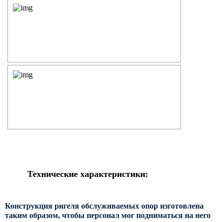
Силовые опоры освещения
СПГ Силовые граненые
прямостоечные опоры освещения
ОГС Опоры освещения граненые
силовые
ОКС Опоры освещения круглые
силовые
МСО ФГ Силовые граненые
фланцевые опоры освещения
СФ Опоры освещения силовые
фланцевые
СП Опора освещения силовая
прямостоечная трубчатая
Технические характеристики:
СФГ Силовые фланцевые
граненые опоры освещения
ОККС Силовые круглые
Конструкция ригеля обслуживаемых опор изготовлена
конические опоры освещения
таким образом, чтобы персонал мог подниматься на него