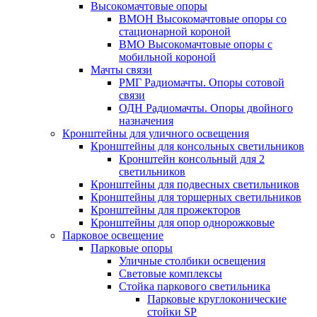
Высокомачтовые опоры
ВМОН Высокомачтовые опоры со
стационарной короной
ВМО Высокомачтовые опоры с
мобильной короной
Мачты связи
РМГ Радиомачты. Опоры сотовoй
связи
ОДН Радиомачты. Опоры двойного
назначения
Кронштейны для уличного освещения
Кронштейны для консольных светильников
Кронштейн консольный для 2
светильников
Кронштейны для подвесных светильников
Кронштейны для торшерных светильников
Кронштейны для прожекторов
Кронштейны для опор однорожковые
Парковое освещение
Парковые опоры
Уличные столбики освещения
Световые комплексы
Стойка паркового светильника
Парковые круглоконические
стойки SP