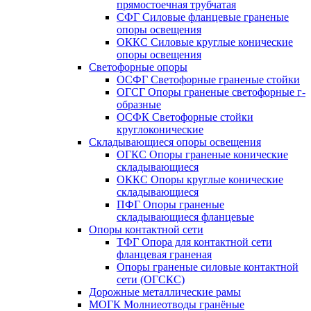
прямостоечная трубчатая
СФГ Силовые фланцевые граненые
опоры освещения
ОККС Силовые круглые конические
опоры освещения
Светофорные опоры
ОСФГ Светофорные граненые стойки
ОГСГ Опоры граненые светофорные г-
образные
ОСФК Светофорные стойки
круглоконические
Складывающиеся опоры освещения
ОГКС Опоры граненые конические
складывающиеся
ОККС Опоры круглые конические
складывающиеся
ПФГ Опоры граненые
складывающиеся фланцевые
Опоры контактной сети
ТФГ Опора для контактной сети
фланцевая граненая
Опоры граненые силовые контактной
сети (ОГСКС)
Дорожные металлические рамы
МОГК Молниеотводы гранёные