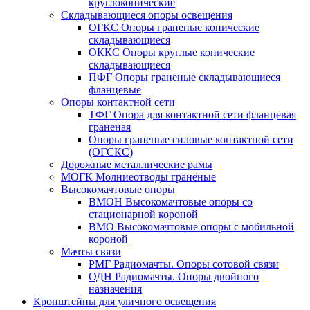
круглоконические
Складывающиеся опоры освещения
ОГКС Опоры граненые конические
складывающиеся
ОККС Опоры круглые конические
складывающиеся
ПФГ Опоры граненые складывающиеся
фланцевые
Опоры контактной сети
ТФГ Опора для контактной сети фланцевая
граненая
Опоры граненые силовые контактной сети
(ОГСКС)
Дорожные металлические рамы
МОГК Молниеотводы гранёные
Высокомачтовые опоры
ВМОН Высокомачтовые опоры со
стационарной короной
ВМО Высокомачтовые опоры с мобильной
короной
Мачты связи
РМГ Радиомачты. Опоры сотовoй связи
ОДН Радиомачты. Опоры двойного
назначения
Кронштейны для уличного освещения