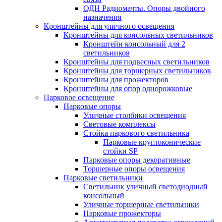
ОДН Радиомачты. Опоры двойного
назначения
Кронштейны для уличного освещения
Кронштейны для консольных светильников
Кронштейн консольный для 2
светильников
Кронштейны для подвесных светильников
Кронштейны для торшерных светильников
Кронштейны для прожекторов
Кронштейны для опор однорожковые
Парковое освещение
Парковые опоры
Уличные столбики освещения
Световые комплексы
Стойка паркового светильника
Парковые круглоконические
стойки SP
Парковые опоры декоративные
Торшерные опоры освещения
Парковые светильники
Светильник уличный светодиодный
консольный
Уличные торшерные светильники
Парковые прожекторы