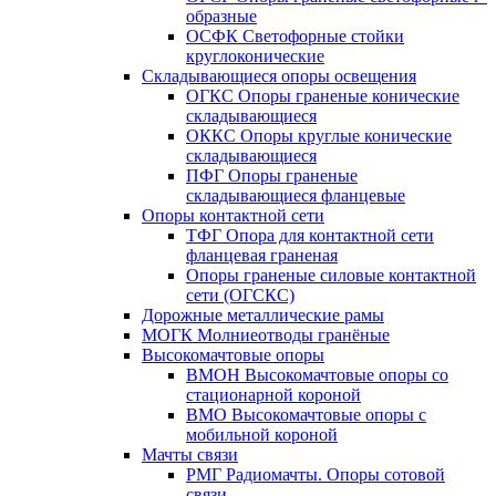
образные
ОСФК Светофорные стойки
круглоконические
Складывающиеся опоры освещения
ОГКС Опоры граненые конические
складывающиеся
ОККС Опоры круглые конические
складывающиеся
ПФГ Опоры граненые
складывающиеся фланцевые
Опоры контактной сети
ТФГ Опора для контактной сети
фланцевая граненая
Опоры граненые силовые контактной
сети (ОГСКС)
Дорожные металлические рамы
МОГК Молниеотводы гранёные
Высокомачтовые опоры
ВМОН Высокомачтовые опоры со
стационарной короной
ВМО Высокомачтовые опоры с
мобильной короной
Мачты связи
РМГ Радиомачты. Опоры сотовoй
связи