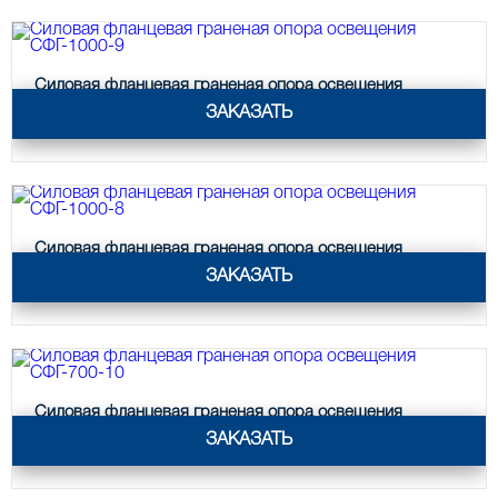
фланцевая граненая
Опоры граненые силовые
контактной сети (ОГСКС)
Силовая фланцевая граненая опора освещения
СФГ-1000-9
Дорожные металлические рамы
ЗАКАЗАТЬ
МОГК Молниеотводы гранёные
Высокомачтовые опоры
ВМОН Высокомачтовые опоры со
Силовая фланцевая граненая опора освещения
стационарной короной
СФГ-1000-8
ЗАКАЗАТЬ
ВМО Высокомачтовые опоры с
мобильной короной
Мачты связи
РМГ Радиомачты. Опоры сотовoй
связи
Силовая фланцевая граненая опора освещения
СФГ-700-10
ЗАКАЗАТЬ
ОДН Радиомачты. Опоры двойного
назначения